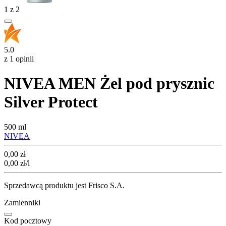
1
z
2
5.0
z 1 opinii
NIVEA MEN Żel pod prysznic
Silver Protect
500 ml
NIVEA
Cena
0,00
zł
0,00
zł
/l
Sprzedawcą produktu jest Frisco S.A.
Zamienniki
Kod pocztowy