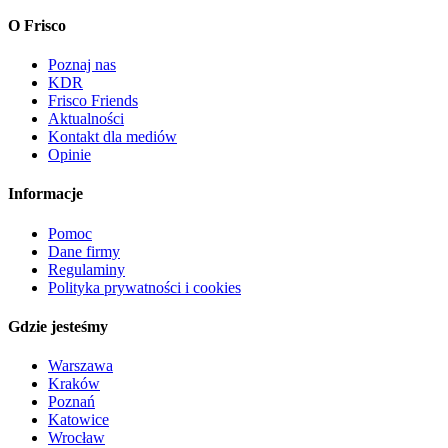
O Frisco
Poznaj nas
KDR
Frisco Friends
Aktualności
Kontakt dla mediów
Opinie
Informacje
Pomoc
Dane firmy
Regulaminy
Polityka prywatności i cookies
Gdzie jesteśmy
Warszawa
Kraków
Poznań
Katowice
Wrocław