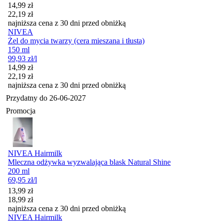
Cena promocyjna
14,99
zł
22,19
zł
najniższa cena z 30 dni przed obniżką
NIVEA
Żel do mycia twarzy (cera mieszana i tłusta)
150 ml
99,93
zł
/l
Cena promocyjna
14,99
zł
22,19
zł
najniższa cena z 30 dni przed obniżką
Przydatny do
26-06-2027
Promocja
NIVEA Hairmilk
Mleczna odżywka wyzwalająca blask Natural Shine
200 ml
69,95
zł
/l
Cena promocyjna
13,99
zł
18,99
zł
najniższa cena z 30 dni przed obniżką
NIVEA Hairmilk