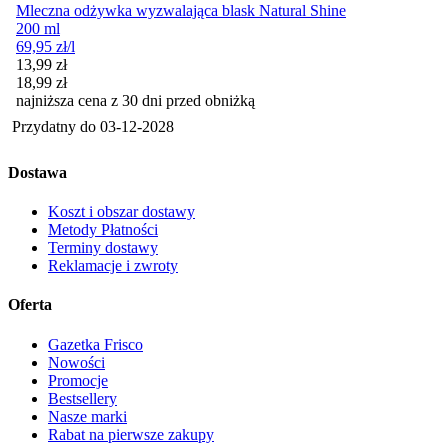
Mleczna odżywka wyzwalająca blask Natural Shine
200 ml
69,95
zł
/l
Cena promocyjna
13,99
zł
18,99
zł
najniższa cena z 30 dni przed obniżką
Przydatny do
03-12-2028
Dostawa
Koszt i obszar dostawy
Metody Płatności
Terminy dostawy
Reklamacje i zwroty
Oferta
Gazetka Frisco
Nowości
Promocje
Bestsellery
Nasze marki
Rabat na pierwsze zakupy