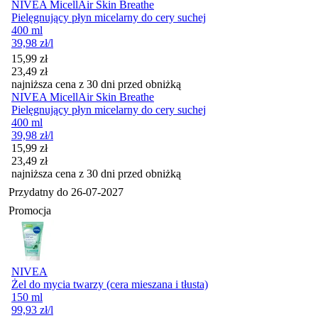
NIVEA MicellAir Skin Breathe
Pielęgnujący płyn micelarny do cery suchej
400 ml
39,98
zł
/l
Cena promocyjna
15,99
zł
23,49
zł
najniższa cena z 30 dni przed obniżką
NIVEA MicellAir Skin Breathe
Pielęgnujący płyn micelarny do cery suchej
400 ml
39,98
zł
/l
Cena promocyjna
15,99
zł
23,49
zł
najniższa cena z 30 dni przed obniżką
Przydatny do
26-07-2027
Promocja
NIVEA
Żel do mycia twarzy (cera mieszana i tłusta)
150 ml
99,93
zł
/l