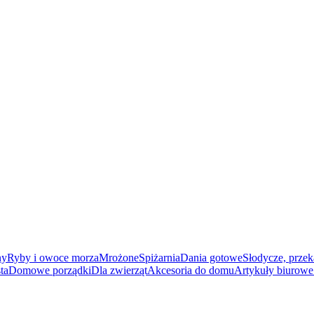
ny
Ryby i owoce morza
Mrożone
Spiżarnia
Dania gotowe
Słodycze, przek
ta
Domowe porządki
Dla zwierząt
Akcesoria do domu
Artykuły biurowe 