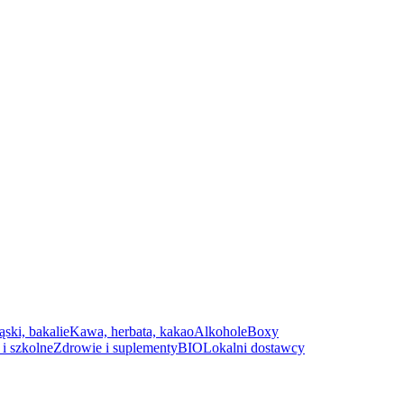
ąski, bakalie
Kawa, herbata, kakao
Alkohole
Boxy
i szkolne
Zdrowie i suplementy
BIO
Lokalni dostawcy