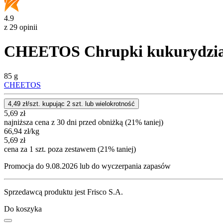
4.9
z 29 opinii
CHEETOS Chrupki kukurydzia
85 g
CHEETOS
4,49
zł/szt. kupując
2
szt.
lub wielokrotność
5,69
zł
najniższa cena z 30 dni przed obniżką (21% taniej)
66,94
zł
/kg
5,69
zł
cena za 1 szt. poza zestawem (21% taniej)
Promocja do 9.08.2026 lub do wyczerpania zapasów
Sprzedawcą produktu jest Frisco S.A.
Do koszyka