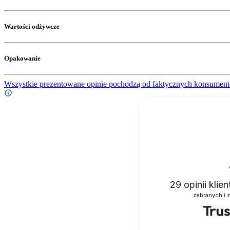
Wartości odżywcze
Opakowanie
Wszystkie prezentowane opinie pochodzą od faktycznych konsument
29
opinii klie
zebranych i 