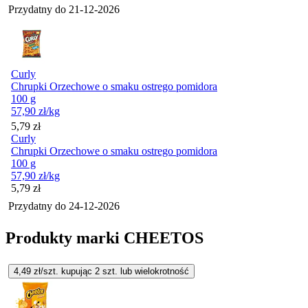
Przydatny do
21-12-2026
Curly
Chrupki Orzechowe o smaku ostrego pomidora
100 g
57,90
zł
/kg
Cena
5,79
zł
Curly
Chrupki Orzechowe o smaku ostrego pomidora
100 g
57,90
zł
/kg
Cena
5,79
zł
Przydatny do
24-12-2026
Produkty marki CHEETOS
4,49
zł/szt. kupując
2
szt.
lub wielokrotność