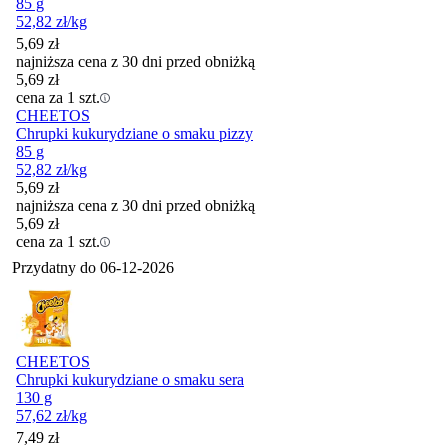
85 g
52,82
zł
/kg
5,69
zł
najniższa cena z 30 dni przed obniżką
5,69
zł
cena za 1 szt.
CHEETOS
Chrupki kukurydziane o smaku pizzy
85 g
52,82
zł
/kg
5,69
zł
najniższa cena z 30 dni przed obniżką
5,69
zł
cena za 1 szt.
Przydatny do
06-12-2026
CHEETOS
Chrupki kukurydziane o smaku sera
130 g
57,62
zł
/kg
Cena
7,49
zł