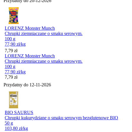
Przydatny do
20-12-2026
LORENZ Monster Munch
Chrupki ziemniaczane o smaku serowym.
100 g
77,90
zł
/kg
Cena
7,79
zł
LORENZ Monster Munch
Chrupki ziemniaczane o smaku serowym.
100 g
77,90
zł
/kg
Cena
7,79
zł
Przydatny do
12-11-2026
BIO SAURUS
Chrupki kukurydziane o smaku serowym bezglutenowe BIO
50 g
103,80
zł
/kg