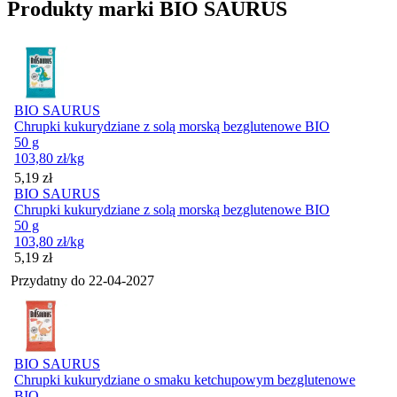
Produkty marki BIO SAURUS
BIO SAURUS
Chrupki kukurydziane z solą morską bezglutenowe BIO
50 g
103,80
zł
/kg
Cena
5,19
zł
BIO SAURUS
Chrupki kukurydziane z solą morską bezglutenowe BIO
50 g
103,80
zł
/kg
Cena
5,19
zł
Przydatny do
22-04-2027
BIO SAURUS
Chrupki kukurydziane o smaku ketchupowym bezglutenowe
BIO