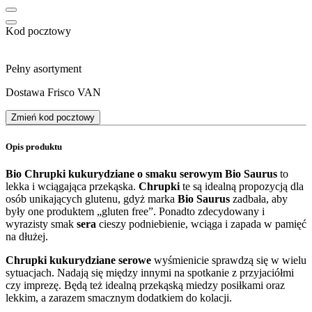
Kod pocztowy
Pełny asortyment
Dostawa Frisco VAN
Zmień kod pocztowy
Opis produktu
Bio Chrupki kukurydziane o smaku serowym Bio Saurus
to
lekka i wciągająca przekąska.
Chrupki
te są idealną propozycją dla
osób unikających glutenu, gdyż marka
Bio Saurus
zadbała, aby
były one produktem „gluten free”. Ponadto zdecydowany i
wyrazisty smak
sera
cieszy podniebienie, wciąga i zapada w pamięć
na dłużej.
Chrupki kukurydziane serowe
wyśmienicie sprawdzą się w wielu
sytuacjach. Nadają się między innymi na spotkanie z przyjaciółmi
czy imprezę. Będą też idealną przekąską miedzy posiłkami oraz
lekkim, a zarazem smacznym dodatkiem do kolacji.