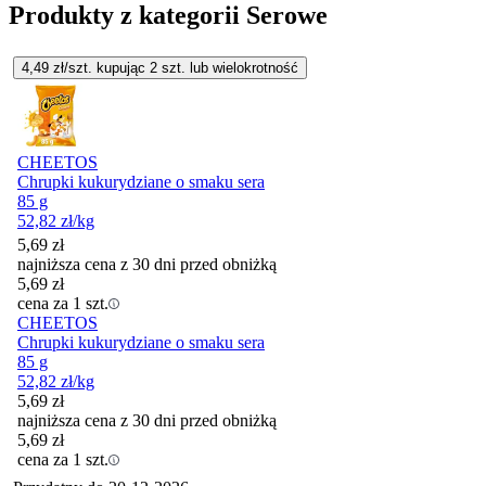
Produkty z kategorii Serowe
4,49
zł/szt. kupując
2
szt.
lub wielokrotność
CHEETOS
Chrupki kukurydziane o smaku sera
85 g
52,82
zł
/kg
5,69
zł
najniższa cena z 30 dni przed obniżką
5,69
zł
cena za 1 szt.
CHEETOS
Chrupki kukurydziane o smaku sera
85 g
52,82
zł
/kg
5,69
zł
najniższa cena z 30 dni przed obniżką
5,69
zł
cena za 1 szt.