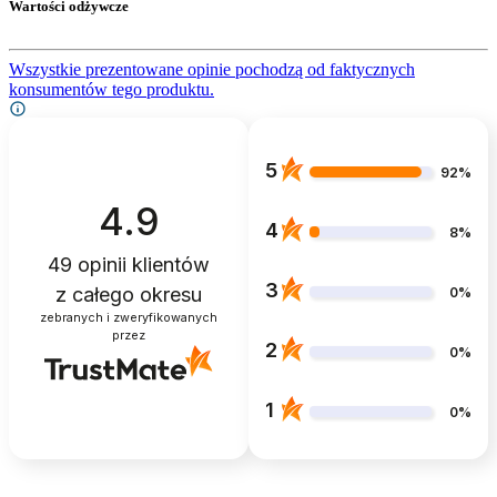
Wartości odżywcze
Wszystkie prezentowane opinie pochodzą od faktycznych
konsumentów tego produktu.
5
92%
4.9
4
8%
49
opinii klientów
3
z całego okresu
0%
zebranych i zweryfikowanych
przez
2
0%
1
0%