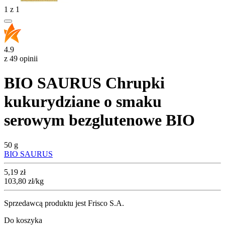
1
z
1
4.9
z 49 opinii
BIO SAURUS Chrupki
kukurydziane o smaku
serowym bezglutenowe BIO
50 g
BIO SAURUS
Cena
5,19
zł
103,80
zł
/kg
Sprzedawcą produktu jest Frisco S.A.
Do koszyka