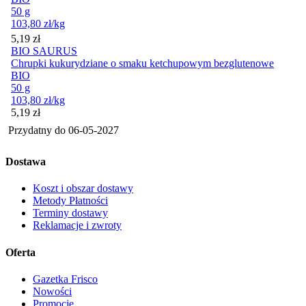
50 g
103,80
zł
/kg
Cena
5,19
zł
BIO SAURUS
Chrupki kukurydziane o smaku ketchupowym bezglutenowe
BIO
50 g
103,80
zł
/kg
Cena
5,19
zł
Przydatny do
06-05-2027
Dostawa
Koszt i obszar dostawy
Metody Płatności
Terminy dostawy
Reklamacje i zwroty
Oferta
Gazetka Frisco
Nowości
Promocje