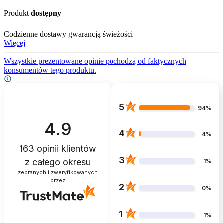
Produkt
dostępny
Codzienne dostawy gwarancją świeżości
Więcej
Wszystkie prezentowane opinie pochodzą od faktycznych
konsumentów tego produktu.
5
94%
4.9
4
4%
163
opinii klientów
3
z całego okresu
1%
zebranych i zweryfikowanych
przez
2
0%
1
1%