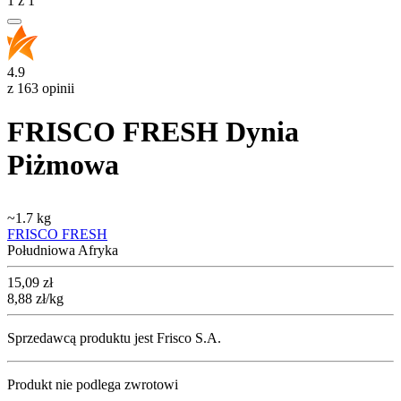
1
z
1
4.9
z 163 opinii
FRISCO FRESH Dynia
Piżmowa
~
1.7 kg
FRISCO FRESH
Południowa Afryka
Cena
15,09
zł
8,88
zł
/kg
Sprzedawcą produktu jest Frisco S.A.
Produkt nie podlega zwrotowi