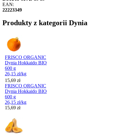
EAN:
22223349
Produkty z kategorii Dynia
FRISCO ORGANIC
Dynia Hokkaido BIO
600 g
26,15
zł
/kg
Cena
15,69
zł
FRISCO ORGANIC
Dynia Hokkaido BIO
600 g
26,15
zł
/kg
Cena
15,69
zł