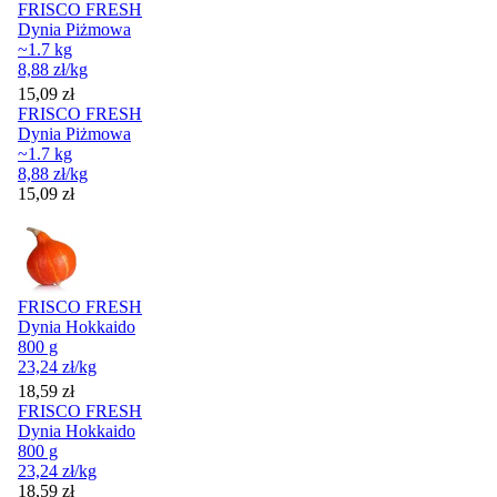
FRISCO FRESH
Dynia Piżmowa
~1.7 kg
8,88
zł
/kg
Cena
15,09
zł
FRISCO FRESH
Dynia Piżmowa
~1.7 kg
8,88
zł
/kg
Cena
15,09
zł
FRISCO FRESH
Dynia Hokkaido
800 g
23,24
zł
/kg
Cena
18,59
zł
FRISCO FRESH
Dynia Hokkaido
800 g
23,24
zł
/kg
Cena
18,59
zł