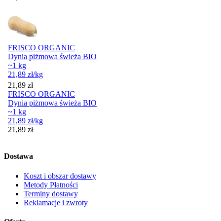
FRISCO ORGANIC
Dynia piżmowa świeża BIO
~1 kg
21,89
zł
/kg
Cena
21,89
zł
FRISCO ORGANIC
Dynia piżmowa świeża BIO
~1 kg
21,89
zł
/kg
Cena
21,89
zł
Dostawa
Koszt i obszar dostawy
Metody Płatności
Terminy dostawy
Reklamacje i zwroty