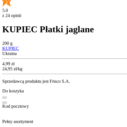
5.0
z 24 opinii
KUPIEC Płatki jaglane
200 g
KUPIEC
Ukraina
Cena
4,99
zł
24,95
zł
/kg
Sprzedawcą produktu jest Frisco S.A.
Do koszyka
Kod pocztowy
Pełny asortyment