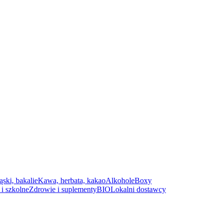
ąski, bakalie
Kawa, herbata, kakao
Alkohole
Boxy
i szkolne
Zdrowie i suplementy
BIO
Lokalni dostawcy