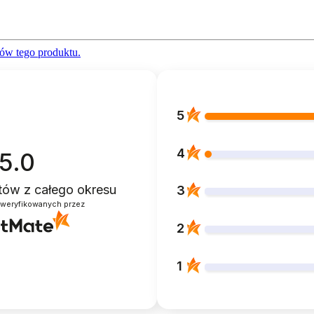
ów tego produktu.
5
4
5.0
ntów
z całego okresu
3
zweryfikowanych przez
2
1