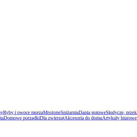
ny
Ryby i owoce morza
Mrożone
Spiżarnia
Dania gotowe
Słodycze, przek
ta
Domowe porządki
Dla zwierząt
Akcesoria do domu
Artykuły biurowe 