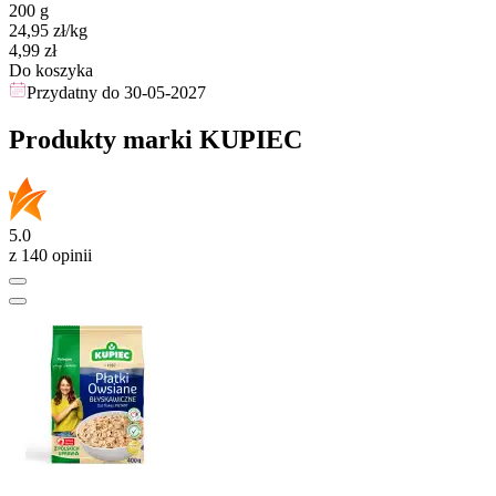
200 g
24,95
zł
/kg
Cena
4,99
zł
Do koszyka
Przydatny do
30-05-2027
Produkty marki KUPIEC
5.0
z 140 opinii