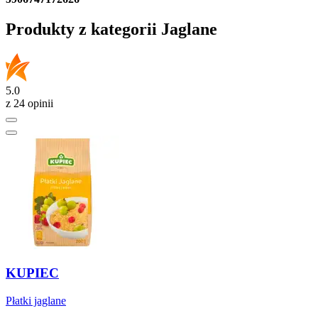
Produkty z kategorii Jaglane
5.0
z 24 opinii
KUPIEC
Płatki jaglane