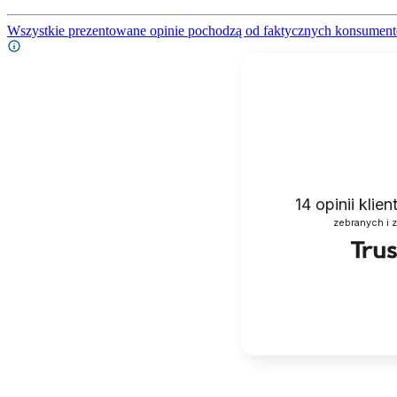
Wszystkie prezentowane opinie pochodzą od faktycznych konsument
14
opinii klie
zebranych i 