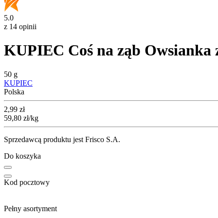
5.0
z 14 opinii
KUPIEC Coś na ząb Owsianka z 
50 g
KUPIEC
Polska
Cena
2,99
zł
59,80
zł
/kg
Sprzedawcą produktu jest Frisco S.A.
Do koszyka
Kod pocztowy
Pełny asortyment