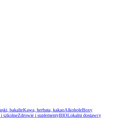
ąski, bakalie
Kawa, herbata, kakao
Alkohole
Boxy
i szkolne
Zdrowie i suplementy
BIO
Lokalni dostawcy