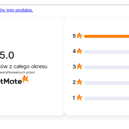
ów tego produktu.
5
4
5.0
ntów
z całego okresu
3
zweryfikowanych przez
2
1