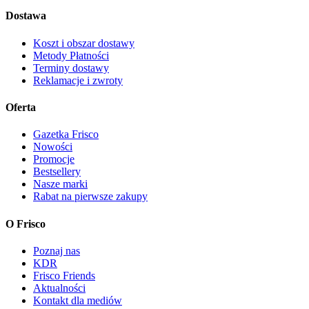
Dostawa
Koszt i obszar dostawy
Metody Płatności
Terminy dostawy
Reklamacje i zwroty
Oferta
Gazetka Frisco
Nowości
Promocje
Bestsellery
Nasze marki
Rabat na pierwsze zakupy
O Frisco
Poznaj nas
KDR
Frisco Friends
Aktualności
Kontakt dla mediów