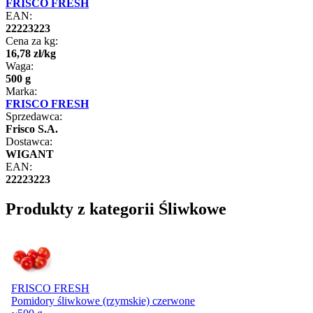
FRISCO FRESH
EAN:
22223223
Cena za kg:
16
,
78
zł
/
kg
Waga:
500 g
Marka:
FRISCO FRESH
Sprzedawca:
Frisco S.A.
Dostawca:
WIGANT
EAN:
22223223
Produkty z kategorii Śliwkowe
FRISCO FRESH
Pomidory śliwkowe (rzymskie) czerwone