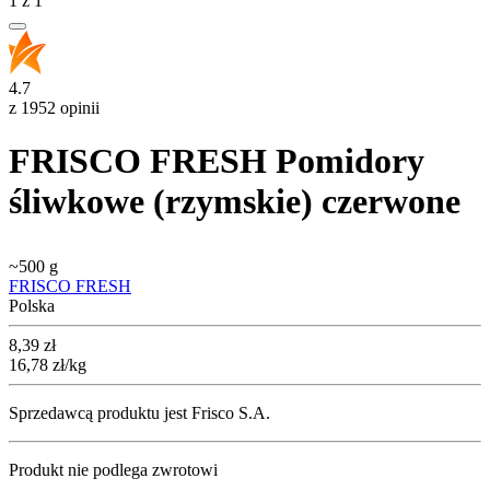
1
z
1
4.7
z 1952 opinii
FRISCO FRESH Pomidory
śliwkowe (rzymskie) czerwone
~
500 g
FRISCO FRESH
Polska
Cena
8,39
zł
16,78
zł
/kg
Sprzedawcą produktu jest Frisco S.A.
Produkt nie podlega zwrotowi