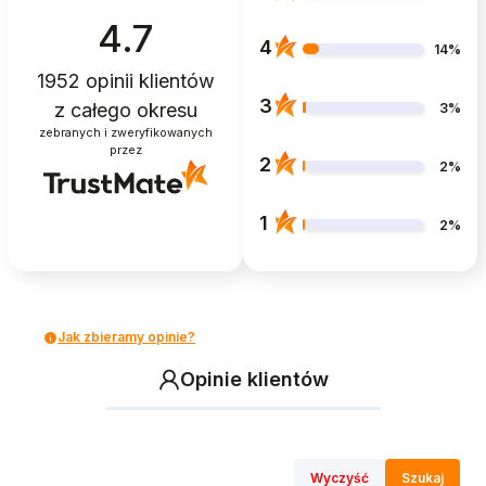
4.7
4
14%
1952
opinii klientów
3
z całego okresu
3%
zebranych i zweryfikowanych
przez
2
2%
1
2%
Jak zbieramy opinie?
Opinie klientów
Wyczyść
Szukaj