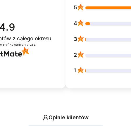
5
4
4.9
entów
z całego okresu
3
zweryfikowanych przez
2
1
Opinie klientów