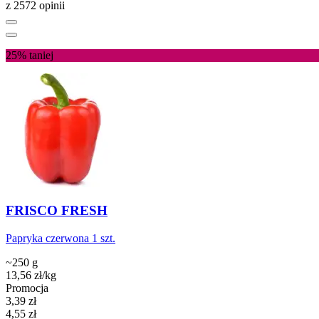
z 2572 opinii
25%
taniej
FRISCO FRESH
Papryka czerwona 1 szt.
~250 g
13,56
zł
/kg
Promocja
Cena promocyjna
3,39
zł
4,55
zł