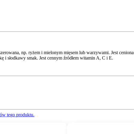
faszerowana, np. ryżem i mielonym mięsem lub warzywami. Jest cenio
rkę i słodkawy smak. Jest cennym źródłem witamin A, C i E.
ów tego produktu.