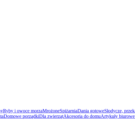
ny
Ryby i owoce morza
Mrożone
Spiżarnia
Dania gotowe
Słodycze, przek
ta
Domowe porządki
Dla zwierząt
Akcesoria do domu
Artykuły biurowe 