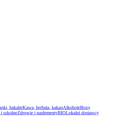
ąski, bakalie
Kawa, herbata, kakao
Alkohole
Boxy
i szkolne
Zdrowie i suplementy
BIO
Lokalni dostawcy