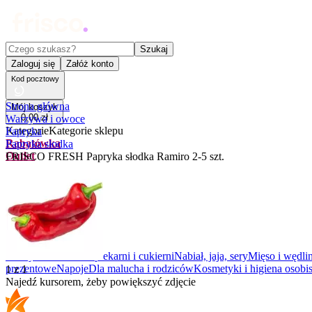
Czego szukasz?
Szukaj
Zaloguj się
Załóż konto
Kod pocztowy
Strona główna
Mój koszyk
0
,
00
zł
Warzywa i owoce
Kategorie
Kategorie sklepu
Papryka
Rabatówka
Papryka słodka
Outlet
FRISCO FRESH Papryka słodka Ramiro 2-5 szt.
Promocje
Nowości
Kupony
Dla Biura
Warzywa i owoce
Z piekarni i cukierni
Nabiał, jaja, sery
Mięso i wędli
prezentowe
Napoje
Dla malucha i rodziców
Kosmetyki i higiena osobis
1
z
1
Najedź kursorem, żeby powiększyć zdjęcie