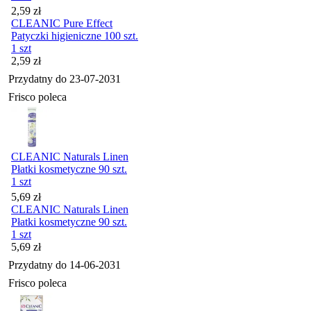
Cena
2,59
zł
CLEANIC Pure Effect
Patyczki higieniczne 100 szt.
1 szt
Cena
2,59
zł
Przydatny do
23-07-2031
Frisco poleca
CLEANIC Naturals Linen
Płatki kosmetyczne 90 szt.
1 szt
Cena
5,69
zł
CLEANIC Naturals Linen
Płatki kosmetyczne 90 szt.
1 szt
Cena
5,69
zł
Przydatny do
14-06-2031
Frisco poleca