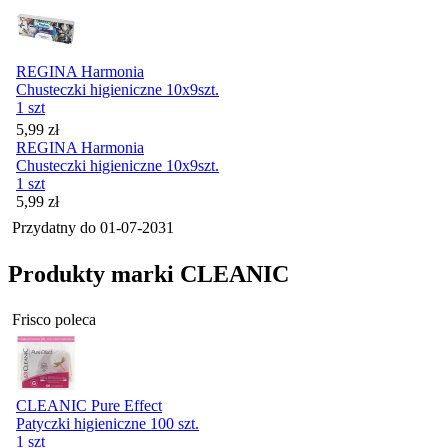
REGINA Harmonia
Chusteczki higieniczne 10x9szt.
1 szt
Cena
5,99
zł
REGINA Harmonia
Chusteczki higieniczne 10x9szt.
1 szt
Cena
5,99
zł
Przydatny do
01-07-2031
Produkty marki CLEANIC
Frisco poleca
CLEANIC Pure Effect
Patyczki higieniczne 100 szt.
1 szt