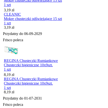
Mokre chusteczki odświeżające 15 szt
1 szt
Cena
3,19
zł
CLEANIC
Mokre chusteczki odświeżające 15 szt
1 szt
Cena
3,19
zł
Przydatny do
06-09-2029
Frisco poleca
REGINA Chusteczki Rumiankowe
Chusteczki higieniczne 10x9szt.
1 szt
Cena
8,19
zł
REGINA Chusteczki Rumiankowe
Chusteczki higieniczne 10x9szt.
1 szt
Cena
8,19
zł
Przydatny do
01-07-2031
Frisco poleca