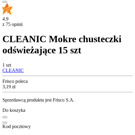
4.9
z 75 opinii
CLEANIC Mokre chusteczki
odświeżające 15 szt
1 szt
CLEANIC
Frisco poleca
Cena
3,19
zł
Sprzedawcą produktu jest Frisco S.A.
Do koszyka
Kod pocztowy