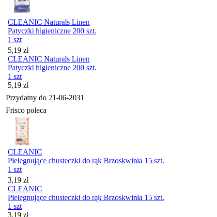
CLEANIC Naturals Linen
Patyczki higieniczne 200 szt.
1 szt
Cena
5,19
zł
CLEANIC Naturals Linen
Patyczki higieniczne 200 szt.
1 szt
Cena
5,19
zł
Przydatny do
21-06-2031
Frisco poleca
CLEANIC
Pielegnujące chusteczki do rąk Brzoskwinia 15 szt.
1 szt
Cena
3,19
zł
CLEANIC
Pielegnujące chusteczki do rąk Brzoskwinia 15 szt.
1 szt
Cena
3,19
zł