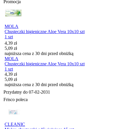
Promocja
MOLA
Chusteczki higieniczne Aloe Vera 10x10 szt
1 szt
Cena promocyjna
4,39
zł
5,09
zł
najniższa cena z 30 dni przed obniżką
MOLA
Chusteczki higieniczne Aloe Vera 10x10 szt
1 szt
Cena promocyjna
4,39
zł
5,09
zł
najniższa cena z 30 dni przed obniżką
Przydatny do
07-02-2031
Frisco poleca
CLEANIC