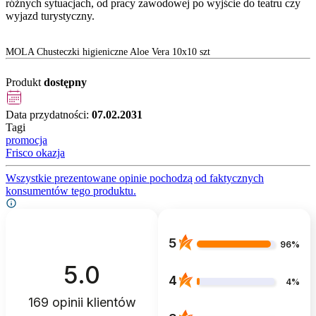
różnych sytuacjach, od pracy zawodowej po wyjście do teatru czy
wyjazd turystyczny.
MOLA Chusteczki higieniczne Aloe Vera 10x10 szt
Produkt
dostępny
Data przydatności:
07.02.2031
Tagi
promocja
Frisco okazja
Wszystkie prezentowane opinie pochodzą od faktycznych
konsumentów tego produktu.
5
96%
5.0
4
4%
169
opinii klientów