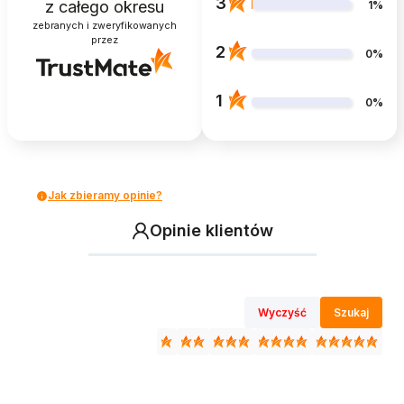
3
z całego okresu
1%
zebranych i zweryfikowanych
przez
2
0%
1
0%
Jak zbieramy opinie?
Opinie klientów
Wyczyść
Szukaj