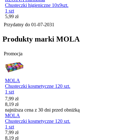
Chusteczki higieniczne 10x9szt.
1 szt
Cena
5,99
zł
Przydatny do
01-07-2031
Produkty marki MOLA
Promocja
MOLA
Chusteczki kosmetyczne 120 szt.
1 szt
Cena promocyjna
7,99
zł
8,19
zł
najniższa cena z 30 dni przed obniżką
MOLA
Chusteczki kosmetyczne 120 szt.
1 szt
Cena promocyjna
7,99
zł
8,19
zł