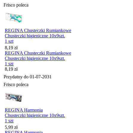
Frisco poleca
REGINA Chusteczki Rumiankowe
Chusteczki higieniczne 10x9szt.
1 szt
Cena
8,19
zł
REGINA Chusteczki Rumiankowe
Chusteczki higieniczne 10x9szt.
1 szt
Cena
8,19
zł
Przydatny do
01-07-2031
Frisco poleca
REGINA Harmonia
Chusteczki higieniczne 10x9szt.
1 szt
Cena
5,99
zł
REGINA Harmonia