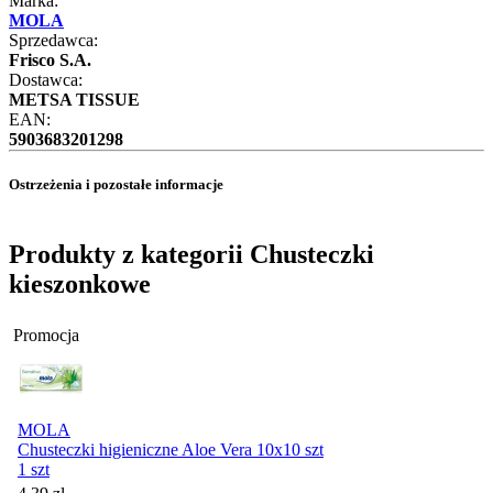
Marka:
MOLA
Sprzedawca:
Frisco S.A.
Dostawca:
METSA TISSUE
EAN:
5903683201298
Ostrzeżenia i pozostałe informacje
Produkty z kategorii Chusteczki
kieszonkowe
Promocja
MOLA
Chusteczki higieniczne Aloe Vera 10x10 szt
1 szt
Cena promocyjna