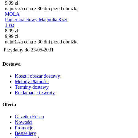
9,99
zł
najniższa cena z 30 dni przed obniżką
MOLA
Papier toaletowy Magnolia 8 szt
1 szt
Cena promocyjna
8,99
zł
9,99
zł
najniższa cena z 30 dni przed obniżką
Przydatny do
23-05-2031
Dostawa
Koszt i obszar dostawy
Metody Płatności
Terminy dostawy
Reklamacje i zwroty
Oferta
Gazetka Frisco
Nowości
Promocje
Bestsellery