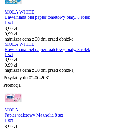
MOLA WHITE
Bawełniana biel papier toaletowy biały, 8 rolek
1 szt
Cena promocyjna
8,99
zł
9,99
zł
najniższa cena z 30 dni przed obniżką
MOLA WHITE
Bawełniana biel papier toaletowy biały, 8 rolek
1 szt
Cena promocyjna
8,99
zł
9,99
zł
najniższa cena z 30 dni przed obniżką
Przydatny do
05-06-2031
Promocja
MOLA
Papier toaletowy Magnolia 8 szt
1 szt
Cena promocyjna
8,99
zł