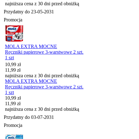
najniższa cena z 30 dni przed obniżką
Przydatny do
23-05-2031
Promocja
MOLA EXTRA MOCNE
Ręczniki papierowe 3-warstwowe 2 szt.
1 szt
Cena promocyjna
10,99
zł
11,99
zł
najniższa cena z 30 dni przed obniżką
MOLA EXTRA MOCNE
Ręczniki papierowe 3-warstwowe 2 szt.
1 szt
Cena promocyjna
10,99
zł
11,99
zł
najniższa cena z 30 dni przed obniżką
Przydatny do
03-07-2031
Promocja