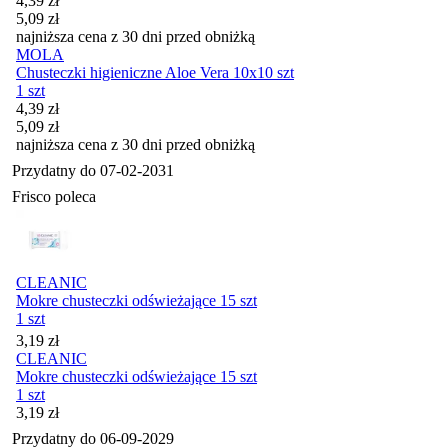
4,39
zł
5,09
zł
najniższa cena z 30 dni przed obniżką
MOLA
Chusteczki higieniczne Aloe Vera 10x10 szt
1 szt
Cena promocyjna
4,39
zł
5,09
zł
najniższa cena z 30 dni przed obniżką
Przydatny do
07-02-2031
Frisco poleca
CLEANIC
Mokre chusteczki odświeżające 15 szt
1 szt
Cena
3,19
zł
CLEANIC
Mokre chusteczki odświeżające 15 szt
1 szt
Cena
3,19
zł
Przydatny do
06-09-2029