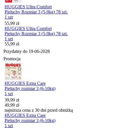
HUGGIES Ultra Comfort
Pieluchy Rozmiar 3 (5-9kg) 78 szt.
1 szt
Cena
55,99
zł
HUGGIES Ultra Comfort
Pieluchy Rozmiar 3 (5-9kg) 78 szt.
1 szt
Cena
55,99
zł
Przydatny do
19-06-2028
Promocja
HUGGIES Extra Care
Pieluchy rozmiar 3 (6-10kg)
1 szt
Cena promocyjna
39,99
zł
49,99
zł
najniższa cena z 30 dni przed obniżką
HUGGIES Extra Care
Pieluchy rozmiar 3 (6-10kg)
1 szt