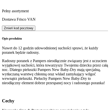
Pełny asortyment
Dostawa Frisco VAN
Zmień kod pocztowy
Opis produktu
Nawet do 12 godzin udowodnionej suchości sprawi, że każdy
poranek będzie radosny.
Radosny poranek z Pampers nieodłącznie związany jest z uczuciem
wyjątkowej suchości, która towarzyszy Twojemu dziecku przez całą
noc. Dlatego pieluszki Pampers New Baby-Dry mają specjalną,
wytłaczaną warstwę chłonną oraz wkład zamykający wilgoć
wewnątrz pieluszki. Pieluchy Pampers New Baby-Dry to
nieodłączny element dobrze przespanej nocy i radosnego poranka!
Cechy