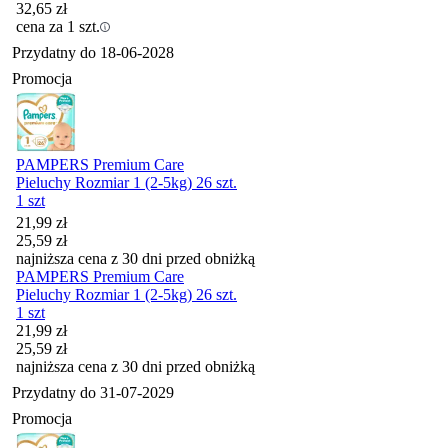
32,65
zł
cena za 1 szt.
Przydatny do
18-06-2028
Promocja
PAMPERS Premium Care
Pieluchy Rozmiar 1 (2-5kg) 26 szt.
1 szt
Cena promocyjna
21,99
zł
25,59
zł
najniższa cena z 30 dni przed obniżką
PAMPERS Premium Care
Pieluchy Rozmiar 1 (2-5kg) 26 szt.
1 szt
Cena promocyjna
21,99
zł
25,59
zł
najniższa cena z 30 dni przed obniżką
Przydatny do
31-07-2029
Promocja