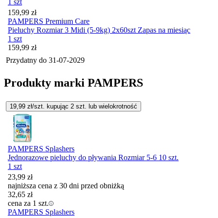
1 szt
Cena
159,99
zł
PAMPERS Premium Care
Pieluchy Rozmiar 3 Midi (5-9kg) 2x60szt Zapas na miesiąc
1 szt
Cena
159,99
zł
Przydatny do
31-07-2029
Produkty marki PAMPERS
19,99
zł/szt. kupując
2
szt.
lub wielokrotność
PAMPERS Splashers
Jednorazowe pieluchy do pływania Rozmiar 5-6 10 szt.
1 szt
23,99
zł
najniższa cena z 30 dni przed obniżką
32,65
zł
cena za 1 szt.
PAMPERS Splashers