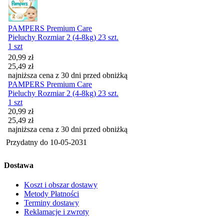
PAMPERS Premium Care
Pieluchy Rozmiar 2 (4-8kg) 23 szt.
1 szt
Cena promocyjna
20,99
zł
25,49
zł
najniższa cena z 30 dni przed obniżką
PAMPERS Premium Care
Pieluchy Rozmiar 2 (4-8kg) 23 szt.
1 szt
Cena promocyjna
20,99
zł
25,49
zł
najniższa cena z 30 dni przed obniżką
Przydatny do
10-05-2031
Dostawa
Koszt i obszar dostawy
Metody Płatności
Terminy dostawy
Reklamacje i zwroty