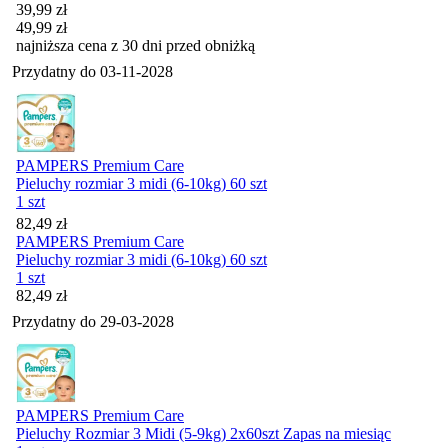
Cena promocyjna
39,99
zł
49,99
zł
najniższa cena z 30 dni przed obniżką
Przydatny do
03-11-2028
PAMPERS Premium Care
Pieluchy rozmiar 3 midi (6-10kg) 60 szt
1 szt
Cena
82,49
zł
PAMPERS Premium Care
Pieluchy rozmiar 3 midi (6-10kg) 60 szt
1 szt
Cena
82,49
zł
Przydatny do
29-03-2028
PAMPERS Premium Care
Pieluchy Rozmiar 3 Midi (5-9kg) 2x60szt Zapas na miesiąc