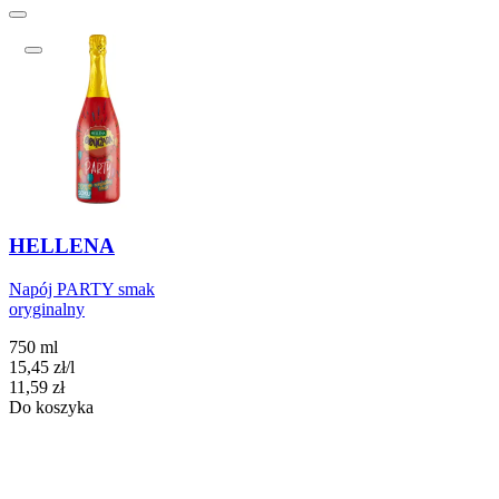
HELLENA
Napój PARTY smak
oryginalny
750 ml
15,45
zł
/
l
Cena
11,59
zł
Do koszyka