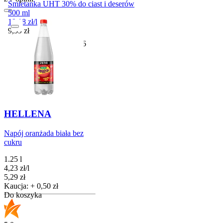
Śmietanka UHT 30% do ciast i deserów
500 ml
19,18
zł
/
l
Cena
9,59
zł
Przydatny do
29-11-2026
HELLENA
Napój oranżada biała bez
cukru
1.25 l
4,23
zł
/
l
Cena
5,29
zł
Kaucja: + 0,50 zł
Do koszyka