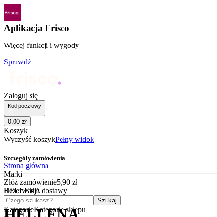
Aplikacja Frisco
Więcej funkcji i wygody
Sprawdź
Zaloguj się
Kod pocztowy
0
,
00
zł
Koszyk
Wyczyść koszyk
Pełny widok
Szczegóły zamówienia
Strona główna
Marki
Złóż zamówienie
5
,
90
zł
HELLENA
Rezerwacja dostawy
Czego szukasz?
Szukaj
Kategorie
Kategorie sklepu
HELLENA