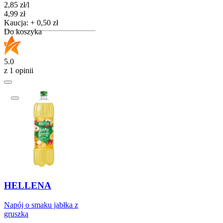
2,85
zł
/
l
Cena
4,99
zł
Kaucja: + 0,50 zł
Do koszyka
5.0
z 1 opinii
HELLENA
Napój o smaku jabłka z
gruszką