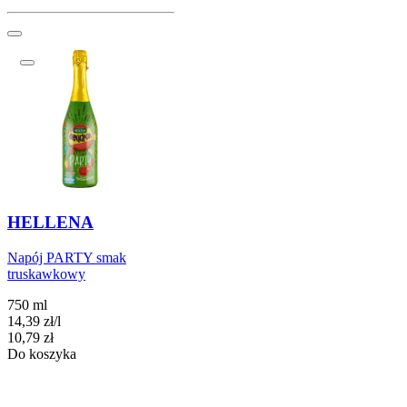
HELLENA
Napój PARTY smak
truskawkowy
750 ml
14,39
zł
/
l
Cena
10,79
zł
Do koszyka