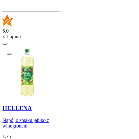
5.0
z 1 opinii
HELLENA
Napój o smaku jabłko z
winogronem
1.75 l