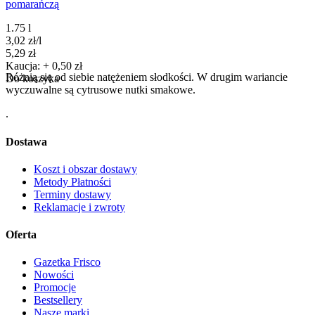
pomarańczą
1.75 l
3,02
zł
/
l
Cena
5,29
zł
Kaucja: + 0,50 zł
Różnią się od siebie natężeniem słodkości. W drugim wariancie
Do koszyka
wyczuwalne są cytrusowe nutki smakowe.
.
Dostawa
Koszt i obszar dostawy
Metody Płatności
Terminy dostawy
Reklamacje i zwroty
Oferta
Gazetka Frisco
Nowości
Promocje
Bestsellery
Nasze marki