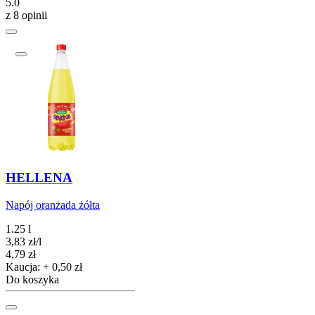
5.0
z 8 opinii
HELLENA
Napój oranżada żółta
1.25 l
3,83
zł
/
l
Cena
4,79
zł
Kaucja: + 0,50 zł
Do koszyka