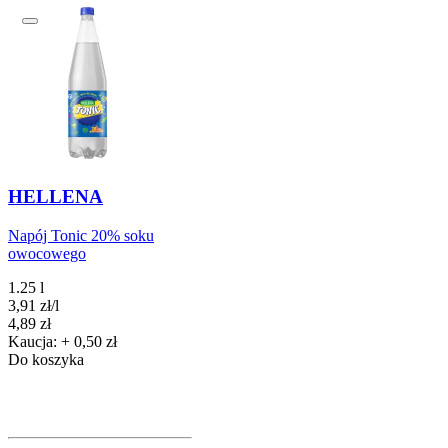
HELLENA
Napój Tonic 20% soku
owocowego
1.25 l
3,91
zł
/
l
Cena
4,89
zł
Kaucja: + 0,50 zł
Do koszyka