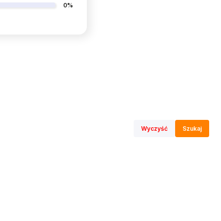
0%
Wyczyść
Szukaj