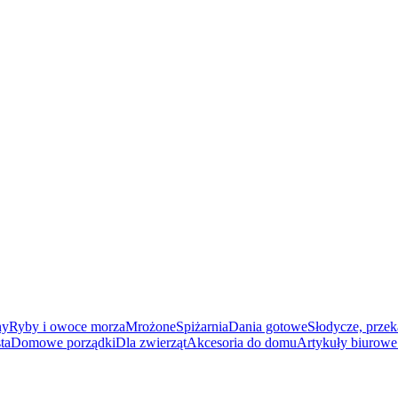
ny
Ryby i owoce morza
Mrożone
Spiżarnia
Dania gotowe
Słodycze, przek
ta
Domowe porządki
Dla zwierząt
Akcesoria do domu
Artykuły biurowe 