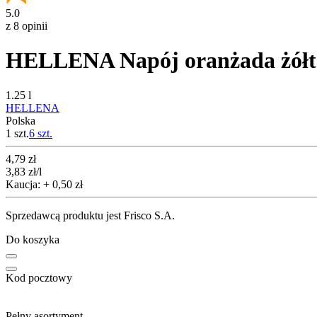
5.0
z 8 opinii
HELLENA Napój oranżada żółt
1.25 l
HELLENA
Polska
1 szt.
6
szt.
Cena
4,79
zł
3,83
zł
/l
Kaucja: + 0,50 zł
Sprzedawcą produktu jest Frisco S.A.
Do koszyka
Kod pocztowy
Pełny asortyment