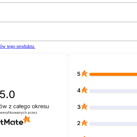
ów tego produktu.
5
4
5.0
ntów
z całego okresu
3
zweryfikowanych przez
2