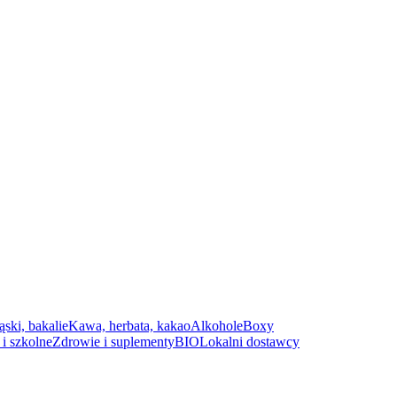
ąski, bakalie
Kawa, herbata, kakao
Alkohole
Boxy
i szkolne
Zdrowie i suplementy
BIO
Lokalni dostawcy