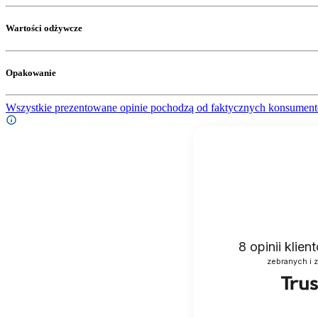
Wartości odżywcze
Opakowanie
Wszystkie prezentowane opinie pochodzą od faktycznych konsument
8
opinii klie
zebranych i 