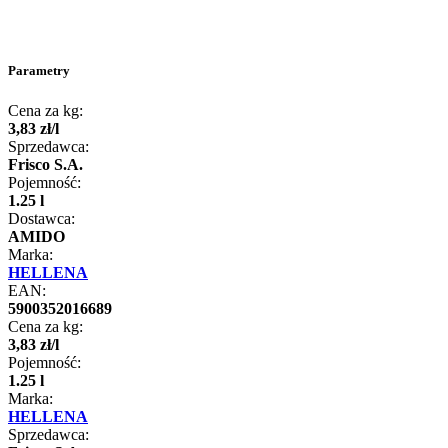
Parametry
Cena za kg:
3
,
83
zł
/
l
Sprzedawca:
Frisco S.A.
Pojemność:
1.25 l
Dostawca:
AMIDO
Marka:
HELLENA
EAN:
5900352016689
Cena za kg:
3
,
83
zł
/
l
Pojemność:
1.25 l
Marka:
HELLENA
Sprzedawca: