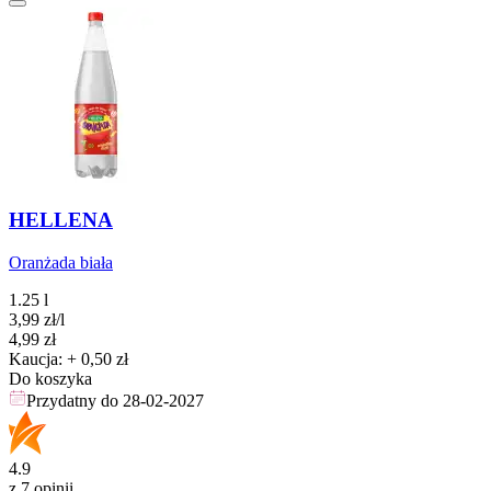
HELLENA
Oranżada biała
1.25 l
3,99
zł
/l
Cena
4,99
zł
Kaucja: + 0,50 zł
Do koszyka
Przydatny do
28-02-2027
4.9
z 7 opinii