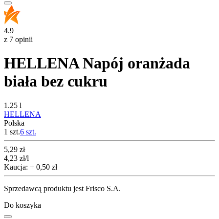
4.9
z 7 opinii
HELLENA Napój oranżada
biała bez cukru
1.25 l
HELLENA
Polska
1 szt.
6
szt.
Cena
5,29
zł
4,23
zł
/l
Kaucja: + 0,50 zł
Sprzedawcą produktu jest Frisco S.A.
Do koszyka