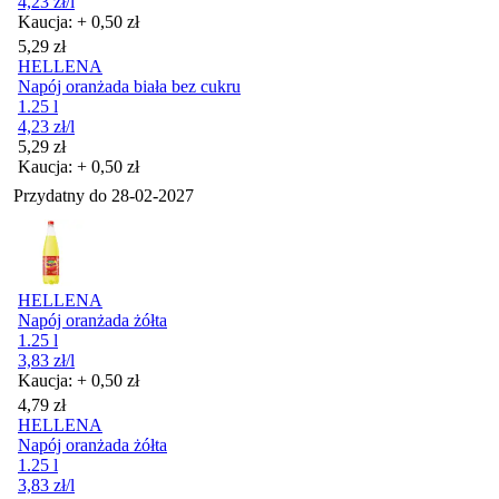
4,23
zł
/l
Kaucja: + 0,50 zł
Cena
5,29
zł
HELLENA
Napój oranżada biała bez cukru
1.25 l
4,23
zł
/l
Cena
5,29
zł
Kaucja: + 0,50 zł
Przydatny do
28-02-2027
HELLENA
Napój oranżada żółta
1.25 l
3,83
zł
/l
Kaucja: + 0,50 zł
Cena
4,79
zł
HELLENA
Napój oranżada żółta
1.25 l
3,83
zł
/l