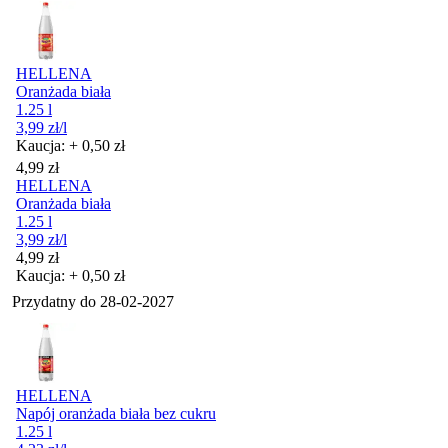
HELLENA
Oranżada biała
1.25 l
3,99
zł
/l
Kaucja: + 0,50 zł
Cena
4,99
zł
HELLENA
Oranżada biała
1.25 l
3,99
zł
/l
Cena
4,99
zł
Kaucja: + 0,50 zł
Przydatny do
28-02-2027
HELLENA
Napój oranżada biała bez cukru
1.25 l