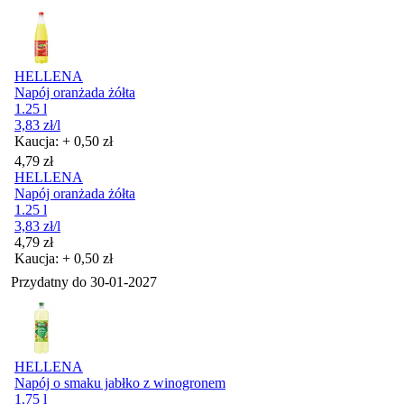
HELLENA
Napój oranżada żółta
1.25 l
3,83
zł
/l
Kaucja: + 0,50 zł
Cena
4,79
zł
HELLENA
Napój oranżada żółta
1.25 l
3,83
zł
/l
Cena
4,79
zł
Kaucja: + 0,50 zł
Przydatny do
30-01-2027
HELLENA
Napój o smaku jabłko z winogronem
1.75 l