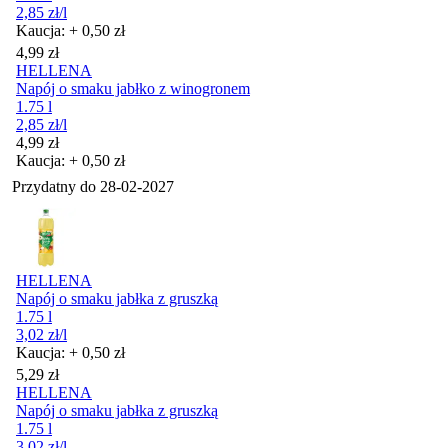
2,85
zł
/l
Kaucja: + 0,50 zł
Cena
4,99
zł
HELLENA
Napój o smaku jabłko z winogronem
1.75 l
2,85
zł
/l
Cena
4,99
zł
Kaucja: + 0,50 zł
Przydatny do
28-02-2027
HELLENA
Napój o smaku jabłka z gruszką
1.75 l
3,02
zł
/l
Kaucja: + 0,50 zł
Cena
5,29
zł
HELLENA
Napój o smaku jabłka z gruszką
1.75 l
3,02
zł
/l