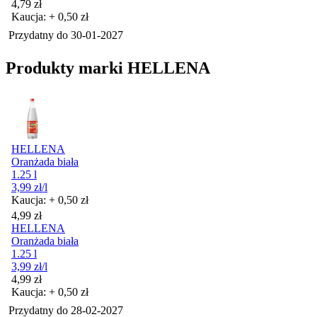
Cena
4,79
zł
Kaucja: + 0,50 zł
Przydatny do
30-01-2027
Produkty marki HELLENA
HELLENA
Oranżada biała
1.25 l
3,99
zł
/l
Kaucja: + 0,50 zł
Cena
4,99
zł
HELLENA
Oranżada biała
1.25 l
3,99
zł
/l
Cena
4,99
zł
Kaucja: + 0,50 zł
Przydatny do
28-02-2027