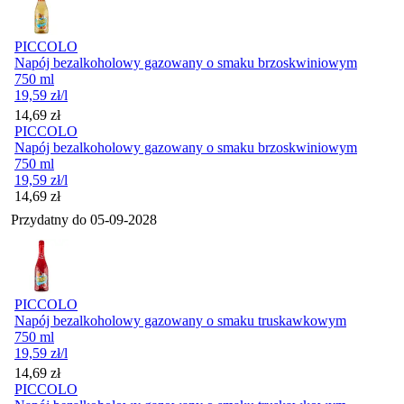
PICCOLO
Napój bezalkoholowy gazowany o smaku brzoskwiniowym
750 ml
19,59
zł
/l
Cena
14,69
zł
PICCOLO
Napój bezalkoholowy gazowany o smaku brzoskwiniowym
750 ml
19,59
zł
/l
Cena
14,69
zł
Przydatny do
05-09-2028
PICCOLO
Napój bezalkoholowy gazowany o smaku truskawkowym
750 ml
19,59
zł
/l
Cena
14,69
zł
PICCOLO