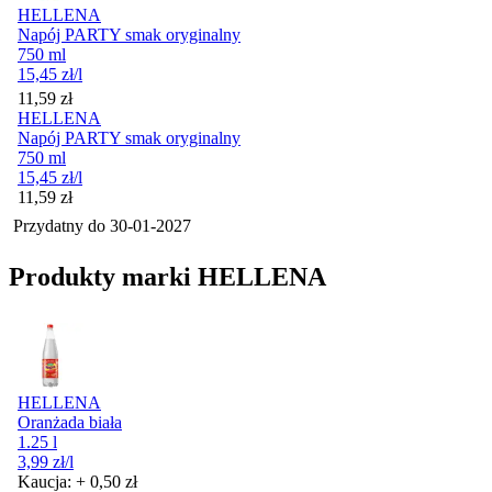
HELLENA
Napój PARTY smak oryginalny
750 ml
15,45
zł
/l
Cena
11,59
zł
HELLENA
Napój PARTY smak oryginalny
750 ml
15,45
zł
/l
Cena
11,59
zł
Przydatny do
30-01-2027
Produkty marki HELLENA
HELLENA
Oranżada biała
1.25 l
3,99
zł
/l
Kaucja: + 0,50 zł