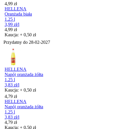
Cena
4,99
zł
HELLENA
Oranżada biała
1.25 l
3,99
zł
/l
Cena
4,99
zł
Kaucja: + 0,50 zł
Przydatny do
28-02-2027
HELLENA
Napój oranżada żółta
1.25 l
3,83
zł
/l
Kaucja: + 0,50 zł
Cena
4,79
zł
HELLENA
Napój oranżada żółta
1.25 l
3,83
zł
/l
Cena
4,79
zł
Kaucja: + 0,50 zł