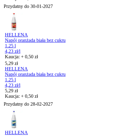
Przydatny do
30-01-2027
HELLENA
Napój oranżada biała bez cukru
1.25 l
4,23
zł
/l
Kaucja: + 0,50 zł
Cena
5,29
zł
HELLENA
Napój oranżada biała bez cukru
1.25 l
4,23
zł
/l
Cena
5,29
zł
Kaucja: + 0,50 zł
Przydatny do
28-02-2027
HELLENA