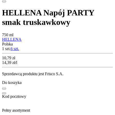
HELLENA Napój PARTY
smak truskawkowy
750 ml
HELLENA
Polska
1 szt.
6
szt.
Cena
10,79
zł
14,39
zł
/l
Sprzedawcą produktu jest Frisco S.A.
Do koszyka
Kod pocztowy
Pełny asortyment