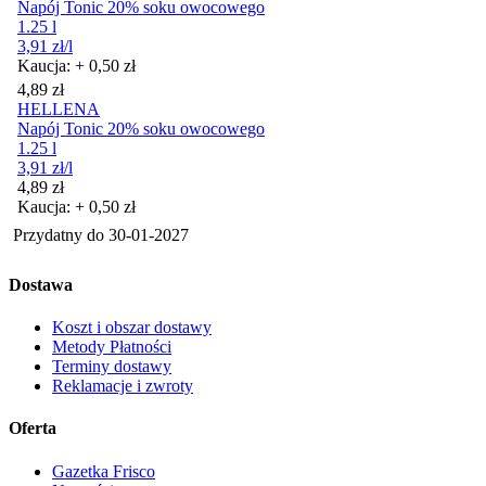
Napój Tonic 20% soku owocowego
1.25 l
3,91
zł
/l
Kaucja: + 0,50 zł
Cena
4,89
zł
HELLENA
Napój Tonic 20% soku owocowego
1.25 l
3,91
zł
/l
Cena
4,89
zł
Kaucja: + 0,50 zł
Przydatny do
30-01-2027
Dostawa
Koszt i obszar dostawy
Metody Płatności
Terminy dostawy
Reklamacje i zwroty
Oferta
Gazetka Frisco