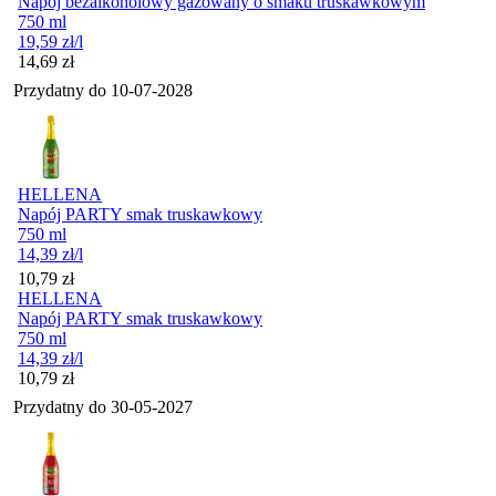
Napój bezalkoholowy gazowany o smaku truskawkowym
750 ml
19,59
zł
/l
Cena
14,69
zł
Przydatny do
10-07-2028
HELLENA
Napój PARTY smak truskawkowy
750 ml
14,39
zł
/l
Cena
10,79
zł
HELLENA
Napój PARTY smak truskawkowy
750 ml
14,39
zł
/l
Cena
10,79
zł
Przydatny do
30-05-2027