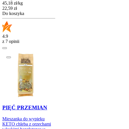
45,18
zł
/
kg
Cena
22,59
zł
Do koszyka
4.9
z 7 opinii
PIĘĆ PRZEMIAN
Mieszanka do wypieku
KETO chleba z orzechami