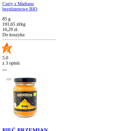
Curry z Madrasu
bezglutenowe BIO
85 g
191,65
zł
/
kg
Cena
16,29
zł
Do koszyka
5.0
z 3 opinii
PIĘĆ PRZEMIAN