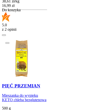
38,61
zł
/
kg
Cena
16,99
zł
Do koszyka
5.0
z 2 opinii
PIĘĆ PRZEMIAN
Mieszanka do wypieku
KETO chleba bezglutenowa
500 g