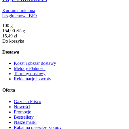
Kurkuma mielona
bezglutenowa BIO
100 g
154,90
zł
/
kg
Cena
15,49
zł
Do koszyka
Dostawa
Koszt i obszar dostawy
Metody Płatności
Terminy dostawy
Reklamacje i zwroty
Oferta
Gazetka Frisco
Nowości
Promocje
Bestsellery
Nasze marki
Rabat na pierwsze zakupy