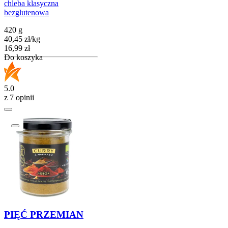
chleba klasyczna
bezglutenowa
420 g
40,45
zł
/
kg
Cena
16,99
zł
Do koszyka
5.0
z 7 opinii
PIĘĆ PRZEMIAN