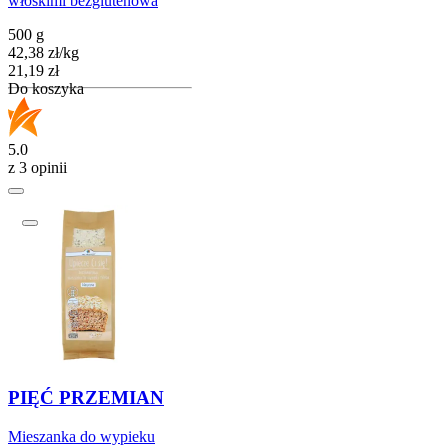
włoskimi bezglutenowa
500 g
42,38
zł
/
kg
Cena
21,19
zł
Do koszyka
5.0
z 3 opinii
PIĘĆ PRZEMIAN
Mieszanka do wypieku