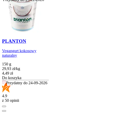
PLANTON
Vegangurt kokosowy
naturalny
150 g
29,93
zł
/
kg
Cena
4,49
zł
Do koszyka
Przydatny do
24-09-2026
4.9
z 50 opinii