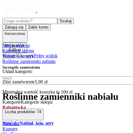
Czego szukasz?
Szukaj
Zaloguj się
Załóż konto
Kod pocztowy
Strona główna
Mój koszyk
0
,
00
zł
Kategorie sklepu
Wyczyść koszyk
Pełny widok
Nabiał, jaja, sery
Roślinne zamienniki nabiału
Szczegóły zamówienia
Układ kategorii:
Złóż zamówienie
5
,
90
zł
Minimalna wartość koszyka to
100
zł
Roślinne zamienniki nabiału
Kategorie
Kategorie sklepu
Rabatówka
Liczba produktów:
74
Outlet
Promocje
Wróć do
Nabiał, jaja, sery
Nowości
Kupony