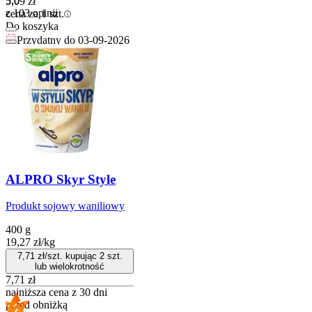
5.0
5,09
zł
z 103 opinii
cena za 1 szt.
Do koszyka
Przydatny do
03-09-2026
ALPRO Skyr Style
Produkt sojowy waniliowy
400 g
19,27
zł
/
kg
7,71
zł/szt. kupując
2
szt.
lub wielokrotność
7,71
zł
najniższa cena z 30 dni
przed obniżką