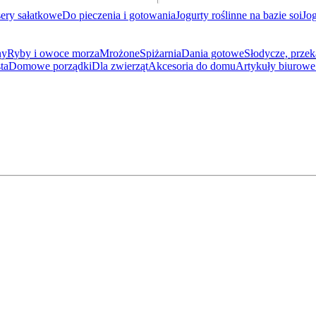
sery sałatkowe
Do pieczenia i gotowania
Jogurty roślinne na bazie soi
Jog
ny
Ryby i owoce morza
Mrożone
Spiżarnia
Dania gotowe
Słodycze, przek
ta
Domowe porządki
Dla zwierząt
Akcesoria do domu
Artykuły biurowe 