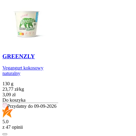
GREENZLY
Vegangurt kokosowy
naturalny
130 g
23,77
zł
/
kg
Cena
3,09
zł
Do koszyka
Przydatny do
09-09-2026
5.0
z 47 opinii