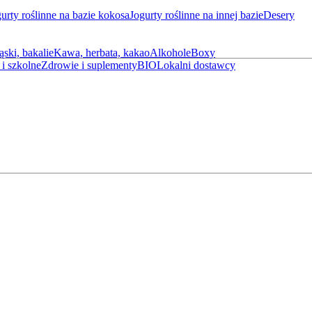
urty roślinne na bazie kokosa
Jogurty roślinne na innej bazie
Desery
ąski, bakalie
Kawa, herbata, kakao
Alkohole
Boxy
i szkolne
Zdrowie i suplementy
BIO
Lokalni dostawcy