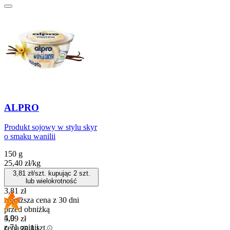
ALPRO
Produkt sojowy w stylu skyr
o smaku wanilii
150 g
25,40
zł
/
kg
3,81
zł/szt. kupując
2
szt.
lub wielokrotność
3,81
zł
najniższa cena z 30 dni
przed obniżką
4.9
5,09
zł
z 71 opinii
cena za 1 szt.