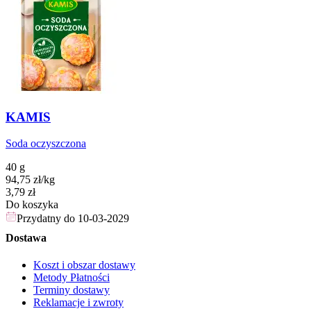
KAMIS
Soda oczyszczona
40 g
94,75
zł
/
kg
Cena
3,79
zł
Do koszyka
Przydatny do
10-03-2029
Dostawa
Koszt i obszar dostawy
Metody Płatności
Terminy dostawy
Reklamacje i zwroty