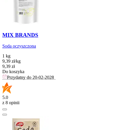
MIX BRANDS
Soda oczyszczona
1 kg
9,39
zł
/
kg
Cena
9,39
zł
Do koszyka
Przydatny do
20-02-2028
5.0
z 8 opinii