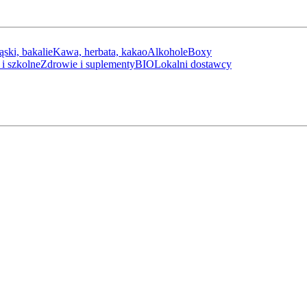
ąski, bakalie
Kawa, herbata, kakao
Alkohole
Boxy
i szkolne
Zdrowie i suplementy
BIO
Lokalni dostawcy