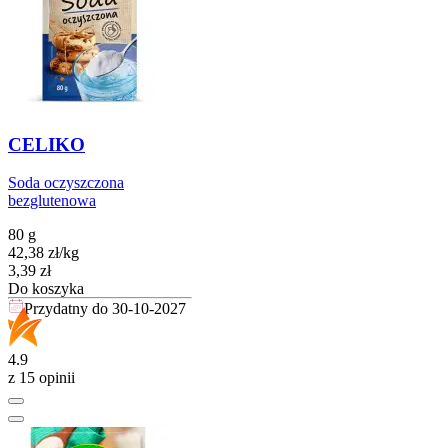
CELIKO
Soda oczyszczona
bezglutenowa
80 g
42,38
zł
/
kg
Cena
3,39
zł
Do koszyka
Przydatny do
30-10-2027
4.9
z 15 opinii