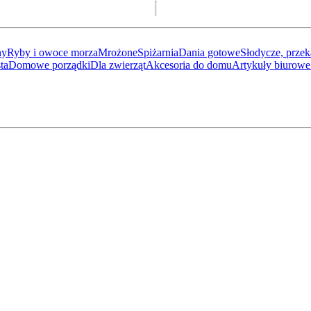
ny
Ryby i owoce morza
Mrożone
Spiżarnia
Dania gotowe
Słodycze, przek
ta
Domowe porządki
Dla zwierząt
Akcesoria do domu
Artykuły biurowe 