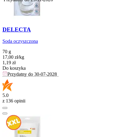
DELECTA
Soda oczyszczona
70 g
17,00
zł
/
kg
Cena
1,19
zł
Do koszyka
Przydatny do
30-07-2028
5.0
z 136 opinii