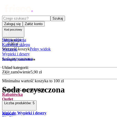
Czego szukasz?
Szukaj
Zaloguj się
Załóż konto
Kod pocztowy
Strona główna
Mój koszyk
0
,
00
zł
Kategorie sklepu
Wyczyść koszyk
Pełny widok
Spiżarnia
Wypieki i desery
Soda oczyszczona
Szczegóły zamówienia
Układ kategorii:
Złóż zamówienie
5
,
90
zł
Minimalna wartość koszyka to
100
zł
Soda oczyszczona
Kategorie
Kategorie sklepu
Rabatówka
Outlet
Liczba produktów:
5
Promocje
Nowości
Wróć do
Wypieki i desery
Kupony