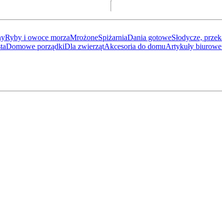
ny
Ryby i owoce morza
Mrożone
Spiżarnia
Dania gotowe
Słodycze, przek
ta
Domowe porządki
Dla zwierząt
Akcesoria do domu
Artykuły biurowe 