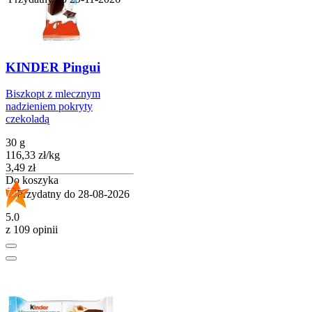
KINDER Pingui
Biszkopt z mlecznym
nadzieniem pokryty
czekoladą
30 g
116,33
zł
/
kg
Cena
3,49
zł
Do koszyka
Przydatny do
28-08-2026
5.0
z 109 opinii