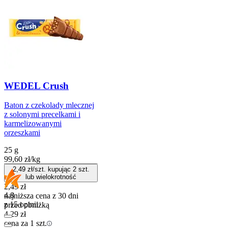
WEDEL Crush
Baton z czekolady mlecznej
z solonymi precelkami i
karmelizowanymi
orzeszkami
25 g
99,60
zł
/
kg
2,49
zł/szt. kupując
2
szt.
lub wielokrotność
2,49
zł
4.8
najniższa cena z 30 dni
z 15 opinii
przed obniżką
4,29
zł
cena za 1 szt.