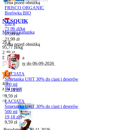
cena przed obniżką
FRISCO ORGANIC
Borówka BIO
NESQUIK
250 g
71,96
zł
/
kg
Mleczna kanapka
Cena promocyjna
17,99
zł
21,99
zł
26 g
cena przed obniżką
95,77
zł
/
kg
Cena
2,49
zł
Do koszyka
Przydatny do
06-09-2026
ŁACIATA
Śmietanka UHT 30% do ciast i deserów
4.9
500 ml
z 94 opinii
19,18
zł
/
l
Cena
9,59
zł
ŁACIATA
Śmietanka UHT 30% do ciast i deserów
500 ml
19,18
zł
/
l
Cena
9,59
zł
Przydatny do
29-11-2026