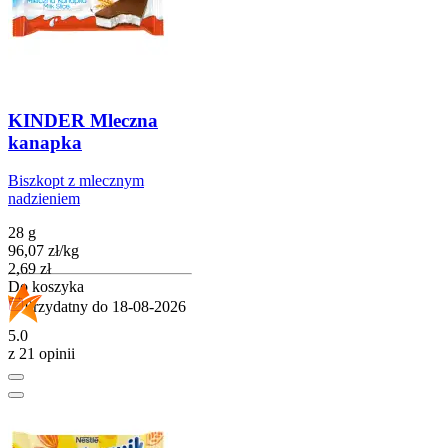
KINDER Mleczna
kanapka
Biszkopt z mlecznym
nadzieniem
28 g
96,07
zł
/
kg
Cena
2,69
zł
Do koszyka
Przydatny do
18-08-2026
5.0
z 21 opinii