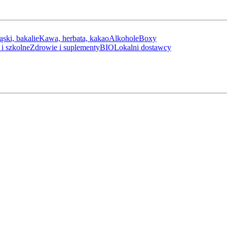
ąski, bakalie
Kawa, herbata, kakao
Alkohole
Boxy
i szkolne
Zdrowie i suplementy
BIO
Lokalni dostawcy