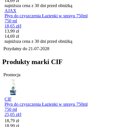
14,69
zł
najniższa cena z 30 dni przed obniżką
AJAX
Płyn do czyszczenia Łazienki w sprayu 750ml
750 ml
18,65
zł
/l
Cena promocyjna
13,99
zł
14,69
zł
najniższa cena z 30 dni przed obniżką
Przydatny do
21-07-2028
Produkty marki CIF
Promocja
CIF
Płyn do czyszczenia Łazienki w sprayu 750ml
750 ml
25,05
zł
/l
Cena promocyjna
18,79
zł
18,99
zł