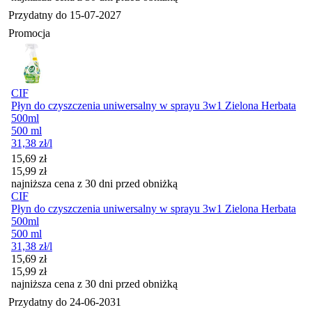
Przydatny do
15-07-2027
Promocja
CIF
Płyn do czyszczenia uniwersalny w sprayu 3w1 Zielona Herbata
500ml
500 ml
31,38
zł
/l
Cena promocyjna
15,69
zł
15,99
zł
najniższa cena z 30 dni przed obniżką
CIF
Płyn do czyszczenia uniwersalny w sprayu 3w1 Zielona Herbata
500ml
500 ml
31,38
zł
/l
Cena promocyjna
15,69
zł
15,99
zł
najniższa cena z 30 dni przed obniżką
Przydatny do
24-06-2031