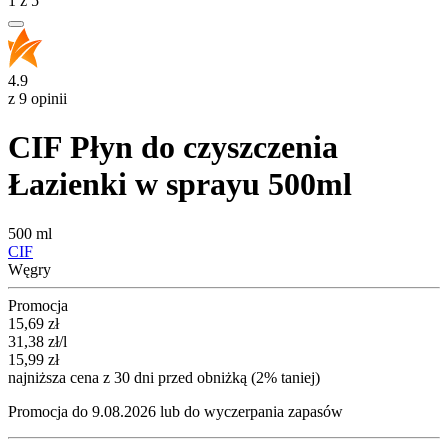
1
z
5
4.9
z 9 opinii
CIF Płyn do czyszczenia
Łazienki w sprayu 500ml
500 ml
CIF
Węgry
Promocja
Cena promocyjna
15,69
zł
31,38
zł
/l
15,99
zł
najniższa cena z 30 dni przed obniżką (2% taniej)
Promocja do 9.08.2026 lub do wyczerpania zapasów