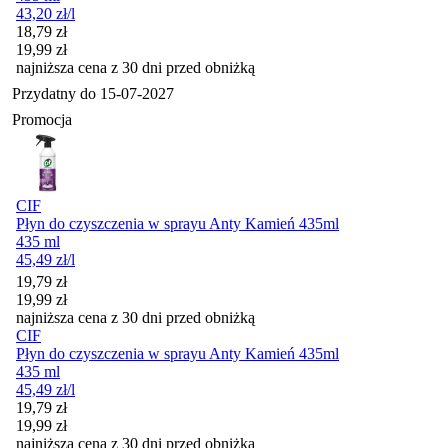
43,20
zł
/l
Cena promocyjna
18,79
zł
19,99
zł
najniższa cena z 30 dni przed obniżką
Przydatny do
15-07-2027
Promocja
CIF
Płyn do czyszczenia w sprayu Anty Kamień 435ml
435 ml
45,49
zł
/l
Cena promocyjna
19,79
zł
19,99
zł
najniższa cena z 30 dni przed obniżką
CIF
Płyn do czyszczenia w sprayu Anty Kamień 435ml
435 ml
45,49
zł
/l
Cena promocyjna
19,79
zł
19,99
zł
najniższa cena z 30 dni przed obniżką