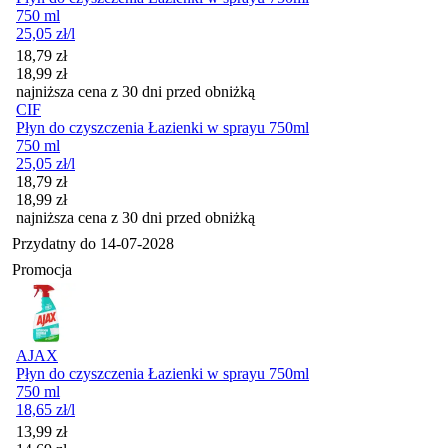
750 ml
25,05
zł
/l
Cena promocyjna
18,79
zł
18,99
zł
najniższa cena z 30 dni przed obniżką
CIF
Płyn do czyszczenia Łazienki w sprayu 750ml
750 ml
25,05
zł
/l
Cena promocyjna
18,79
zł
18,99
zł
najniższa cena z 30 dni przed obniżką
Przydatny do
14-07-2028
Promocja
AJAX
Płyn do czyszczenia Łazienki w sprayu 750ml
750 ml
18,65
zł
/l
Cena promocyjna
13,99
zł