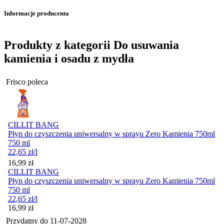
Informacje producenta
Produkty z kategorii Do usuwania
kamienia i osadu z mydła
Frisco poleca
CILLIT BANG
Płyn do czyszczenia uniwersalny w sprayu Zero Kamienia 750ml
750 ml
22,65
zł
/l
Cena
16,99
zł
CILLIT BANG
Płyn do czyszczenia uniwersalny w sprayu Zero Kamienia 750ml
750 ml
22,65
zł
/l
Cena
16,99
zł
Przydatny do
11-07-2028