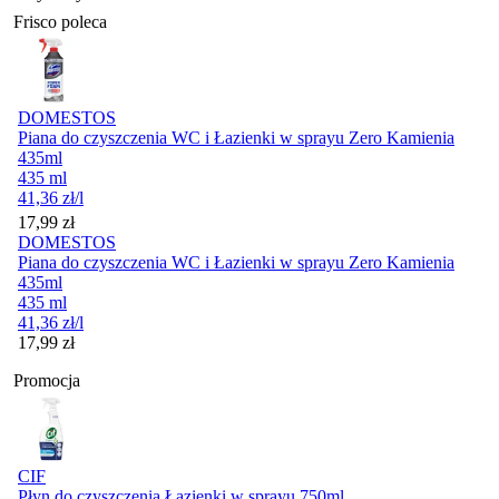
Frisco poleca
DOMESTOS
Piana do czyszczenia WC i Łazienki w sprayu Zero Kamienia
435ml
435 ml
41,36
zł
/l
Cena
17,99
zł
DOMESTOS
Piana do czyszczenia WC i Łazienki w sprayu Zero Kamienia
435ml
435 ml
41,36
zł
/l
Cena
17,99
zł
Promocja
CIF
Płyn do czyszczenia Łazienki w sprayu 750ml