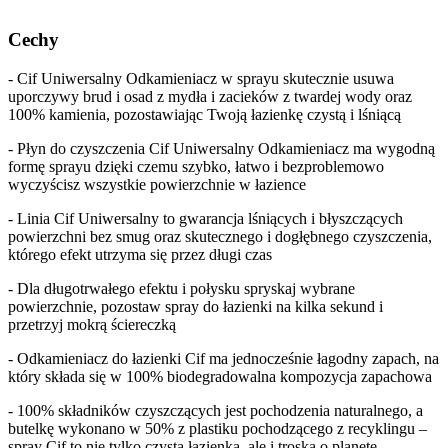
Cechy
- Cif Uniwersalny Odkamieniacz w sprayu skutecznie usuwa
uporczywy brud i osad z mydła i zacieków z twardej wody oraz
100% kamienia, pozostawiając Twoją łazienkę czystą i lśniącą
- Płyn do czyszczenia Cif Uniwersalny Odkamieniacz ma wygodną
formę sprayu dzięki czemu szybko, łatwo i bezproblemowo
wyczyścisz wszystkie powierzchnie w łazience
- Linia Cif Uniwersalny to gwarancja lśniących i błyszczących
powierzchni bez smug oraz skutecznego i dogłębnego czyszczenia,
którego efekt utrzyma się przez długi czas
- Dla długotrwałego efektu i połysku spryskaj wybrane
powierzchnie, pozostaw spray do łazienki na kilka sekund i
przetrzyj mokrą ściereczką
- Odkamieniacz do łazienki Cif ma jednocześnie łagodny zapach, na
który składa się w 100% biodegradowalna kompozycja zapachowa
- 100% składników czyszczących jest pochodzenia naturalnego, a
butelkę wykonano w 50% z plastiku pochodzącego z recyklingu –
spray Cif to nie tylko czysta łazienka, ale i troska o planetę