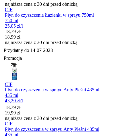
najniższa cena z 30 dni przed obniżką
CIF
Płyn do czyszczenia Łazienki w sprayu 750ml
750 ml
25,05
zł
/l
Cena promocyjna
18,79
zł
18,99
zł
najniższa cena z 30 dni przed obniżką
Przydatny do
14-07-2028
Promocja
CIF
Płyn do czyszczenia w sprayu Anty Pleśni 435ml
435 ml
43,20
zł
/l
Cena promocyjna
18,79
zł
19,99
zł
najniższa cena z 30 dni przed obniżką
CIF
Płyn do czyszczenia w sprayu Anty Pleśni 435ml
435 ml