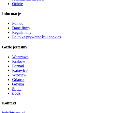
Opinie
Informacje
Pomoc
Dane firmy
Regulaminy
Polityka prywatności i cookies
Gdzie jesteśmy
Warszawa
Kraków
Poznań
Katowice
Wrocław
Gdańsk
Gdynia
Sopot
Łódź
Kontakt
bok@frisco.pl