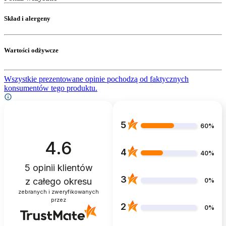
Skład i alergeny
Wartości odżywcze
Wszystkie prezentowane opinie pochodzą od faktycznych
konsumentów tego produktu.
5
60%
4.6
4
40%
5
opinii klientów
3
z całego okresu
0%
zebranych i zweryfikowanych
przez
2
0%