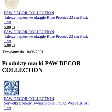
PAW DECOR COLLECTION
Talerze papierowe okrągłe Rose Peonies 23 cm 8 szt.
1 szt
Cena
5,89
zł
PAW DECOR COLLECTION
Talerze papierowe okrągłe Rose Peonies 23 cm 8 szt.
1 szt
Cena
5,89
zł
Przydatny do
18-06-2031
Produkty marki PAW DECOR
COLLECTION
PAW DECOR COLLECTION
Serwetki z bibuły 3-warstwowej Indigo Weave 20 szt.
1 szt