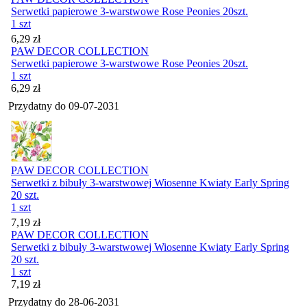
Serwetki papierowe 3-warstwowe Rose Peonies 20szt.
1 szt
Cena
6,29
zł
PAW DECOR COLLECTION
Serwetki papierowe 3-warstwowe Rose Peonies 20szt.
1 szt
Cena
6,29
zł
Przydatny do
09-07-2031
PAW DECOR COLLECTION
Serwetki z bibuły 3-warstwowej Wiosenne Kwiaty Early Spring
20 szt.
1 szt
Cena
7,19
zł
PAW DECOR COLLECTION
Serwetki z bibuły 3-warstwowej Wiosenne Kwiaty Early Spring
20 szt.
1 szt
Cena
7,19
zł
Przydatny do
28-06-2031