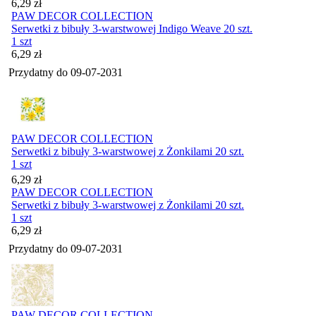
Cena
6,29
zł
PAW DECOR COLLECTION
Serwetki z bibuły 3-warstwowej Indigo Weave 20 szt.
1 szt
Cena
6,29
zł
Przydatny do
09-07-2031
PAW DECOR COLLECTION
Serwetki z bibuły 3-warstwowej z Żonkilami 20 szt.
1 szt
Cena
6,29
zł
PAW DECOR COLLECTION
Serwetki z bibuły 3-warstwowej z Żonkilami 20 szt.
1 szt
Cena
6,29
zł
Przydatny do
09-07-2031
PAW DECOR COLLECTION