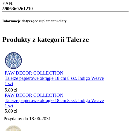
EAN:
5906360261219
Informacje dotyczące suplementu diety
Produkty z kategorii Talerze
PAW DECOR COLLECTION
Talerze papierowe okrągłe 18 cm 8 szt. Indigo Weave
1 szt
Cena
5,89
zł
PAW DECOR COLLECTION
Talerze papierowe okrągłe 18 cm 8 szt. Indigo Weave
1 szt
Cena
5,89
zł
Przydatny do
18-06-2031