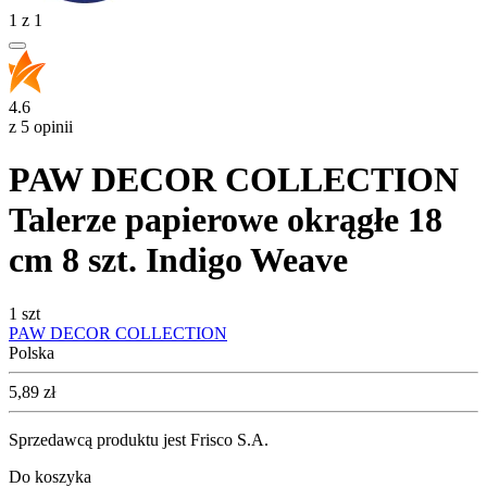
1
z
1
4.6
z 5 opinii
PAW DECOR COLLECTION
Talerze papierowe okrągłe 18
cm 8 szt. Indigo Weave
1 szt
PAW DECOR COLLECTION
Polska
Cena
5,89
zł
Sprzedawcą produktu jest Frisco S.A.
Do koszyka