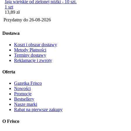
Jaja wiejskie od zielonej nóżki - 10 szt.
1 szt
Cena
13,89
zł
Przydatny do
26-08-2026
Dostawa
Koszt i obszar dostawy
Metody Płatności
Terminy dostawy
Reklamacje i zwroty
Oferta
Gazetka Frisco
Nowości
Promocje
Bestsellery
Nasze marki
Rabat na pierwsze zakupy
O Frisco