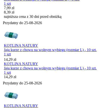
1 szt
Cena promocyjna
7,99
zł
8,39
zł
najniższa cena z 30 dni przed obniżką
Przydatny do
25-08-2026
KOTLINA NATURY
Jaja kurze z chowu na wolnym wybiegu (rozmiar L) - 10 szt.
1 szt
Cena
14,29
zł
KOTLINA NATURY
Jaja kurze z chowu na wolnym wybiegu (rozmiar L) - 10 szt.
1 szt
Cena
14,29
zł
Przydatny do
25-08-2026
KOTLINA NATURY