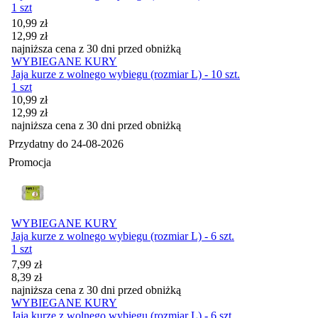
1 szt
Cena promocyjna
10,99
zł
12,99
zł
najniższa cena z 30 dni przed obniżką
WYBIEGANE KURY
Jaja kurze z wolnego wybiegu (rozmiar L) - 10 szt.
1 szt
Cena promocyjna
10,99
zł
12,99
zł
najniższa cena z 30 dni przed obniżką
Przydatny do
24-08-2026
Promocja
WYBIEGANE KURY
Jaja kurze z wolnego wybiegu (rozmiar L) - 6 szt.
1 szt
Cena promocyjna
7,99
zł
8,39
zł
najniższa cena z 30 dni przed obniżką
WYBIEGANE KURY
Jaja kurze z wolnego wybiegu (rozmiar L) - 6 szt.