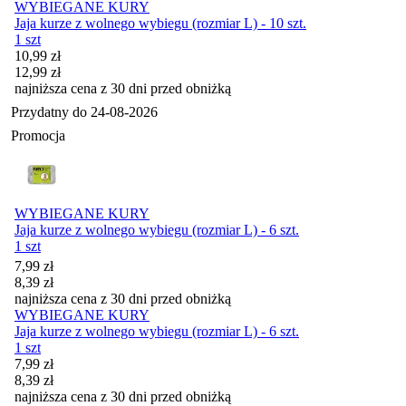
WYBIEGANE KURY
Jaja kurze z wolnego wybiegu (rozmiar L) - 10 szt.
1 szt
Cena promocyjna
10,99
zł
12,99
zł
najniższa cena z 30 dni przed obniżką
Przydatny do
24-08-2026
Promocja
WYBIEGANE KURY
Jaja kurze z wolnego wybiegu (rozmiar L) - 6 szt.
1 szt
Cena promocyjna
7,99
zł
8,39
zł
najniższa cena z 30 dni przed obniżką
WYBIEGANE KURY
Jaja kurze z wolnego wybiegu (rozmiar L) - 6 szt.
1 szt
Cena promocyjna
7,99
zł
8,39
zł
najniższa cena z 30 dni przed obniżką