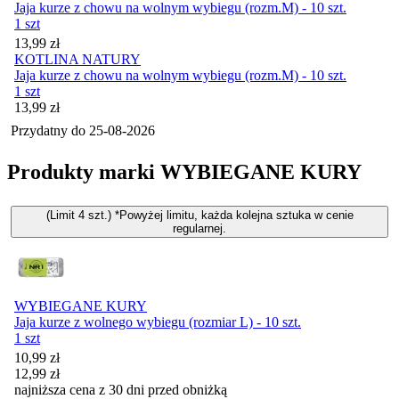
Jaja kurze z chowu na wolnym wybiegu (rozm.M) - 10 szt.
1 szt
Cena
13,99
zł
KOTLINA NATURY
Jaja kurze z chowu na wolnym wybiegu (rozm.M) - 10 szt.
1 szt
Cena
13,99
zł
Przydatny do
25-08-2026
Produkty marki WYBIEGANE KURY
(Limit 4 szt.) *Powyżej limitu, każda kolejna sztuka w cenie
regularnej.
WYBIEGANE KURY
Jaja kurze z wolnego wybiegu (rozmiar L) - 10 szt.
1 szt
Cena promocyjna
10,99
zł
12,99
zł
najniższa cena z 30 dni przed obniżką