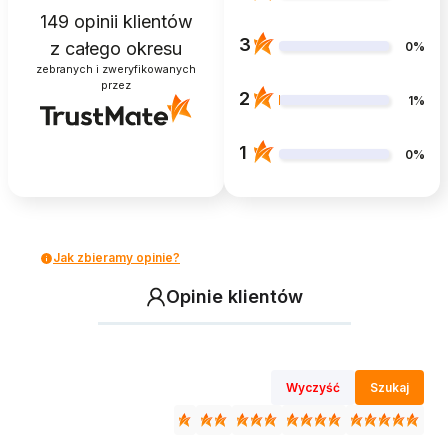
149
opinii klientów
3
z całego okresu
0%
zebranych i zweryfikowanych
przez
2
1%
1
0%
Jak zbieramy opinie?
Opinie klientów
Wyczyść
Szukaj