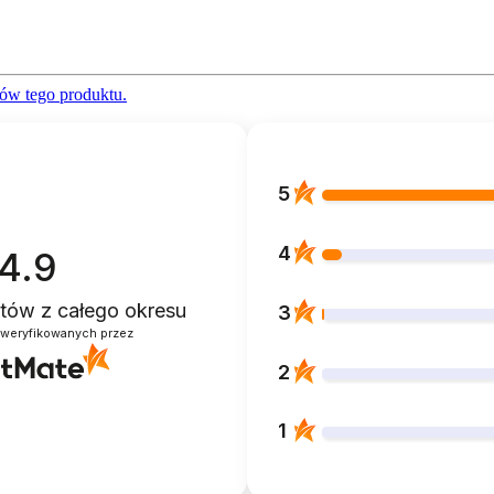
ów tego produktu.
5
4
4.9
entów
z całego okresu
3
zweryfikowanych przez
2
1