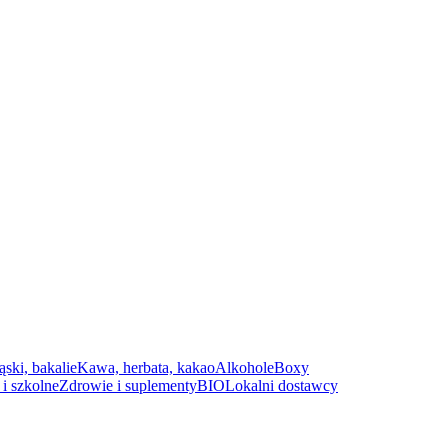
ąski, bakalie
Kawa, herbata, kakao
Alkohole
Boxy
i szkolne
Zdrowie i suplementy
BIO
Lokalni dostawcy