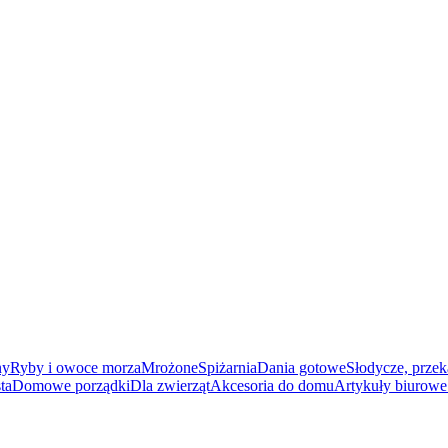
ny
Ryby i owoce morza
Mrożone
Spiżarnia
Dania gotowe
Słodycze, przek
ta
Domowe porządki
Dla zwierząt
Akcesoria do domu
Artykuły biurowe 