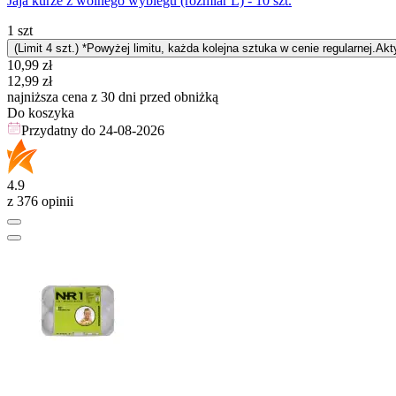
Jaja kurze z wolnego wybiegu (rozmiar L) - 10 szt.
1 szt
(Limit 4 szt.) *Powyżej limitu, każda kolejna sztuka w cenie regularnej.
Akt
Cena promocyjna
10,99
zł
12,99
zł
najniższa cena z 30 dni przed obniżką
Do koszyka
Przydatny do
24-08-2026
4.9
z 376 opinii