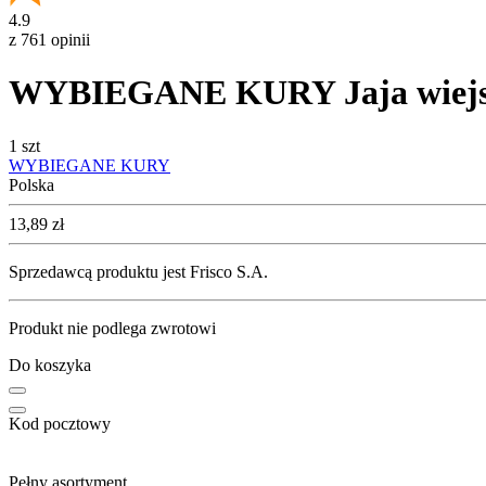
4.9
z 761 opinii
WYBIEGANE KURY Jaja wiejskie 
1 szt
WYBIEGANE KURY
Polska
Cena
13,89
zł
Sprzedawcą produktu jest Frisco S.A.
Produkt nie podlega zwrotowi
Do koszyka
Kod pocztowy
Pełny asortyment