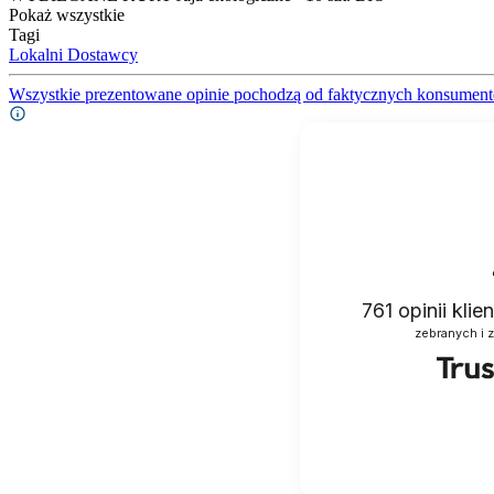
Pokaż wszystkie
Tagi
Lokalni Dostawcy
Wszystkie prezentowane opinie pochodzą od faktycznych konsument
761
opinii kli
zebranych i 