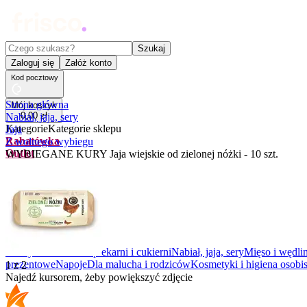
Czego szukasz?
Szukaj
Zaloguj się
Załóż konto
Kod pocztowy
Strona główna
Mój koszyk
0
,
00
zł
Nabiał, jaja, sery
Kategorie
Kategorie sklepu
Jaja
Rabatówka
Z wolnego wybiegu
Outlet
WYBIEGANE KURY Jaja wiejskie od zielonej nóżki - 10 szt.
Promocje
Nowości
Kupony
Dla Biura
Warzywa i owoce
Z piekarni i cukierni
Nabiał, jaja, sery
Mięso i wędli
prezentowe
Napoje
Dla malucha i rodziców
Kosmetyki i higiena osobis
1
z
2
Najedź kursorem, żeby powiększyć zdjęcie