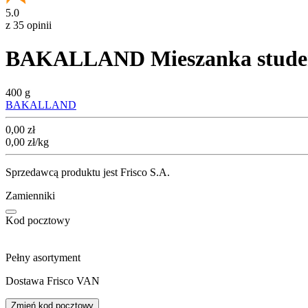
5.0
z 35 opinii
BAKALLAND Mieszanka studen
400 g
BAKALLAND
Cena
0,00
zł
0,00
zł
/kg
Sprzedawcą produktu jest Frisco S.A.
Zamienniki
Kod pocztowy
Pełny asortyment
Dostawa Frisco VAN
Zmień kod pocztowy