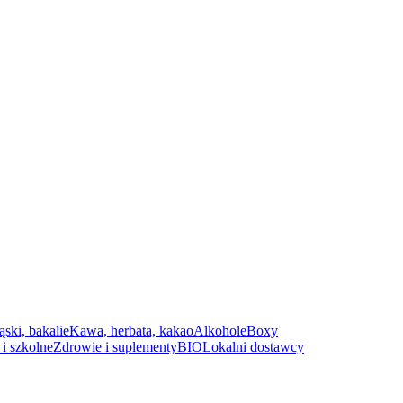
ąski, bakalie
Kawa, herbata, kakao
Alkohole
Boxy
i szkolne
Zdrowie i suplementy
BIO
Lokalni dostawcy