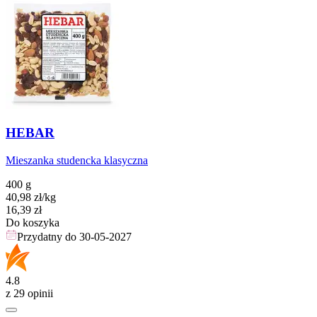
HEBAR
Mieszanka studencka klasyczna
400 g
40,98
zł
/kg
Cena
16,39
zł
Do koszyka
Przydatny do
30-05-2027
4.8
z 29 opinii