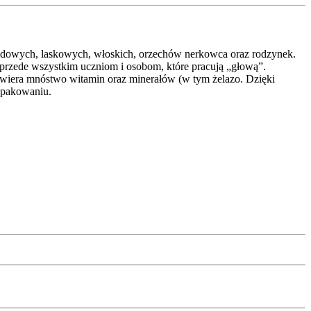
hidowych, laskowych, włoskich, orzechów nerkowca oraz rodzynek.
 przede wszystkim uczniom i osobom, które pracują „głową”.
awiera mnóstwo witamin oraz minerałów (w tym żelazo. Dzięki
opakowaniu.