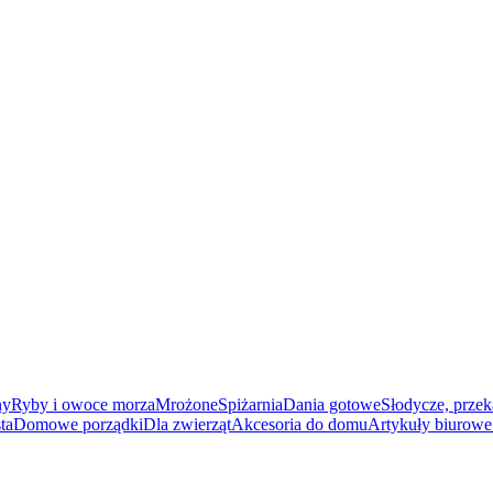
ny
Ryby i owoce morza
Mrożone
Spiżarnia
Dania gotowe
Słodycze, przek
ta
Domowe porządki
Dla zwierząt
Akcesoria do domu
Artykuły biurowe 