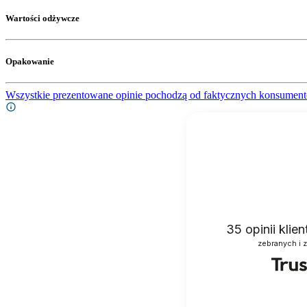
Wartości odżywcze
Opakowanie
Wszystkie prezentowane opinie pochodzą od faktycznych konsument
35
opinii klie
zebranych i 