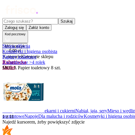
Czego szukasz?
Szukaj
Zaloguj się
Załóż konto
Kod pocztowy
Strona główna
Mój koszyk
0
,
00
zł
Kosmetyki i higiena osobista
Kategorie
Kategorie sklepu
Papiery toaletowe
Rabatówka
3 warstwowe >4 rolek
Outlet
MOLA Papier toaletowy 8 szt.
Promocje
Nowości
Kupony
Dla Biura
Warzywa i owoce
Z piekarni i cukierni
Nabiał, jaja, sery
Mięso i wędli
prezentowe
Napoje
Dla malucha i rodziców
Kosmetyki i higiena osobis
1
z
11
Najedź kursorem, żeby powiększyć zdjęcie