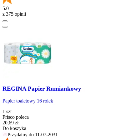
5.0
z 375 opinii
REGINA Papier Rumiankowy
Papier toaletowy 16 rolek
1 szt
Frisco poleca
Cena
20,69
zł
Do koszyka
Przydatny do
11-07-2031