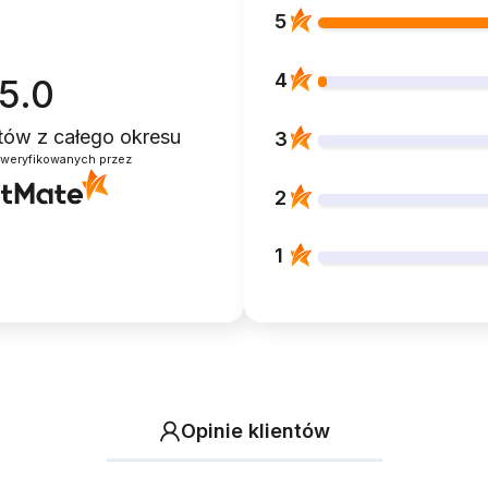
5
4
5.0
ntów
z całego okresu
3
zweryfikowanych przez
2
1
Opinie klientów