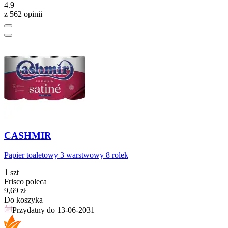
4.9
z 562 opinii
CASHMIR
Papier toaletowy 3 warstwowy 8 rolek
1 szt
Frisco poleca
Cena
9,69
zł
Do koszyka
Przydatny do
13-06-2031