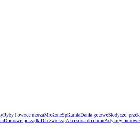
ny
Ryby i owoce morza
Mrożone
Spiżarnia
Dania gotowe
Słodycze, przek
ta
Domowe porządki
Dla zwierząt
Akcesoria do domu
Artykuły biurowe 