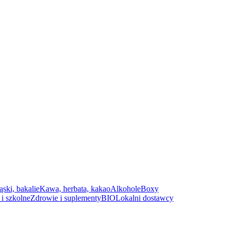
ąski, bakalie
Kawa, herbata, kakao
Alkohole
Boxy
i szkolne
Zdrowie i suplementy
BIO
Lokalni dostawcy