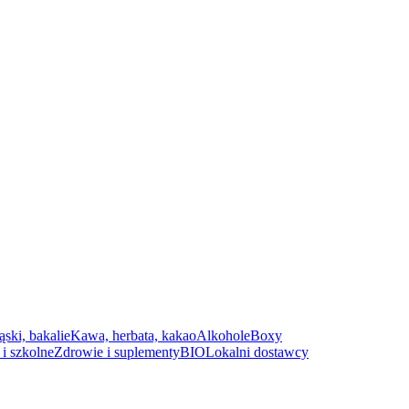
ąski, bakalie
Kawa, herbata, kakao
Alkohole
Boxy
i szkolne
Zdrowie i suplementy
BIO
Lokalni dostawcy