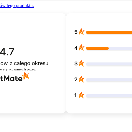
ów tego produktu.
5
4
4.7
ntów
z całego okresu
3
zweryfikowanych przez
2
1