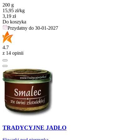
200 g
15,95
zł
/kg
Cena
3,19
zł
Do koszyka
Przydatny do
30-01-2027
4.7
z 14 opinii
TRADYCYJNE JADŁO
Skwarki pod pierzynką