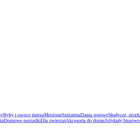
ny
Ryby i owoce morza
Mrożone
Spiżarnia
Dania gotowe
Słodycze, przek
ta
Domowe porządki
Dla zwierząt
Akcesoria do domu
Artykuły biurowe 