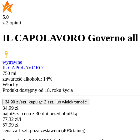
5.0
z 2 opinii
IL CAPOLAVORO Governo all 
wytrawne
IL CAPOLAVORO
750 ml
zawartość alkoholu:
14%
Włochy
Produkt dostępny od 18. roku życia
34,99
zł/szt. kupując
2
szt.
lub wielokrotność
34,99
zł
najniższa cena z 30 dni przed obniżką
77,32
zł
/l
57,99
zł
cena za 1 szt. poza zestawem (40% taniej)