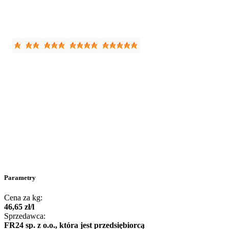
Parametry
Cena za kg:
46
,
65
zł
/
l
Sprzedawca:
FR24 sp. z o.o., która jest przedsiębiorcą