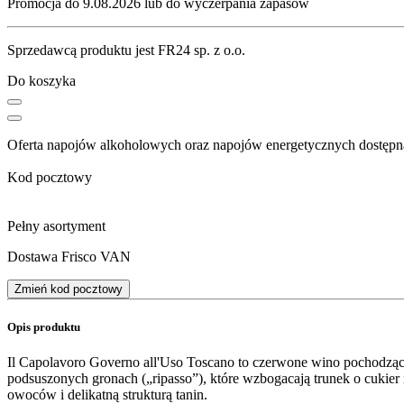
Promocja do 9.08.2026 lub do wyczerpania zapasów
Sprzedawcą produktu jest FR24 sp. z o.o.
Do koszyka
Oferta napojów alkoholowych oraz napojów energetycznych dostępna
Kod pocztowy
Pełny asortyment
Dostawa Frisco VAN
Zmień kod pocztowy
Opis produktu
Il Capolavoro Governo all'Uso Toscano to czerwone wino pochodzące
podsuszonych gronach („ripasso”), które wzbogacają trunek o cukier 
owoców i delikatną strukturą tanin.