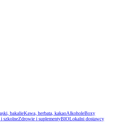
ąski, bakalie
Kawa, herbata, kakao
Alkohole
Boxy
i szkolne
Zdrowie i suplementy
BIO
Lokalni dostawcy