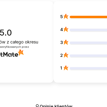
5
4
5.0
ntów
z całego okresu
3
zweryfikowanych przez
2
1
Opinie klientów