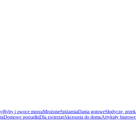
ny
Ryby i owoce morza
Mrożone
Spiżarnia
Dania gotowe
Słodycze, przek
ta
Domowe porządki
Dla zwierząt
Akcesoria do domu
Artykuły biurowe 