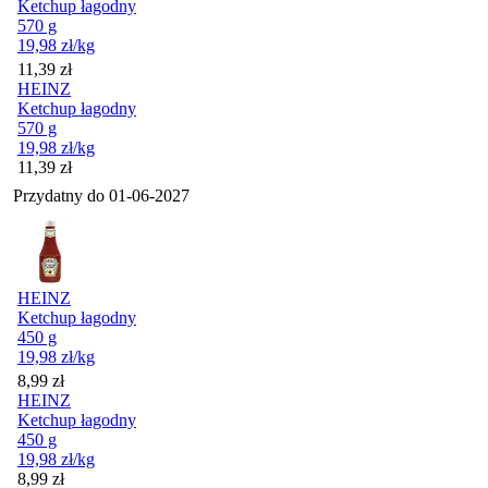
Ketchup łagodny
570 g
19,98
zł
/kg
Cena
11,39
zł
HEINZ
Ketchup łagodny
570 g
19,98
zł
/kg
Cena
11,39
zł
Przydatny do
01-06-2027
HEINZ
Ketchup łagodny
450 g
19,98
zł
/kg
Cena
8,99
zł
HEINZ
Ketchup łagodny
450 g
19,98
zł
/kg
Cena
8,99
zł