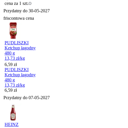
cena za 1 szt.
Przydatny do
30-05-2027
friscontowa cena
PUDLISZKI
Ketchup łagodny
480 g
13,73
zł
/kg
Cena
6,59
zł
PUDLISZKI
Ketchup łagodny
480 g
13,73
zł
/kg
Cena
6,59
zł
Przydatny do
07-05-2027
HEINZ