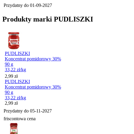
Przydatny do
01-09-2027
Produkty marki PUDLISZKI
PUDLISZKI
Koncentrat pomidorowy 30%
90 g
33,22
zł
/kg
Cena
2,99
zł
PUDLISZKI
Koncentrat pomidorowy 30%
90 g
33,22
zł
/kg
Cena
2,99
zł
Przydatny do
05-11-2027
friscontowa cena