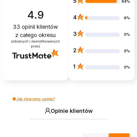
5
94%
4.9
4
6%
33
opinii klientów
3
z całego okresu
0%
zebranych i zweryfikowanych
przez
2
0%
1
0%
Jak zbieramy opinie?
Opinie klientów