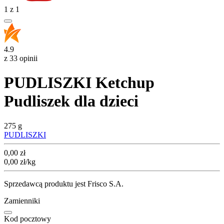
1
z
1
4.9
z 33 opinii
PUDLISZKI Ketchup
Pudliszek dla dzieci
275 g
PUDLISZKI
Cena
0,00
zł
0,00
zł
/kg
Sprzedawcą produktu jest Frisco S.A.
Zamienniki
Kod pocztowy