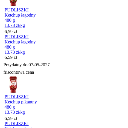
PUDLISZKI
Ketchup łagodny
480 g
13,73
zł
/kg
Cena
6,59
zł
PUDLISZKI
Ketchup łagodny
480 g
13,73
zł
/kg
Cena
6,59
zł
Przydatny do
07-05-2027
friscontowa cena
PUDLISZKI
Ketchup pikantny
480 g
13,73
zł
/kg
Cena
6,59
zł
PUDLISZKI