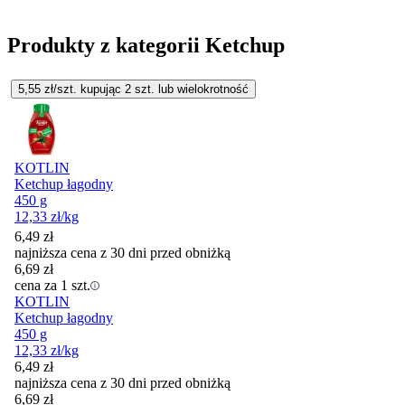
Produkty z kategorii Ketchup
5,55
zł/szt. kupując
2
szt.
lub wielokrotność
KOTLIN
Ketchup łagodny
450 g
12,33
zł
/kg
6,49
zł
najniższa cena z 30 dni przed obniżką
6,69
zł
cena za 1 szt.
KOTLIN
Ketchup łagodny
450 g
12,33
zł
/kg
6,49
zł
najniższa cena z 30 dni przed obniżką
6,69
zł