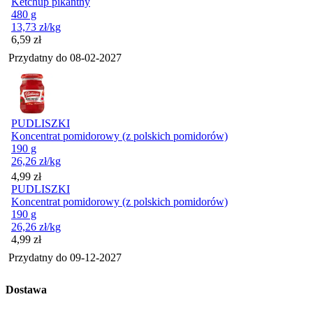
Ketchup pikantny
480 g
13,73
zł
/kg
Cena
6,59
zł
Przydatny do
08-02-2027
PUDLISZKI
Koncentrat pomidorowy (z polskich pomidorów)
190 g
26,26
zł
/kg
Cena
4,99
zł
PUDLISZKI
Koncentrat pomidorowy (z polskich pomidorów)
190 g
26,26
zł
/kg
Cena
4,99
zł
Przydatny do
09-12-2027
Dostawa