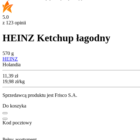
5.0
z 123 opinii
HEINZ Ketchup łagodny
570 g
HEINZ
Holandia
Cena
11,39
zł
19,98
zł
/kg
Sprzedawcą produktu jest Frisco S.A.
Do koszyka
Kod pocztowy
Pełny asortyment