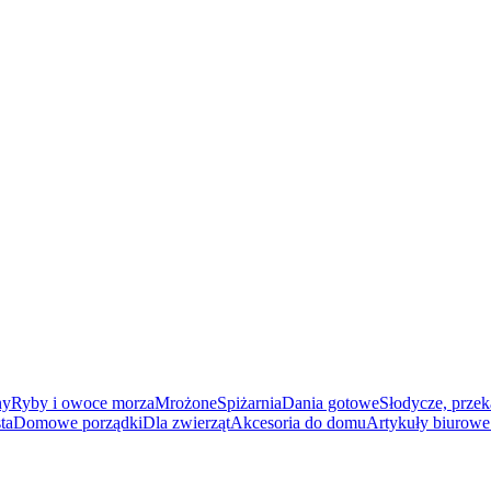
ny
Ryby i owoce morza
Mrożone
Spiżarnia
Dania gotowe
Słodycze, przek
ta
Domowe porządki
Dla zwierząt
Akcesoria do domu
Artykuły biurowe 