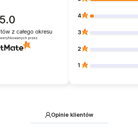
4
5.0
entów
z całego okresu
3
zweryfikowanych przez
2
1
Opinie klientów