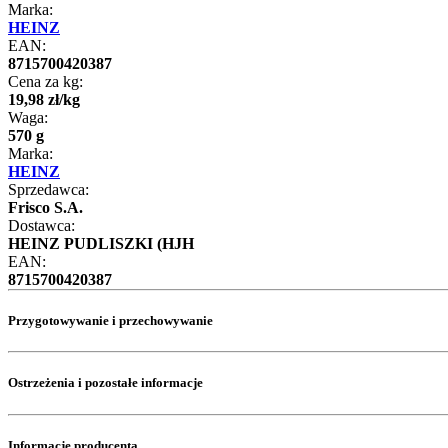
Marka:
HEINZ
EAN:
8715700420387
Cena za kg:
19
,
98
zł
/
kg
Waga:
570 g
Marka:
HEINZ
Sprzedawca:
Frisco S.A.
Dostawca:
HEINZ PUDLISZKI (HJH
EAN:
8715700420387
Przygotowywanie i przechowywanie
Ostrzeżenia i pozostałe informacje
Informacje producenta