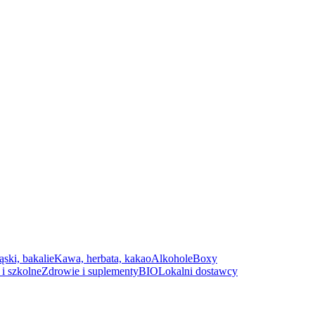
ąski, bakalie
Kawa, herbata, kakao
Alkohole
Boxy
i szkolne
Zdrowie i suplementy
BIO
Lokalni dostawcy