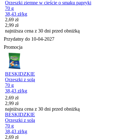
Orzeszki ziemne w cieście o smaku papryki
70 g
38,43
zł
/kg
Cena promocyjna
2,69
zł
2,99
zł
najniższa cena z 30 dni przed obniżką
Przydatny do
10-04-2027
Promocja
BESKIDZKIE
Orzeszki z solą
70 g
38,43
zł
/kg
Cena promocyjna
2,69
zł
2,99
zł
najniższa cena z 30 dni przed obniżką
BESKIDZKIE
Orzeszki z solą
70 g
38,43
zł
/kg
Cena promocyjna
2,69
zł