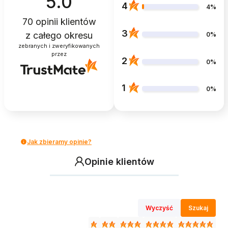
5.0
4
4%
70
opinii klientów
3
z całego okresu
0%
zebranych i zweryfikowanych
przez
2
0%
1
0%
Jak zbieramy opinie?
Opinie klientów
Wyczyść
Szukaj