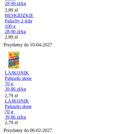
28,90
zł
/kg
Cena
2,89
zł
BESKIDZKIE
Paluchy z solą
100 g
28,90
zł
/kg
Cena
2,89
zł
Przydatny do
10-04-2027
LAJKONIK
Paluszki słone
70 g
39,86
zł
/kg
Cena
2,79
zł
LAJKONIK
Paluszki słone
70 g
39,86
zł
/kg
Cena
2,79
zł
Przydatny do
06-02-2027