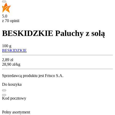
5.0
z 70 opinii
BESKIDZKIE Paluchy z solą
100 g
BESKIDZKIE
Cena
2,89
zł
28,90
zł
/kg
Sprzedawcą produktu jest Frisco S.A.
Do koszyka
Kod pocztowy
Pełny asortyment