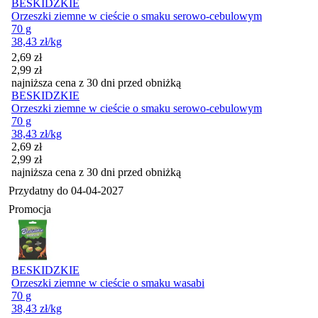
BESKIDZKIE
Orzeszki ziemne w cieście o smaku serowo-cebulowym
70 g
38,43
zł
/kg
Cena promocyjna
2,69
zł
2,99
zł
najniższa cena z 30 dni przed obniżką
BESKIDZKIE
Orzeszki ziemne w cieście o smaku serowo-cebulowym
70 g
38,43
zł
/kg
Cena promocyjna
2,69
zł
2,99
zł
najniższa cena z 30 dni przed obniżką
Przydatny do
04-04-2027
Promocja
BESKIDZKIE
Orzeszki ziemne w cieście o smaku wasabi
70 g
38,43
zł
/kg