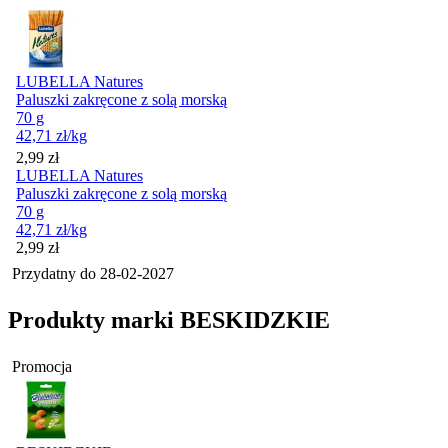
LUBELLA Natures
Paluszki zakręcone z solą morską
70 g
42,71
zł
/kg
Cena
2,99
zł
LUBELLA Natures
Paluszki zakręcone z solą morską
70 g
42,71
zł
/kg
Cena
2,99
zł
Przydatny do
28-02-2027
Produkty marki BESKIDZKIE
Promocja