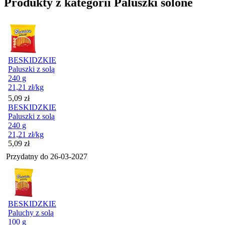
Produkty z kategorii Paluszki solone
BESKIDZKIE
Paluszki z solą
240 g
21,21
zł
/kg
Cena
5,09
zł
BESKIDZKIE
Paluszki z solą
240 g
21,21
zł
/kg
Cena
5,09
zł
Przydatny do
26-03-2027
BESKIDZKIE
Paluchy z solą
100 g