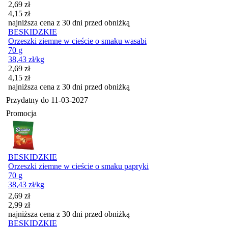
Cena promocyjna
2,69
zł
4,15
zł
najniższa cena z 30 dni przed obniżką
BESKIDZKIE
Orzeszki ziemne w cieście o smaku wasabi
70 g
38,43
zł
/kg
Cena promocyjna
2,69
zł
4,15
zł
najniższa cena z 30 dni przed obniżką
Przydatny do
11-03-2027
Promocja
BESKIDZKIE
Orzeszki ziemne w cieście o smaku papryki
70 g
38,43
zł
/kg
Cena promocyjna
2,69
zł
2,99
zł
najniższa cena z 30 dni przed obniżką
BESKIDZKIE