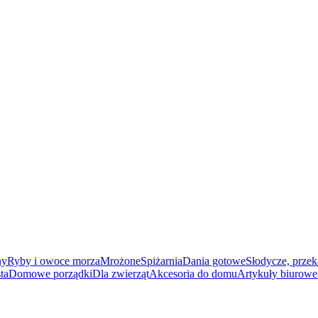
ny
Ryby i owoce morza
Mrożone
Spiżarnia
Dania gotowe
Słodycze, przek
ta
Domowe porządki
Dla zwierząt
Akcesoria do domu
Artykuły biurowe 