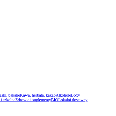
ąski, bakalie
Kawa, herbata, kakao
Alkohole
Boxy
i szkolne
Zdrowie i suplementy
BIO
Lokalni dostawcy