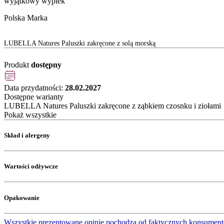
wyjątkowy wypiek
Polska Marka
LUBELLA Natures Paluszki zakręcone z solą morską
Produkt
dostępny
Data przydatności:
28.02.2027
Dostępne warianty
LUBELLA Natures Paluszki zakręcone z ząbkiem czosnku i ziołami
Pokaż wszystkie
Skład i alergeny
Wartości odżywcze
Opakowanie
Wszystkie prezentowane opinie pochodzą od faktycznych konsument