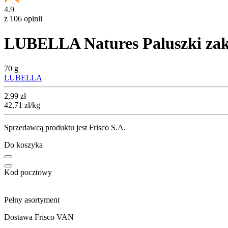
4.9
z 106 opinii
LUBELLA Natures Paluszki zakr
70 g
LUBELLA
Cena
2,99
zł
42,71
zł
/kg
Sprzedawcą produktu jest Frisco S.A.
Do koszyka
Kod pocztowy
Pełny asortyment
Dostawa Frisco VAN