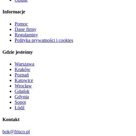
Informacje
Pomoc
Dane firmy
Regulaminy
Polityka prywatności i cookies
Gdzie jesteśmy
Warszawa
Kraków
Poznań
Katowice
Wrocław
Gdańsk
Gdynia
Sopot
Łódź
Kontakt
bok@frisco.pl