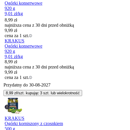
Ogórki konserwowe
920 g
9,01
zł
/kg
8,99
zł
najniższa cena z 30 dni przed obniżką
9,99
zł
cena za 1 szt.
KRAKUS
Ogórki konserwowe
920 g
9,01
zł
/kg
8,99
zł
najniższa cena z 30 dni przed obniżką
9,99
zł
cena za 1 szt.
Przydatny do
30-08-2027
8,99
zł/szt. kupując
3
szt.
lub wielokrotność
KRAKUS
Ogórki korniszony z czosnkiem
500 g