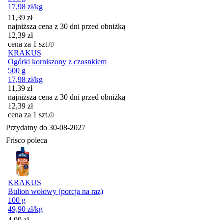
17,98
zł
/kg
11,39
zł
najniższa cena z 30 dni przed obniżką
12,39
zł
cena za 1 szt.
KRAKUS
Ogórki korniszony z czosnkiem
500 g
17,98
zł
/kg
11,39
zł
najniższa cena z 30 dni przed obniżką
12,39
zł
cena za 1 szt.
Przydatny do
30-08-2027
Frisco poleca
KRAKUS
Bulion wołowy (porcja na raz)
100 g
49,90
zł
/kg
Cena
4,99
zł