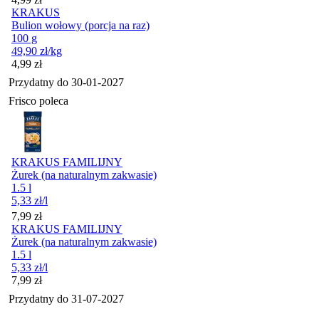
KRAKUS
Bulion wołowy (porcja na raz)
100 g
49,90
zł
/kg
Cena
4,99
zł
Przydatny do
30-01-2027
Frisco poleca
KRAKUS FAMILIJNY
Żurek (na naturalnym zakwasie)
1.5 l
5,33
zł
/l
Cena
7,99
zł
KRAKUS FAMILIJNY
Żurek (na naturalnym zakwasie)
1.5 l
5,33
zł
/l
Cena
7,99
zł
Przydatny do
31-07-2027