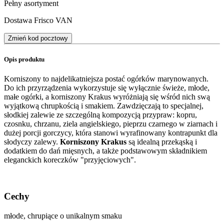
Pełny asortyment
Dostawa Frisco VAN
Zmień kod pocztowy
Opis produktu
Korniszony to najdelikatniejsza postać ogórków marynowanych.
Do ich przyrządzenia wykorzystuje się wyłącznie świeże, młode,
małe ogórki, a korniszony Krakus wyróżniają się wśród nich swą
wyjątkową chrupkością i smakiem. Zawdzięczają to specjalnej,
słodkiej zalewie ze szczególną kompozycją przypraw: kopru,
czosnku, chrzanu, ziela angielskiego, pieprzu czarnego w ziarnach i
dużej porcji gorczycy, która stanowi wyrafinowany kontrapunkt dla
słodyczy zalewy.
Korniszony Krakus
są idealną przekąską i
dodatkiem do dań mięsnych, a także podstawowym składnikiem
eleganckich koreczków "przyjęciowych".
Cechy
młode, chrupiące o unikalnym smaku