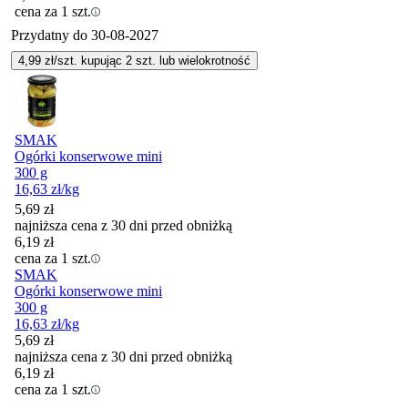
cena za 1 szt.
Przydatny do
30-08-2027
4,99
zł/szt. kupując
2
szt.
lub wielokrotność
SMAK
Ogórki konserwowe mini
300 g
16,63
zł
/kg
5,69
zł
najniższa cena z 30 dni przed obniżką
6,19
zł
cena za 1 szt.
SMAK
Ogórki konserwowe mini
300 g
16,63
zł
/kg
5,69
zł
najniższa cena z 30 dni przed obniżką
6,19
zł
cena za 1 szt.