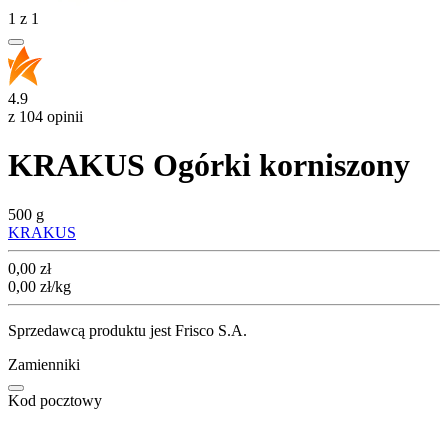
1
z
1
4.9
z 104 opinii
KRAKUS Ogórki korniszony
500 g
KRAKUS
Cena
0,00
zł
0,00
zł
/kg
Sprzedawcą produktu jest Frisco S.A.
Zamienniki
Kod pocztowy