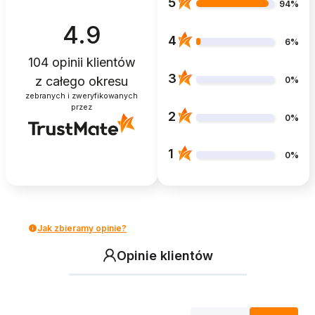
5
94%
4.9
4
6%
104
opinii klientów
3
z całego okresu
0%
zebranych i zweryfikowanych
przez
2
0%
1
0%
Jak zbieramy opinie?
Opinie klientów