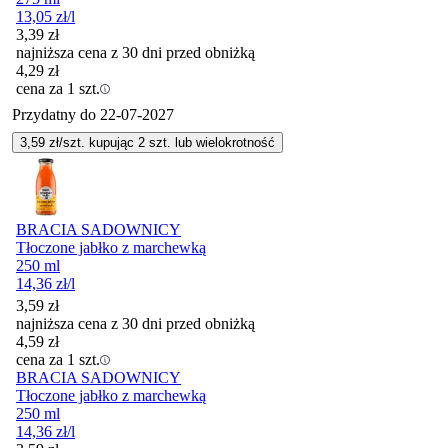
13,05
zł
/l
3,39
zł
najniższa cena z 30 dni przed obniżką
4,29
zł
cena za 1 szt.
Przydatny do
22-07-2027
3,59
zł/szt. kupując
2
szt.
lub wielokrotność
BRACIA SADOWNICY
Tłoczone jabłko z marchewką
250 ml
14,36
zł
/l
3,59
zł
najniższa cena z 30 dni przed obniżką
4,59
zł
cena za 1 szt.
BRACIA SADOWNICY
Tłoczone jabłko z marchewką
250 ml
14,36
zł
/l