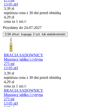
13,05
zł
/l
3,39
zł
najniższa cena z 30 dni przed obniżką
4,29
zł
cena za 1 szt.
Przydatny do
24-07-2027
3,59
zł/szt. kupując
2
szt.
lub wielokrotność
BRACIA SADOWNICY
Musujące jabłko i cytryna
275 ml
13,05
zł
/l
3,39
zł
najniższa cena z 30 dni przed obniżką
4,29
zł
cena za 1 szt.
BRACIA SADOWNICY
Musujące jabłko i cytryna
275 ml
13,05
zł
/l