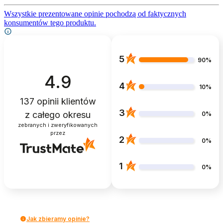
Wszystkie prezentowane opinie pochodzą od faktycznych
konsumentów tego produktu.
5
90%
4.9
4
10%
137
opinii klientów
3
z całego okresu
0%
zebranych i zweryfikowanych
przez
2
0%
1
0%
Jak zbieramy opinie?