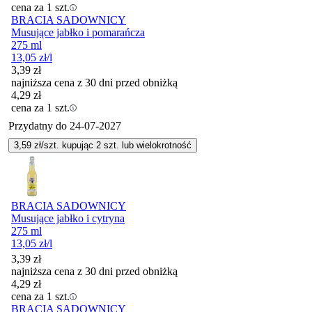
cena za 1 szt.
BRACIA SADOWNICY
Musujące jabłko i pomarańcza
275 ml
13,05
zł
/l
3,39
zł
najniższa cena z 30 dni przed obniżką
4,29
zł
cena za 1 szt.
Przydatny do
24-07-2027
3,59
zł/szt. kupując
2
szt.
lub wielokrotność
BRACIA SADOWNICY
Musujące jabłko i cytryna
275 ml
13,05
zł
/l
3,39
zł
najniższa cena z 30 dni przed obniżką
4,29
zł
cena za 1 szt.
BRACIA SADOWNICY