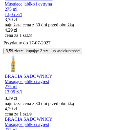
Musujące jabłko i cytryna
275 ml
13,05
zł
/l
3,39
zł
najniższa cena z 30 dni przed obniżką
4,29
zł
cena za 1 szt.
Przydatny do
17-07-2027
3,59
zł/szt. kupując
2
szt.
lub wielokrotność
BRACIA SADOWNICY
Musujące jabłko i agrest
275 ml
13,05
zł
/l
3,39
zł
najniższa cena z 30 dni przed obniżką
4,29
zł
cena za 1 szt.
BRACIA SADOWNICY
Musujące jabłko i agrest
275 ml