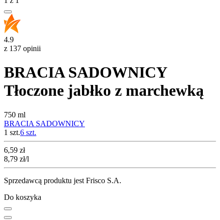
1
z
1
4.9
z 137 opinii
BRACIA SADOWNICY
Tłoczone jabłko z marchewką
750 ml
BRACIA SADOWNICY
1 szt.
6
szt.
Cena
6,59
zł
8,79
zł
/l
Sprzedawcą produktu jest Frisco S.A.
Do koszyka