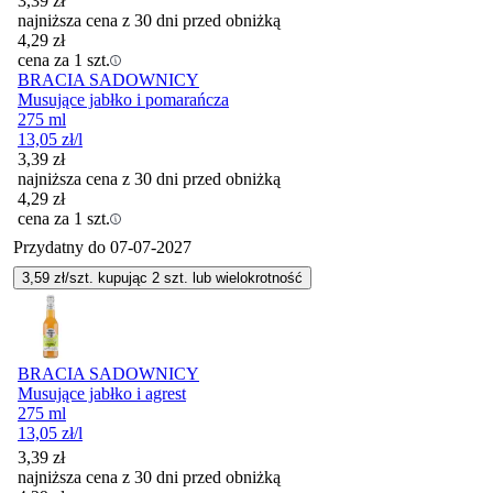
3,39
zł
najniższa cena z 30 dni przed obniżką
4,29
zł
cena za 1 szt.
BRACIA SADOWNICY
Musujące jabłko i pomarańcza
275 ml
13,05
zł
/l
3,39
zł
najniższa cena z 30 dni przed obniżką
4,29
zł
cena za 1 szt.
Przydatny do
07-07-2027
3,59
zł/szt. kupując
2
szt.
lub wielokrotność
BRACIA SADOWNICY
Musujące jabłko i agrest
275 ml
13,05
zł
/l
3,39
zł
najniższa cena z 30 dni przed obniżką