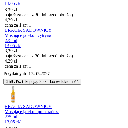
13,05
zł
/l
3,39
zł
najniższa cena z 30 dni przed obniżką
4,29
zł
cena za 1 szt.
BRACIA SADOWNICY
Musujące jabłko i cytryna
275 ml
13,05
zł
/l
3,39
zł
najniższa cena z 30 dni przed obniżką
4,29
zł
cena za 1 szt.
Przydatny do
17-07-2027
3,59
zł/szt. kupując
2
szt.
lub wielokrotność
BRACIA SADOWNICY
Musujące jabłko i pomarańcza
275 ml
13,05
zł
/l