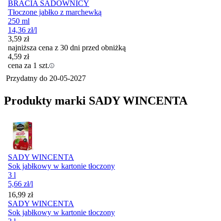
BRACIA SADOWNICY
Tłoczone jabłko z marchewką
250 ml
14,36
zł
/l
3,59
zł
najniższa cena z 30 dni przed obniżką
4,59
zł
cena za 1 szt.
Przydatny do
20-05-2027
Produkty marki SADY WINCENTA
SADY WINCENTA
Sok jabłkowy w kartonie tłoczony
3 l
5,66
zł
/l
Cena
16,99
zł
SADY WINCENTA
Sok jabłkowy w kartonie tłoczony