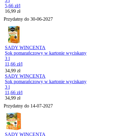
3 l
5,66
zł
/l
Cena
16,99
zł
Przydatny do
30-06-2027
SADY WINCENTA
Sok pomarańczowy w kartonie wyciskany
3 l
11,66
zł
/l
Cena
34,99
zł
SADY WINCENTA
Sok pomarańczowy w kartonie wyciskany
3 l
11,66
zł
/l
Cena
34,99
zł
Przydatny do
14-07-2027
SADY WINCENTA