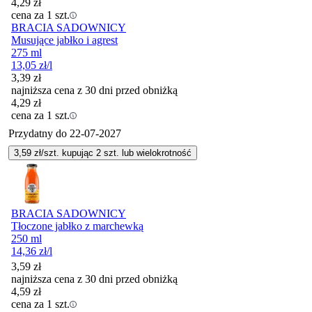
4,29
zł
cena za 1 szt.
BRACIA SADOWNICY
Musujące jabłko i agrest
275 ml
13,05
zł
/l
3,39
zł
najniższa cena z 30 dni przed obniżką
4,29
zł
cena za 1 szt.
Przydatny do
22-07-2027
3,59
zł/szt. kupując
2
szt.
lub wielokrotność
BRACIA SADOWNICY
Tłoczone jabłko z marchewką
250 ml
14,36
zł
/l
3,59
zł
najniższa cena z 30 dni przed obniżką
4,59
zł
cena za 1 szt.