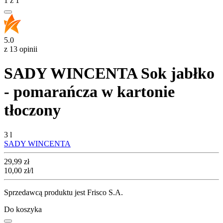
1
z
1
5.0
z 13 opinii
SADY WINCENTA Sok jabłko
- pomarańcza w kartonie
tłoczony
3 l
SADY WINCENTA
Cena
29,99
zł
10,00
zł
/l
Sprzedawcą produktu jest Frisco S.A.
Do koszyka