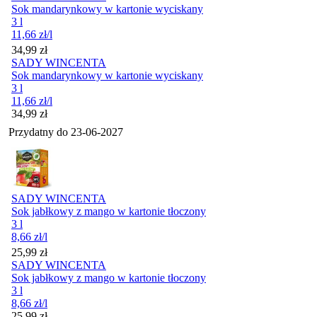
Sok mandarynkowy w kartonie wyciskany
3 l
11,66
zł
/l
Cena
34,99
zł
SADY WINCENTA
Sok mandarynkowy w kartonie wyciskany
3 l
11,66
zł
/l
Cena
34,99
zł
Przydatny do
23-06-2027
SADY WINCENTA
Sok jabłkowy z mango w kartonie tłoczony
3 l
8,66
zł
/l
Cena
25,99
zł
SADY WINCENTA
Sok jabłkowy z mango w kartonie tłoczony
3 l
8,66
zł
/l
Cena
25,99
zł