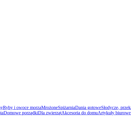
ny
Ryby i owoce morza
Mrożone
Spiżarnia
Dania gotowe
Słodycze, przek
ta
Domowe porządki
Dla zwierząt
Akcesoria do domu
Artykuły biurowe 