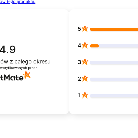
ów tego produktu.
5
4
4.9
ntów
z całego okresu
3
zweryfikowanych przez
2
1