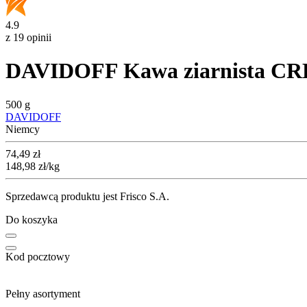
4.9
z 19 opinii
DAVIDOFF Kawa ziarnista 
500 g
DAVIDOFF
Niemcy
Cena
74,49
zł
148,98
zł
/kg
Sprzedawcą produktu jest Frisco S.A.
Do koszyka
Kod pocztowy
Pełny asortyment