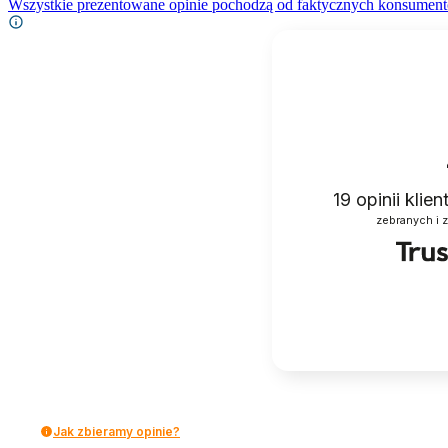
Wszystkie prezentowane opinie pochodzą od faktycznych konsument
19
opinii klie
zebranych i 
Jak zbieramy opinie?