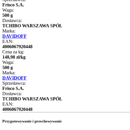
Frisco S.A.
Waga:
500 g
Dostawca:
TCHIBO WARSZAWA SPÓŁ
Marka:
DAVIDOFF
EAN:
4006067920448
Cena za kg:
148
,
98
zł
/
kg
Waga:
500 g
Marka:
DAVIDOFF
Sprzedawca:
Frisco S.A.
Dostawca:
TCHIBO WARSZAWA SPÓŁ
EAN:
4006067920448
Przygotowywanie i przechowywanie