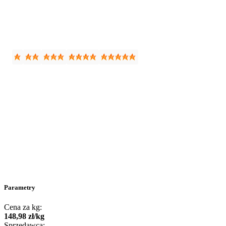
Parametry
Cena za kg:
148
,
98
zł
/
kg
Sprzedawca: