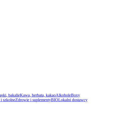
ąski, bakalie
Kawa, herbata, kakao
Alkohole
Boxy
i szkolne
Zdrowie i suplementy
BIO
Lokalni dostawcy