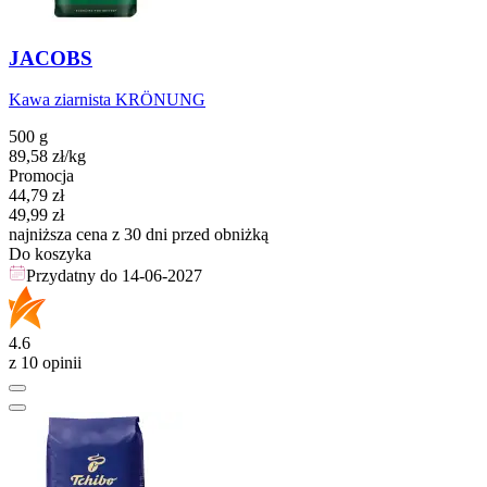
JACOBS
Kawa ziarnista KRÖNUNG
500 g
89,58
zł
/kg
Promocja
Cena promocyjna
44,79
zł
49,99
zł
najniższa cena z 30 dni przed obniżką
Do koszyka
Przydatny do
14-06-2027
4.6
z 10 opinii