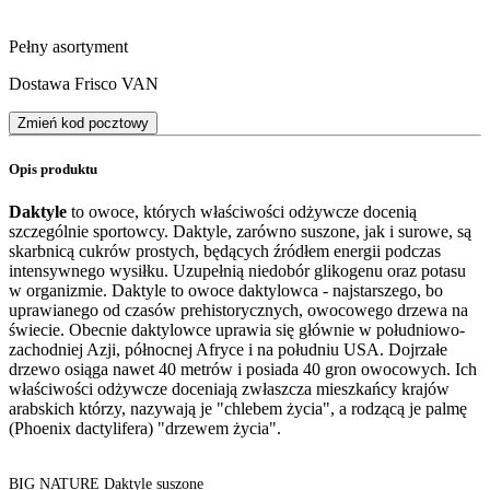
Pełny asortyment
Dostawa Frisco VAN
Zmień kod pocztowy
Opis produktu
Daktyle
to owoce, których właściwości odżywcze docenią
szczególnie sportowcy. Daktyle, zarówno suszone, jak i surowe, są
skarbnicą cukrów prostych, będących źródłem energii podczas
intensywnego wysiłku. Uzupełnią niedobór glikogenu oraz potasu
w organizmie. Daktyle to owoce daktylowca - najstarszego, bo
uprawianego od czasów prehistorycznych, owocowego drzewa na
świecie. Obecnie daktylowce uprawia się głównie w południowo-
zachodniej Azji, północnej Afryce i na południu USA. Dojrzałe
drzewo osiąga nawet 40 metrów i posiada 40 gron owocowych. Ich
właściwości odżywcze doceniają zwłaszcza mieszkańcy krajów
arabskich którzy, nazywają je "chlebem życia", a rodzącą je palmę
(Phoenix dactylifera) "drzewem życia".
BIG NATURE Daktyle suszone