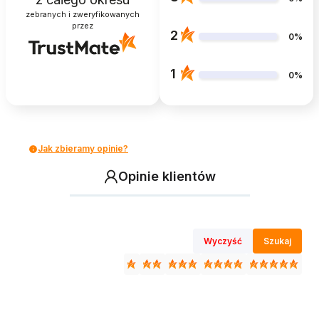
zebranych i zweryfikowanych
przez
2
0%
1
0%
Jak zbieramy opinie?
Opinie klientów
Wyczyść
Szukaj