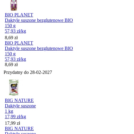
BIO PLANET
Daktyle suszone bezglutenowe BIO
150 g
57,93
zł
/kg
Cena
8,69
zł
BIO PLANET
Daktyle suszone bezglutenowe BIO
150 g
57,93
zł
/kg
Cena
8,69
zł
Przydatny do
28-02-2027
BIG NATURE
Daktyle suszone
1 kg
17,99
zł
/kg
Cena
17,99
zł
BIG NATURE
Daktyle suszone