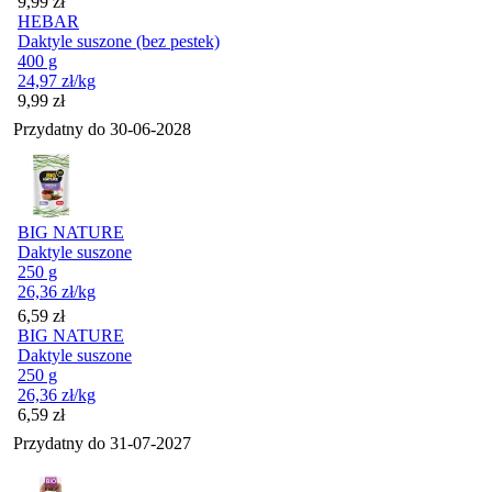
Cena
9,99
zł
HEBAR
Daktyle suszone (bez pestek)
400 g
24,97
zł
/kg
Cena
9,99
zł
Przydatny do
30-06-2028
BIG NATURE
Daktyle suszone
250 g
26,36
zł
/kg
Cena
6,59
zł
BIG NATURE
Daktyle suszone
250 g
26,36
zł
/kg
Cena
6,59
zł
Przydatny do
31-07-2027