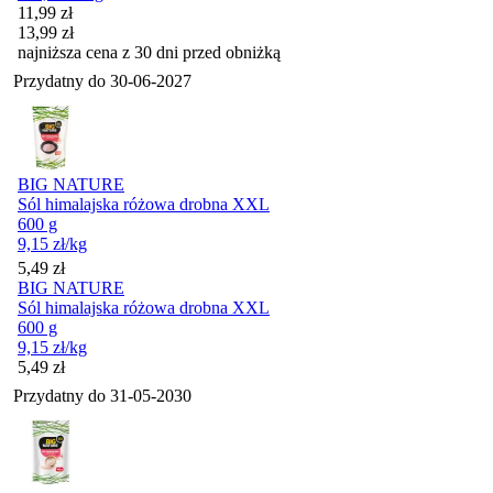
Cena promocyjna
11,99
zł
13,99
zł
najniższa cena z 30 dni przed obniżką
Przydatny do
30-06-2027
BIG NATURE
Sól himalajska różowa drobna XXL
600 g
9,15
zł
/kg
Cena
5,49
zł
BIG NATURE
Sól himalajska różowa drobna XXL
600 g
9,15
zł
/kg
Cena
5,49
zł
Przydatny do
31-05-2030