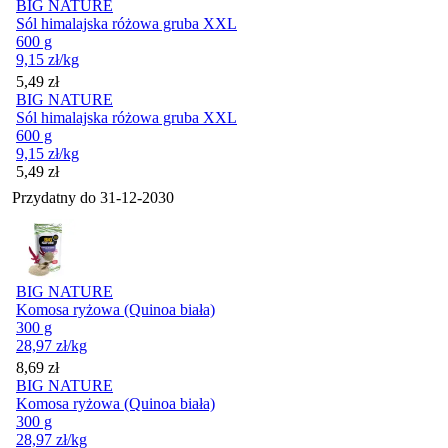
BIG NATURE
Sól himalajska różowa gruba XXL
600 g
9,15
zł
/kg
Cena
5,49
zł
BIG NATURE
Sól himalajska różowa gruba XXL
600 g
9,15
zł
/kg
Cena
5,49
zł
Przydatny do
31-12-2030
BIG NATURE
Komosa ryżowa (Quinoa biała)
300 g
28,97
zł
/kg
Cena
8,69
zł
BIG NATURE
Komosa ryżowa (Quinoa biała)
300 g
28,97
zł
/kg