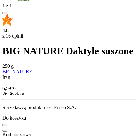
1
z
1
4.8
z 16 opinii
BIG NATURE Daktyle suszone
250 g
BIG NATURE
Iran
Cena
6,59
zł
26,36
zł
/kg
Sprzedawcą produktu jest Frisco S.A.
Do koszyka
Kod pocztowy