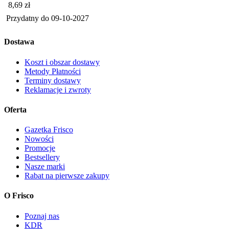
Cena
8,69
zł
Przydatny do
09-10-2027
Dostawa
Koszt i obszar dostawy
Metody Płatności
Terminy dostawy
Reklamacje i zwroty
Oferta
Gazetka Frisco
Nowości
Promocje
Bestsellery
Nasze marki
Rabat na pierwsze zakupy
O Frisco
Poznaj nas
KDR