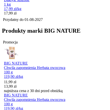
1 kg
17,99
zł
/kg
Cena
17,99
zł
Przydatny do
01-08-2027
Produkty marki BIG NATURE
Promocja
BIG NATURE
Chwila zapomnienia Herbata owocowa
100 g
119,90
zł
/kg
Cena promocyjna
11,99
zł
13,99
zł
najniższa cena z 30 dni przed obniżką
BIG NATURE
Chwila zapomnienia Herbata owocowa
100 g
119,90
zł
/kg