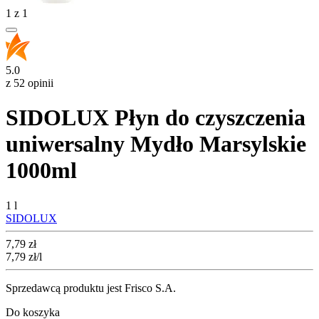
1
z
1
5.0
z 52 opinii
SIDOLUX Płyn do czyszczenia
uniwersalny Mydło Marsylskie
1000ml
1 l
SIDOLUX
Cena
7,79
zł
7,79
zł
/l
Sprzedawcą produktu jest Frisco S.A.
Do koszyka