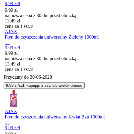
9,99
zł
/l
9,99
zł
najniższa cena z 30 dni przed obniżką
13,49
zł
cena za 1 szt.
AJAX
Płyn do czyszczenia uniwersalny Zielony 1000ml
1 l
9,99
zł
/l
9,99
zł
najniższa cena z 30 dni przed obniżką
13,49
zł
cena za 1 szt.
Przydatny do
30-06-2028
9,99
zł/szt. kupując
2
szt.
lub wielokrotność
AJAX
Płyn do czyszczenia uniwersalny Kwiat Bzu 1000ml
1 l
9,99
zł
/l