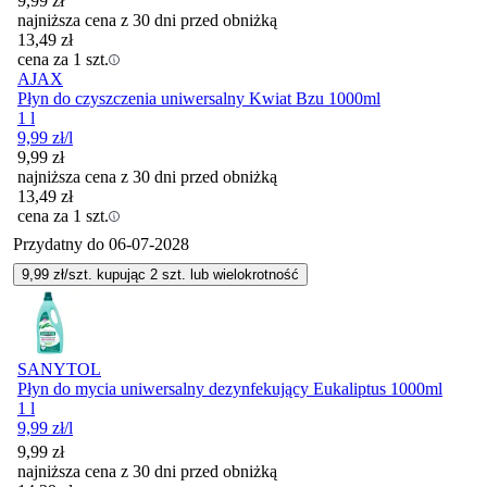
9,99
zł
najniższa cena z 30 dni przed obniżką
13,49
zł
cena za 1 szt.
AJAX
Płyn do czyszczenia uniwersalny Kwiat Bzu 1000ml
1 l
9,99
zł
/l
9,99
zł
najniższa cena z 30 dni przed obniżką
13,49
zł
cena za 1 szt.
Przydatny do
06-07-2028
9,99
zł/szt. kupując
2
szt.
lub wielokrotność
SANYTOL
Płyn do mycia uniwersalny dezynfekujący Eukaliptus 1000ml
1 l
9,99
zł
/l
9,99
zł
najniższa cena z 30 dni przed obniżką