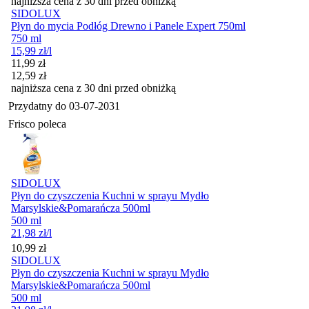
najniższa cena z 30 dni przed obniżką
SIDOLUX
Płyn do mycia Podłóg Drewno i Panele Expert 750ml
750 ml
15,99
zł
/l
Cena promocyjna
11,99
zł
12,59
zł
najniższa cena z 30 dni przed obniżką
Przydatny do
03-07-2031
Frisco poleca
SIDOLUX
Płyn do czyszczenia Kuchni w sprayu Mydło
Marsylskie&Pomarańcza 500ml
500 ml
21,98
zł
/l
Cena
10,99
zł
SIDOLUX
Płyn do czyszczenia Kuchni w sprayu Mydło
Marsylskie&Pomarańcza 500ml
500 ml