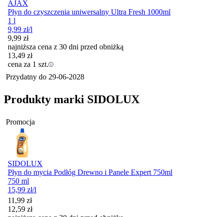
AJAX
Płyn do czyszczenia uniwersalny Ultra Fresh 1000ml
1 l
9,99
zł
/l
9,99
zł
najniższa cena z 30 dni przed obniżką
13,49
zł
cena za 1 szt.
Przydatny do
29-06-2028
Produkty marki SIDOLUX
Promocja
SIDOLUX
Płyn do mycia Podłóg Drewno i Panele Expert 750ml
750 ml
15,99
zł
/l
Cena promocyjna
11,99
zł
12,59
zł