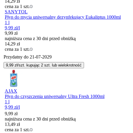
14,29
zł
cena za 1 szt.
SANYTOL
Płyn do mycia uniwersalny dezynfekujący Eukaliptus 1000ml
1 l
9,99
zł
/l
9,99
zł
najniższa cena z 30 dni przed obniżką
14,29
zł
cena za 1 szt.
Przydatny do
21-07-2029
9,99
zł/szt. kupując
2
szt.
lub wielokrotność
AJAX
Płyn do czyszczenia uniwersalny Ultra Fresh 1000ml
1 l
9,99
zł
/l
9,99
zł
najniższa cena z 30 dni przed obniżką
13,49
zł
cena za 1 szt.