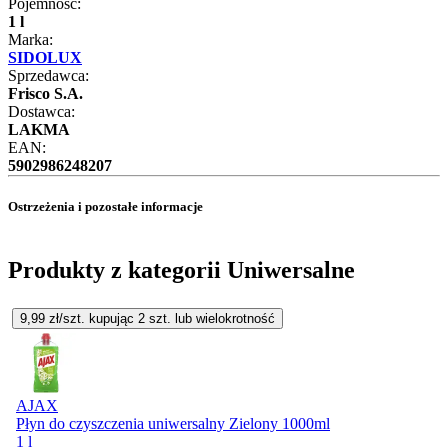
Pojemność:
1 l
Marka:
SIDOLUX
Sprzedawca:
Frisco S.A.
Dostawca:
LAKMA
EAN:
5902986248207
Ostrzeżenia i pozostałe informacje
Produkty z kategorii Uniwersalne
9,99
zł/szt. kupując
2
szt.
lub wielokrotność
AJAX
Płyn do czyszczenia uniwersalny Zielony 1000ml
1 l