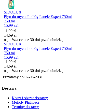
SIDOLUX
Płyn do mycia Podłóg Panele Expert 750ml
750 ml
15,99
zł
/l
Cena promocyjna
11,99
zł
14,69
zł
najniższa cena z 30 dni przed obniżką
SIDOLUX
Płyn do mycia Podłóg Panele Expert 750ml
750 ml
15,99
zł
/l
Cena promocyjna
11,99
zł
14,69
zł
najniższa cena z 30 dni przed obniżką
Przydatny do
07-06-2031
Dostawa
Koszt i obszar dostawy
Metody Płatności
Terminy dostawy