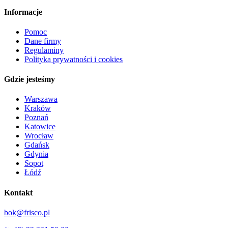
Informacje
Pomoc
Dane firmy
Regulaminy
Polityka prywatności i cookies
Gdzie jesteśmy
Warszawa
Kraków
Poznań
Katowice
Wrocław
Gdańsk
Gdynia
Sopot
Łódź
Kontakt
bok@frisco.pl