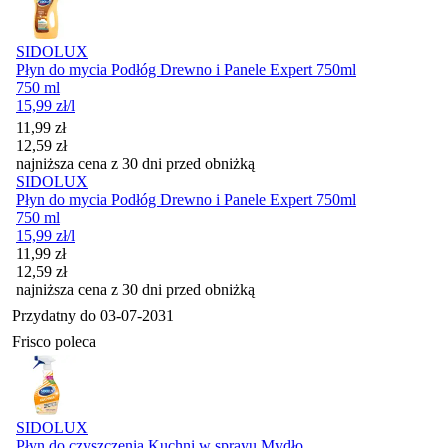
SIDOLUX
Płyn do mycia Podłóg Drewno i Panele Expert 750ml
750 ml
15,99
zł
/l
Cena promocyjna
11,99
zł
12,59
zł
najniższa cena z 30 dni przed obniżką
SIDOLUX
Płyn do mycia Podłóg Drewno i Panele Expert 750ml
750 ml
15,99
zł
/l
Cena promocyjna
11,99
zł
12,59
zł
najniższa cena z 30 dni przed obniżką
Przydatny do
03-07-2031
Frisco poleca
SIDOLUX
Płyn do czyszczenia Kuchni w sprayu Mydło