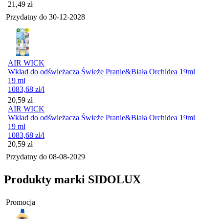
Cena
21,49
zł
Przydatny do
30-12-2028
AIR WICK
Wklad do odświeżacza Świeże Pranie&Biała Orchidea 19ml
19 ml
1083,68
zł
/l
Cena
20,59
zł
AIR WICK
Wklad do odświeżacza Świeże Pranie&Biała Orchidea 19ml
19 ml
1083,68
zł
/l
Cena
20,59
zł
Przydatny do
08-08-2029
Produkty marki SIDOLUX
Promocja