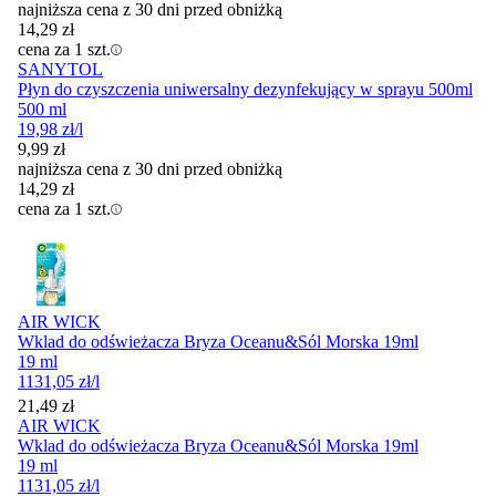
najniższa cena z 30 dni przed obniżką
14,29
zł
cena za 1 szt.
SANYTOL
Płyn do czyszczenia uniwersalny dezynfekujący w sprayu 500ml
500 ml
19,98
zł
/l
9,99
zł
najniższa cena z 30 dni przed obniżką
14,29
zł
cena za 1 szt.
AIR WICK
Wklad do odświeżacza Bryza Oceanu&Sól Morska 19ml
19 ml
1131,05
zł
/l
Cena
21,49
zł
AIR WICK
Wklad do odświeżacza Bryza Oceanu&Sól Morska 19ml
19 ml
1131,05
zł
/l