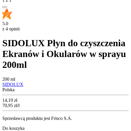
1
z
1
5.0
z 4 opinii
SIDOLUX Płyn do czyszczenia
Ekranów i Okularów w sprayu
200ml
200 ml
SIDOLUX
Polska
Cena
14,19
zł
70,95
zł
/l
Sprzedawcą produktu jest Frisco S.A.
Do koszyka