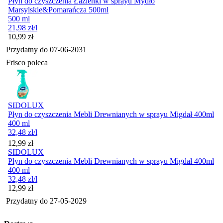
Płyn do czyszczenia Łazienki w sprayu Mydło
Marsylskie&Pomarańcza 500ml
500 ml
21,98
zł
/l
Cena
10,99
zł
Przydatny do
07-06-2031
Frisco poleca
SIDOLUX
Płyn do czyszczenia Mebli Drewnianych w sprayu Migdał 400ml
400 ml
32,48
zł
/l
Cena
12,99
zł
SIDOLUX
Płyn do czyszczenia Mebli Drewnianych w sprayu Migdał 400ml
400 ml
32,48
zł
/l
Cena
12,99
zł
Przydatny do
27-05-2029