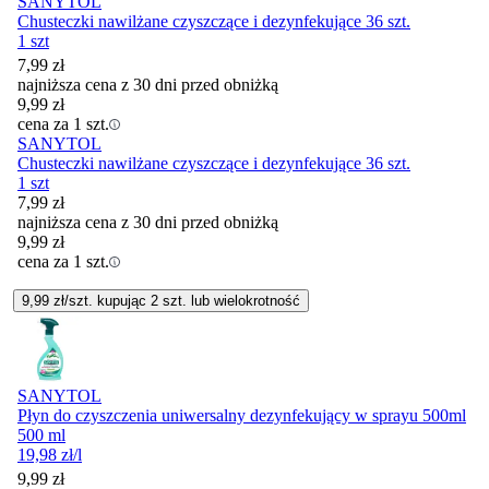
SANYTOL
Chusteczki nawilżane czyszczące i dezynfekujące 36 szt.
1 szt
7,99
zł
najniższa cena z 30 dni przed obniżką
9,99
zł
cena za 1 szt.
SANYTOL
Chusteczki nawilżane czyszczące i dezynfekujące 36 szt.
1 szt
7,99
zł
najniższa cena z 30 dni przed obniżką
9,99
zł
cena za 1 szt.
9,99
zł/szt. kupując
2
szt.
lub wielokrotność
SANYTOL
Płyn do czyszczenia uniwersalny dezynfekujący w sprayu 500ml
500 ml
19,98
zł
/l
9,99
zł