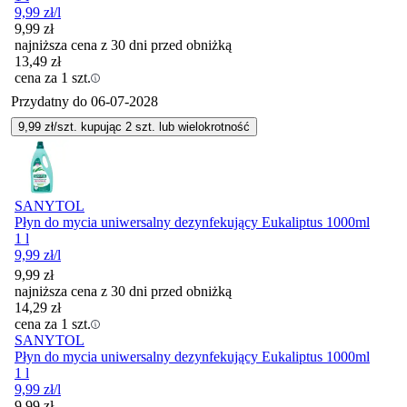
9,99
zł
/l
9,99
zł
najniższa cena z 30 dni przed obniżką
13,49
zł
cena za 1 szt.
Przydatny do
06-07-2028
9,99
zł/szt. kupując
2
szt.
lub wielokrotność
SANYTOL
Płyn do mycia uniwersalny dezynfekujący Eukaliptus 1000ml
1 l
9,99
zł
/l
9,99
zł
najniższa cena z 30 dni przed obniżką
14,29
zł
cena za 1 szt.
SANYTOL
Płyn do mycia uniwersalny dezynfekujący Eukaliptus 1000ml
1 l
9,99
zł
/l
9,99
zł