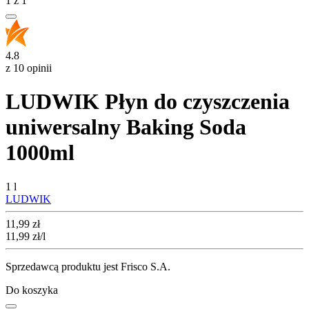
1
z
1
4.8
z 10 opinii
LUDWIK Płyn do czyszczenia
uniwersalny Baking Soda
1000ml
1 l
LUDWIK
Cena
11,99
zł
11,99
zł
/l
Sprzedawcą produktu jest Frisco S.A.
Do koszyka