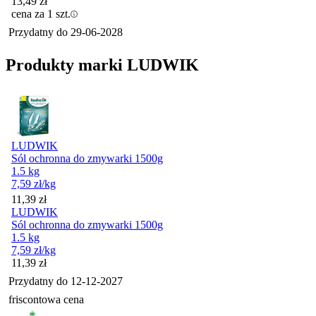
13,49
zł
cena za 1 szt.
Przydatny do
29-06-2028
Produkty marki LUDWIK
LUDWIK
Sól ochronna do zmywarki 1500g
1.5 kg
7,59
zł
/kg
Cena
11,39
zł
LUDWIK
Sól ochronna do zmywarki 1500g
1.5 kg
7,59
zł
/kg
Cena
11,39
zł
Przydatny do
12-12-2027
friscontowa cena