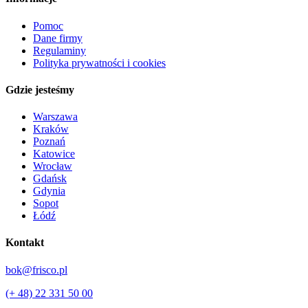
Pomoc
Dane firmy
Regulaminy
Polityka prywatności i cookies
Gdzie jesteśmy
Warszawa
Kraków
Poznań
Katowice
Wrocław
Gdańsk
Gdynia
Sopot
Łódź
Kontakt
bok@frisco.pl
(+ 48) 22 331 50 00