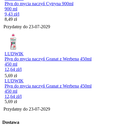
Płyn do mycia naczyń Cytryna 900ml
900 ml
9,43
zł
/l
Cena
8,49
zł
Przydatny do
23-07-2029
LUDWIK
Płyn do mycia naczyń Granat z Werbeną 450ml
450 ml
12,64
zł
/l
Cena
5,69
zł
LUDWIK
Płyn do mycia naczyń Granat z Werbeną 450ml
450 ml
12,64
zł
/l
Cena
5,69
zł
Przydatny do
23-07-2029
Dostawa