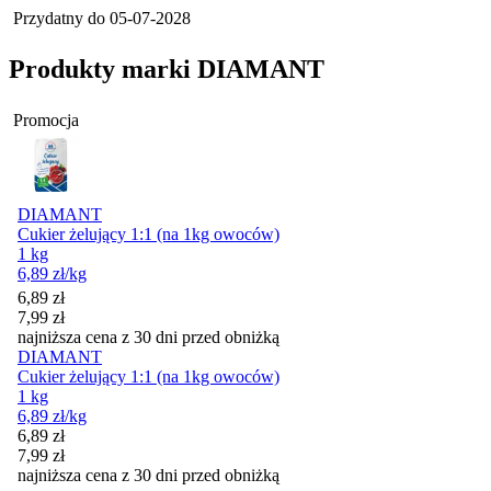
Przydatny do
05-07-2028
Produkty marki DIAMANT
Promocja
DIAMANT
Cukier żelujący 1:1 (na 1kg owoców)
1 kg
6,89
zł
/kg
Cena promocyjna
6,89
zł
7,99
zł
najniższa cena z 30 dni przed obniżką
DIAMANT
Cukier żelujący 1:1 (na 1kg owoców)
1 kg
6,89
zł
/kg
Cena promocyjna
6,89
zł
7,99
zł
najniższa cena z 30 dni przed obniżką