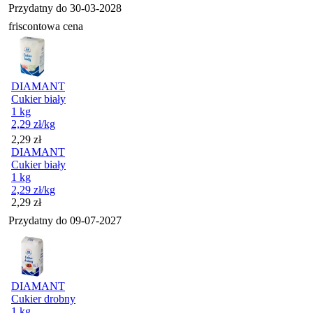
Przydatny do
30-03-2028
friscontowa cena
DIAMANT
Cukier biały
1 kg
2,29
zł
/kg
Cena
2,29
zł
DIAMANT
Cukier biały
1 kg
2,29
zł
/kg
Cena
2,29
zł
Przydatny do
09-07-2027
DIAMANT
Cukier drobny
1 kg