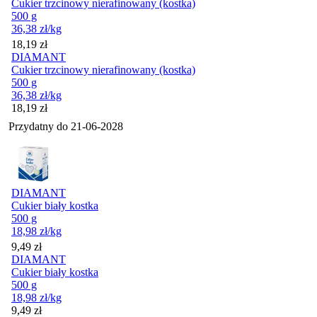
Cukier trzcinowy nierafinowany (kostka)
500 g
36,38
zł
/kg
Cena
18,19
zł
DIAMANT
Cukier trzcinowy nierafinowany (kostka)
500 g
36,38
zł
/kg
Cena
18,19
zł
Przydatny do
21-06-2028
DIAMANT
Cukier biały kostka
500 g
18,98
zł
/kg
Cena
9,49
zł
DIAMANT
Cukier biały kostka
500 g
18,98
zł
/kg
Cena
9,49
zł