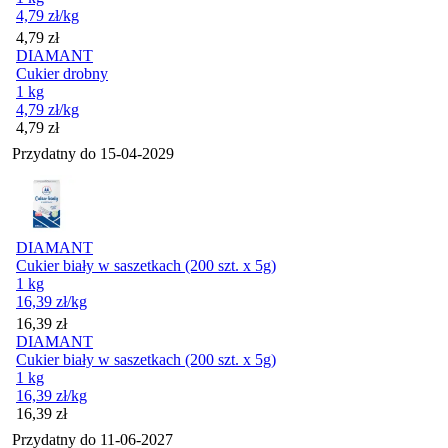
4,79
zł
/kg
Cena
4,79
zł
DIAMANT
Cukier drobny
1 kg
4,79
zł
/kg
Cena
4,79
zł
Przydatny do
15-04-2029
DIAMANT
Cukier biały w saszetkach (200 szt. x 5g)
1 kg
16,39
zł
/kg
Cena
16,39
zł
DIAMANT
Cukier biały w saszetkach (200 szt. x 5g)
1 kg
16,39
zł
/kg
Cena
16,39
zł
Przydatny do
11-06-2027