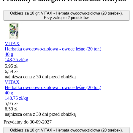
Odbierz za 10 gr: VITAX - Herbata owocowo-ziołowa (20 torebek).
Przy zakupie 2 produktów.
VITAX
Herbatka owocowo-ziołowa - owoce leśne (20 tor.)
40 g
148,75
zł
/kg
Cena promocyjna
5,95
zł
6,59
zł
najniższa cena z 30 dni przed obniżką
VITAX
Herbatka owocowo-ziołowa - owoce leśne (20 tor.)
40 g
148,75
zł
/kg
Cena promocyjna
5,95
zł
6,59
zł
najniższa cena z 30 dni przed obniżką
Przydatny do
30-09-2027
Odbierz za 10 gr: VITAX - Herbata owocowo-ziołowa (20 torebek).