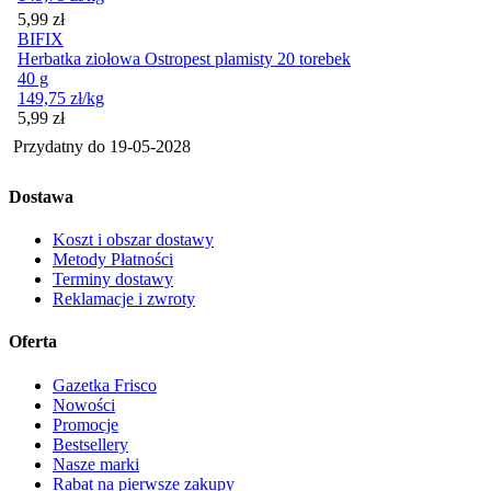
Cena
5,99
zł
BIFIX
Herbatka ziołowa Ostropest plamisty 20 torebek
40 g
149,75
zł
/kg
Cena
5,99
zł
Przydatny do
19-05-2028
Dostawa
Koszt i obszar dostawy
Metody Płatności
Terminy dostawy
Reklamacje i zwroty
Oferta
Gazetka Frisco
Nowości
Promocje
Bestsellery
Nasze marki
Rabat na pierwsze zakupy