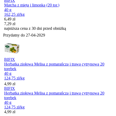
BIFIX
Matcha z miętą i limonką (20 tor.)
40 g
162,25
zł
/kg
Cena promocyjna
6,49
zł
7,29
zł
najniższa cena z 30 dni przed obniżką
Przydatny do
27-04-2029
BIFIX
Herbatka ziołowa Melisa z pomarańczą i trawą cytrynową 20
torebek
40 g
124,75
zł
/kg
Cena
4,99
zł
BIFIX
Herbatka ziołowa Melisa z pomarańczą i trawą cytrynową 20
torebek
40 g
124,75
zł
/kg
Cena
4,99
zł