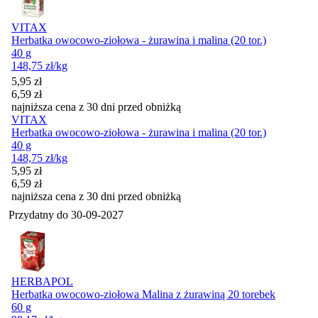
VITAX
Herbatka owocowo-ziołowa - żurawina i malina (20 tor.)
40 g
148,75
zł
/kg
Cena promocyjna
5,95
zł
6,59
zł
najniższa cena z 30 dni przed obniżką
VITAX
Herbatka owocowo-ziołowa - żurawina i malina (20 tor.)
40 g
148,75
zł
/kg
Cena promocyjna
5,95
zł
6,59
zł
najniższa cena z 30 dni przed obniżką
Przydatny do
30-09-2027
HERBAPOL
Herbatka owocowo-ziołowa Malina z żurawiną 20 torebek
60 g