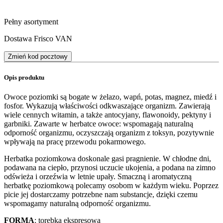
Pełny asortyment
Dostawa Frisco VAN
Zmień kod pocztowy
Opis produktu
Owoce poziomki są bogate w żelazo, wapń, potas, magnez, miedź i
fosfor. Wykazują właściwości odkwaszające organizm. Zawierają
wiele cennych witamin, a także antocyjany, flawonoidy, pektyny i
garbniki. Zawarte w herbatce owoce: wspomagają naturalną
odporność organizmu, oczyszczają organizm z toksyn, pozytywnie
wpływają na pracę przewodu pokarmowego.
Herbatka poziomkowa doskonale gasi pragnienie. W chłodne dni,
podawana na ciepło, przynosi uczucie ukojenia, a podana na zimno
odświeża i orzeźwia w letnie upały. Smaczną i aromatyczną
herbatkę poziomkową polecamy osobom w każdym wieku. Poprzez
picie jej dostarczamy potrzebne nam substancje, dzięki czemu
wspomagamy naturalną odporność organizmu.
FORMA
: torebka ekspresowa