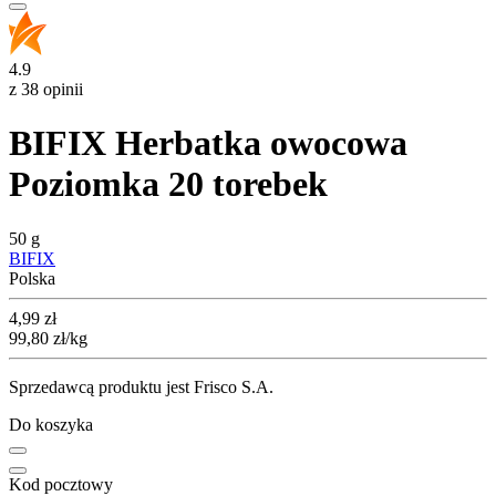
4.9
z 38 opinii
BIFIX Herbatka owocowa
Poziomka 20 torebek
50 g
BIFIX
Polska
Cena
4,99
zł
99,80
zł
/kg
Sprzedawcą produktu jest Frisco S.A.
Do koszyka
Kod pocztowy