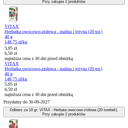
Przy zakupie 2 produktów.
VITAX
Herbatka owocowo-ziołowa - malina i jeżyna (20 tor.)
40 g
148,75
zł
/kg
Cena promocyjna
5,95
zł
6,59
zł
najniższa cena z 30 dni przed obniżką
VITAX
Herbatka owocowo-ziołowa - malina i jeżyna (20 tor.)
40 g
148,75
zł
/kg
Cena promocyjna
5,95
zł
6,59
zł
najniższa cena z 30 dni przed obniżką
Przydatny do
30-09-2027
Odbierz za 10 gr: VITAX - Herbata owocowo-ziołowa (20 torebek).
Przy zakupie 2 produktów.