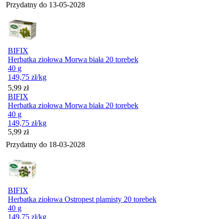
Przydatny do
13-05-2028
BIFIX
Herbatka ziołowa Morwa biała 20 torebek
40 g
149,75
zł
/kg
Cena
5,99
zł
BIFIX
Herbatka ziołowa Morwa biała 20 torebek
40 g
149,75
zł
/kg
Cena
5,99
zł
Przydatny do
18-03-2028
BIFIX
Herbatka ziołowa Ostropest plamisty 20 torebek
40 g
149,75
zł
/kg