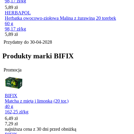
98,17
zł
/kg
Cena
5,89
zł
HERBAPOL
Herbatka owocowo-ziołowa Malina z żurawiną 20 torebek
60 g
98,17
zł
/kg
Cena
5,89
zł
Przydatny do
30-04-2028
Produkty marki BIFIX
Promocja
BIFIX
Matcha z miętą i limonką (20 tor.)
40 g
162,25
zł
/kg
Cena promocyjna
6,49
zł
7,29
zł
najniższa cena z 30 dni przed obniżką