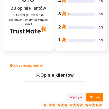
4
0%
38
opinii klientów
3
z całego okresu
3%
zebranych i zweryfikowanych
przez
2
0%
1
0%
Jak zbieramy opinie?
Opinie klientów
Wyczyść
Szukaj