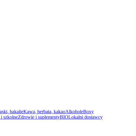
ąski, bakalie
Kawa, herbata, kakao
Alkohole
Boxy
i szkolne
Zdrowie i suplementy
BIO
Lokalni dostawcy