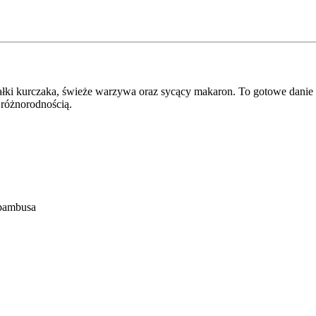
łki kurczaka, świeże warzywa oraz sycący makaron. To gotowe danie ch
 różnorodnością.
 bambusa