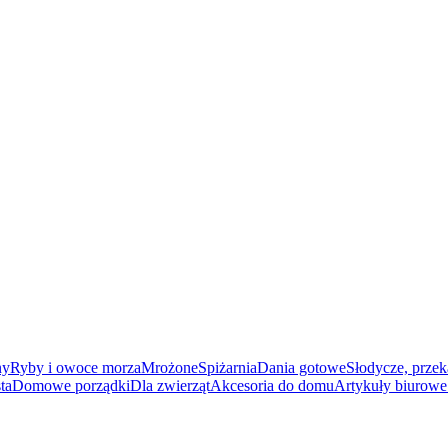
ny
Ryby i owoce morza
Mrożone
Spiżarnia
Dania gotowe
Słodycze, przek
ta
Domowe porządki
Dla zwierząt
Akcesoria do domu
Artykuły biurowe 