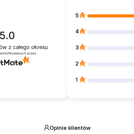
5
4
5.0
ntów
z całego okresu
3
zweryfikowanych przez
2
1
Opinie klientów