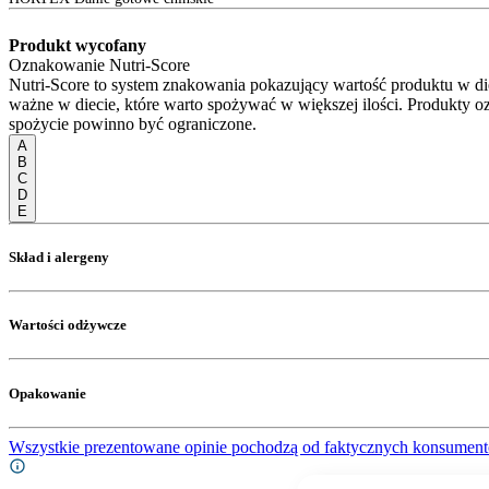
Produkt wycofany
Oznakowanie Nutri-Score
Nutri-Score to system znakowania pokazujący wartość produktu w di
ważne w diecie, które warto spożywać w większej ilości. Produkty o
spożycie powinno być ograniczone.
A
B
C
D
E
Skład i alergeny
Wartości odżywcze
Opakowanie
Wszystkie prezentowane opinie pochodzą od faktycznych konsument