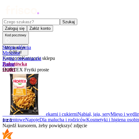
Czego szukasz?
Szukaj
Zaloguj się
Załóż konto
Kod pocztowy
Strona główna
Mój koszyk
0
,
00
zł
Mrożone
Kategorie
Kategorie sklepu
Frytki i ziemniaczki
Rabatówka
Proste
Outlet
HORTEX Frytki proste
Promocje
Nowości
Kupony
Dla Biura
Warzywa i owoce
Z piekarni i cukierni
Nabiał, jaja, sery
Mięso i wędli
prezentowe
Napoje
Dla malucha i rodziców
Kosmetyki i higiena osobis
1
z
1
Najedź kursorem, żeby powiększyć zdjęcie