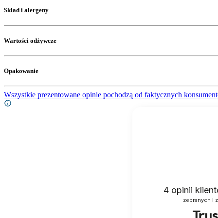
Skład i alergeny
Wartości odżywcze
Opakowanie
Wszystkie prezentowane opinie pochodzą od faktycznych konsument
4
opinii klie
zebranych i 