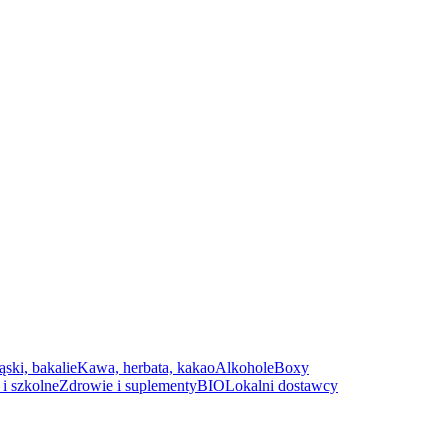
ąski, bakalie
Kawa, herbata, kakao
Alkohole
Boxy
i szkolne
Zdrowie i suplementy
BIO
Lokalni dostawcy