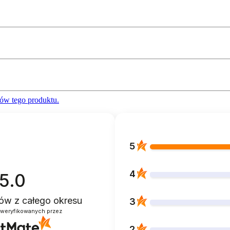
ów tego produktu.
5
4
5.0
ntów
z całego okresu
3
zweryfikowanych przez
2