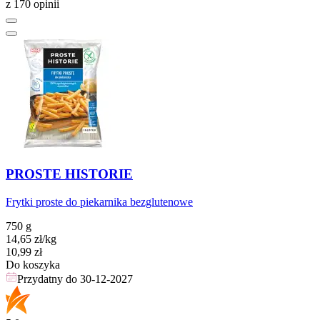
z 170 opinii
PROSTE HISTORIE
Frytki proste do piekarnika bezglutenowe
750 g
14,65
zł
/kg
Cena
10,99
zł
Do koszyka
Przydatny do
30-12-2027