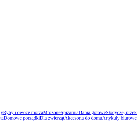
ny
Ryby i owoce morza
Mrożone
Spiżarnia
Dania gotowe
Słodycze, przek
ta
Domowe porządki
Dla zwierząt
Akcesoria do domu
Artykuły biurowe 