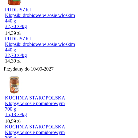
PUDLISZKI
Klopsiki drobiowe w sosie włoskim
440 g
32,70
zł
/kg
Cena
14,39
zł
PUDLISZKI
Klopsiki drobiowe w sosie włoskim
440 g
32,70
zł
/kg
Cena
14,39
zł
Przydatny do
10-09-2027
KUCHNIA STAROPOLSKA
Klopsy w sosie pomidorowym
700 g
15,13
zł
/kg
Cena
10,59
zł
KUCHNIA STAROPOLSKA
Klopsy w sosie pomidorowym
700 g