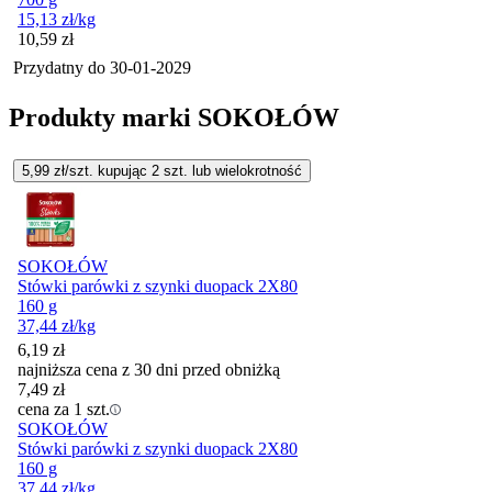
15,13
zł
/kg
Cena
10,59
zł
Przydatny do
30-01-2029
Produkty marki SOKOŁÓW
5,99
zł/szt. kupując
2
szt.
lub wielokrotność
SOKOŁÓW
Stówki parówki z szynki duopack 2X80
160 g
37,44
zł
/kg
6,19
zł
najniższa cena z 30 dni przed obniżką
7,49
zł
cena za 1 szt.
SOKOŁÓW
Stówki parówki z szynki duopack 2X80
160 g
37,44
zł
/kg