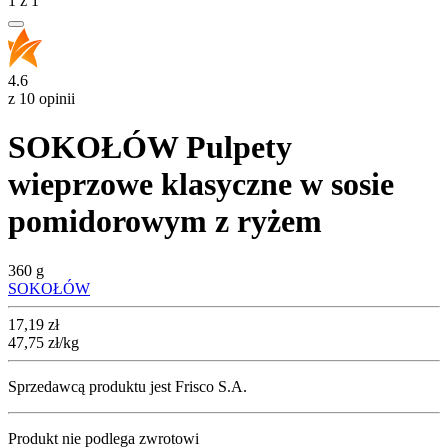
1
z
1
4.6
z 10 opinii
SOKOŁÓW Pulpety
wieprzowe klasyczne w sosie
pomidorowym z ryżem
360 g
SOKOŁÓW
Cena
17,19
zł
47,75
zł
/kg
Sprzedawcą produktu jest Frisco S.A.
Produkt nie podlega zwrotowi