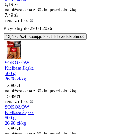
6,19
zł
najniższa cena z 30 dni przed obniżką
7,49
zł
cena za 1 szt.
Przydatny do
29-08-2026
13,49
zł/szt. kupując
2
szt.
lub wielokrotność
SOKOŁÓW
Kiełbasa śląska
500 g
26,98
zł
/kg
13,89
zł
najniższa cena z 30 dni przed obniżką
15,49
zł
cena za 1 szt.
SOKOŁÓW
Kiełbasa śląska
500 g
26,98
zł
/kg
13,89
zł
najniższa cena z 30 dni przed obniżką