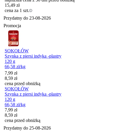
15,49
zł
cena za 1 szt.
Przydatny do
23-08-2026
Promocja
SOKOŁÓW
Szynka z piersi indyka -plastry
120 g
66,58
zł
/kg
Cena promocyjna
7,99
zł
8,59
zł
cena przed obniżką
SOKOŁÓW
Szynka z piersi indyka -plastry
120 g
66,58
zł
/kg
Cena promocyjna
7,99
zł
8,59
zł
cena przed obniżką
Przydatny do
25-08-2026