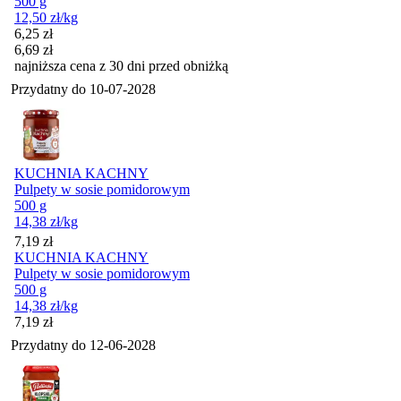
500 g
12,50
zł
/kg
Cena promocyjna
6,25
zł
6,69
zł
najniższa cena z 30 dni przed obniżką
Przydatny do
10-07-2028
KUCHNIA KACHNY
Pulpety w sosie pomidorowym
500 g
14,38
zł
/kg
Cena
7,19
zł
KUCHNIA KACHNY
Pulpety w sosie pomidorowym
500 g
14,38
zł
/kg
Cena
7,19
zł
Przydatny do
12-06-2028