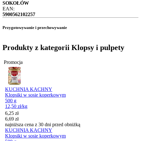
SOKOŁÓW
EAN:
5900562102257
Przygotowywanie i przechowywanie
Produkty z kategorii Klopsy i pulpety
Promocja
KUCHNIA KACHNY
Klopsiki w sosie koperkowym
500 g
12,50
zł
/kg
Cena promocyjna
6,25
zł
6,69
zł
najniższa cena z 30 dni przed obniżką
KUCHNIA KACHNY
Klopsiki w sosie koperkowym