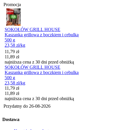
Promocja
SOKOŁÓW GRILL HOUSE
Kaszanka grillowa z boczkiem i cebulką
500 g
23,58
zł
/kg
Cena promocyjna
11,79
zł
11,89
zł
najniższa cena z 30 dni przed obniżką
SOKOŁÓW GRILL HOUSE
Kaszanka grillowa z boczkiem i cebulką
500 g
23,58
zł
/kg
Cena promocyjna
11,79
zł
11,89
zł
najniższa cena z 30 dni przed obniżką
Przydatny do
26-08-2026
Dostawa