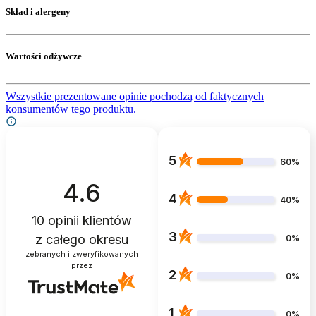
Skład i alergeny
Wartości odżywcze
Wszystkie prezentowane opinie pochodzą od faktycznych
konsumentów tego produktu.
5
60%
4.6
4
40%
10
opinii klientów
3
z całego okresu
0%
zebranych i zweryfikowanych
przez
2
0%
1
0%