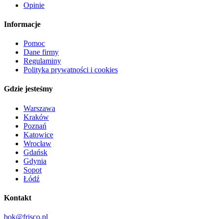
Opinie
Informacje
Pomoc
Dane firmy
Regulaminy
Polityka prywatności i cookies
Gdzie jesteśmy
Warszawa
Kraków
Poznań
Katowice
Wrocław
Gdańsk
Gdynia
Sopot
Łódź
Kontakt
bok@frisco.pl