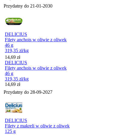
Przydatny do
21-01-2030
DELICIUS
Filety anchois w oliwie z oliwek
46 g
319,35
zł
/kg
Cena
14,69
zł
DELICIUS
Filety anchois w oliwie z oliwek
46 g
319,35
zł
/kg
Cena
14,69
zł
Przydatny do
28-09-2027
DELICIUS
Filety z makreli w oliwie z oliwek
125 g