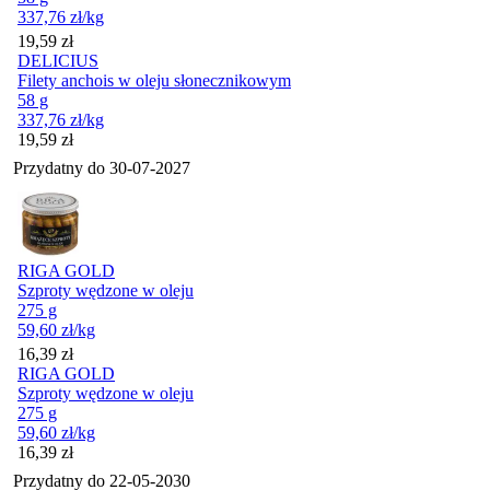
337,76
zł
/kg
Cena
19,59
zł
DELICIUS
Filety anchois w oleju słonecznikowym
58 g
337,76
zł
/kg
Cena
19,59
zł
Przydatny do
30-07-2027
RIGA GOLD
Szproty wędzone w oleju
275 g
59,60
zł
/kg
Cena
16,39
zł
RIGA GOLD
Szproty wędzone w oleju
275 g
59,60
zł
/kg
Cena
16,39
zł
Przydatny do
22-05-2030