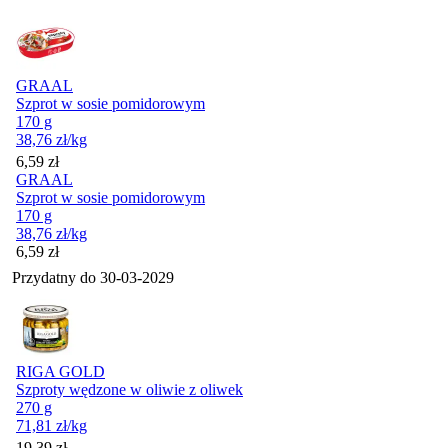
GRAAL
Szprot w sosie pomidorowym
170 g
38,76
zł
/kg
Cena
6,59
zł
GRAAL
Szprot w sosie pomidorowym
170 g
38,76
zł
/kg
Cena
6,59
zł
Przydatny do
30-03-2029
RIGA GOLD
Szproty wędzone w oliwie z oliwek
270 g
71,81
zł
/kg
Cena
19,39
zł