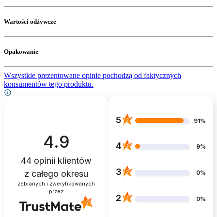
Wartości odżywcze
Opakowanie
Wszystkie prezentowane opinie pochodzą od faktycznych
konsumentów tego produktu.
5
91%
4.9
4
9%
44
opinii klientów
3
z całego okresu
0%
zebranych i zweryfikowanych
przez
2
0%