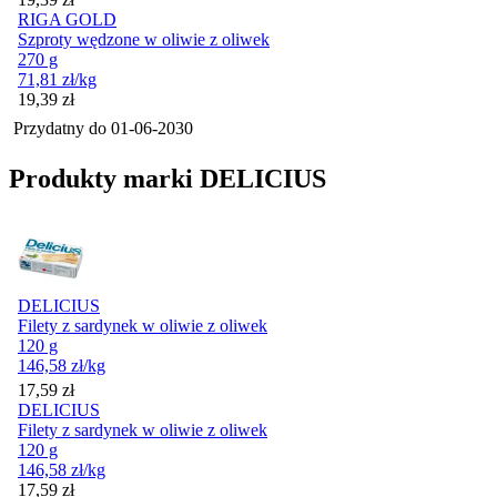
RIGA GOLD
Szproty wędzone w oliwie z oliwek
270 g
71,81
zł
/kg
Cena
19,39
zł
Przydatny do
01-06-2030
Produkty marki DELICIUS
DELICIUS
Filety z sardynek w oliwie z oliwek
120 g
146,58
zł
/kg
Cena
17,59
zł
DELICIUS
Filety z sardynek w oliwie z oliwek
120 g
146,58
zł
/kg
Cena
17,59
zł