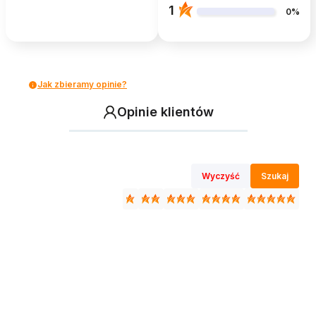
1
0%
Jak zbieramy opinie?
Opinie klientów
Wyczyść
Szukaj