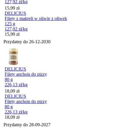
127,92
zł
/kg
Cena
15,99
zł
DELICIUS
Filety z makreli w oliwie z oliwek
125 g
127,92
zł
/kg
Cena
15,99
zł
Przydatny do
26-12-2030
DELICIUS
Filety anchois do pizzy
80 g
226,13
zł
/kg
Cena
18,09
zł
DELICIUS
Filety anchois do pizzy
80 g
226,13
zł
/kg
Cena
18,09
zł
Przydatny do
28-09-2027