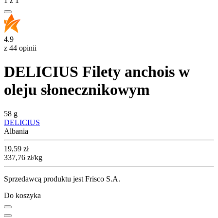
1
z
1
4.9
z 44 opinii
DELICIUS Filety anchois w
oleju słonecznikowym
58 g
DELICIUS
Albania
Cena
19,59
zł
337,76
zł
/kg
Sprzedawcą produktu jest Frisco S.A.
Do koszyka