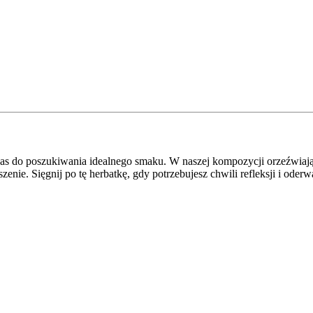
nas do poszukiwania idealnego smaku. W naszej kompozycji orzeźwiają
iszenie. Sięgnij po tę herbatkę, gdy potrzebujesz chwili refleksji i od