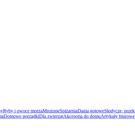
ny
Ryby i owoce morza
Mrożone
Spiżarnia
Dania gotowe
Słodycze, przek
ta
Domowe porządki
Dla zwierząt
Akcesoria do domu
Artykuły biurowe 