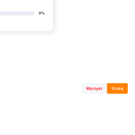
0%
Wyczyść
Szukaj