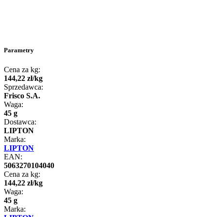
Parametry
Cena za kg:
144
,
22
zł
/
kg
Sprzedawca:
Frisco S.A.
Waga:
45 g
Dostawca:
LIPTON
Marka:
LIPTON
EAN:
5063270104040
Cena za kg:
144
,
22
zł
/
kg
Waga:
45 g
Marka: