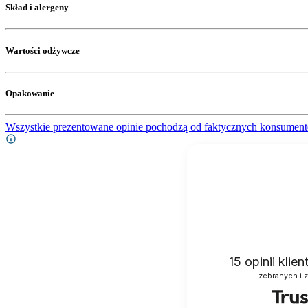
Skład i alergeny
Wartości odżywcze
Opakowanie
Wszystkie prezentowane opinie pochodzą od faktycznych konsument
15
opinii klie
zebranych i 