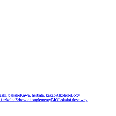
ąski, bakalie
Kawa, herbata, kakao
Alkohole
Boxy
i szkolne
Zdrowie i suplementy
BIO
Lokalni dostawcy