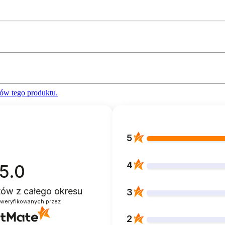
ów tego produktu.
5
4
5.0
ntów
z całego okresu
3
zweryfikowanych przez
2