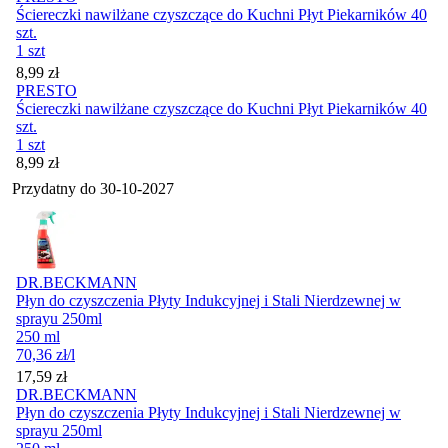
Ściereczki nawilżane czyszczące do Kuchni Płyt Piekarników 40
szt.
1 szt
Cena
8,99
zł
PRESTO
Ściereczki nawilżane czyszczące do Kuchni Płyt Piekarników 40
szt.
1 szt
Cena
8,99
zł
Przydatny do
30-10-2027
DR.BECKMANN
Płyn do czyszczenia Płyty Indukcyjnej i Stali Nierdzewnej w
sprayu 250ml
250 ml
70,36
zł
/l
Cena
17,59
zł
DR.BECKMANN
Płyn do czyszczenia Płyty Indukcyjnej i Stali Nierdzewnej w
sprayu 250ml