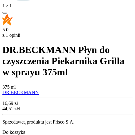
1
z
1
5.0
z 1 opinii
DR.BECKMANN Płyn do
czyszczenia Piekarnika Grilla
w sprayu 375ml
375 ml
DR.BECKMANN
Cena
16,69
zł
44,51
zł
/l
Sprzedawcą produktu jest Frisco S.A.
Do koszyka