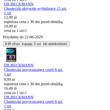
DR.BECKMANN
Chusteczki aktywnie wybielające 15 szt.
1 szt
12,99
zł
najniższa cena z 30 dni przed obniżką
19,99
zł
cena za 1 szt.
Przydatny do
22-06-2029
9,99
zł/szt. kupując
2
szt.
lub wielokrotność
DR.BECKMANN
Chusteczki przywracające czerń 6 szt.
1 szt
9,99
zł
najniższa cena z 30 dni przed obniżką
16,49
zł
cena za 1 szt.
DR.BECKMANN
Chusteczki przywracające czerń 6 szt.
1 szt