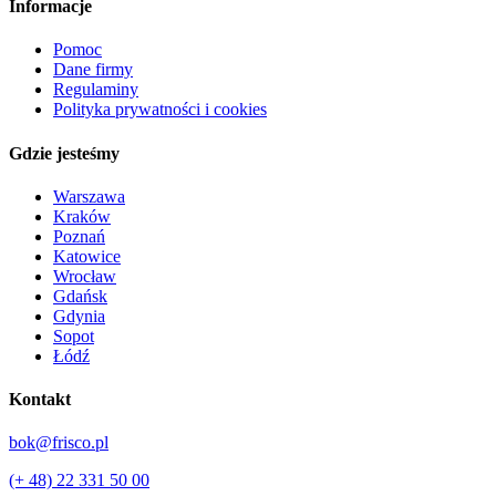
Informacje
Pomoc
Dane firmy
Regulaminy
Polityka prywatności i cookies
Gdzie jesteśmy
Warszawa
Kraków
Poznań
Katowice
Wrocław
Gdańsk
Gdynia
Sopot
Łódź
Kontakt
bok@frisco.pl
(+ 48) 22 331 50 00