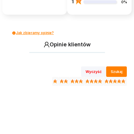
1
0%
Jak zbieramy opinie?
Opinie klientów
Wyczyść
Szukaj