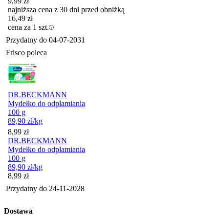
9,99
zł
najniższa cena z 30 dni przed obniżką
16,49
zł
cena za 1 szt.
Przydatny do
04-07-2031
Frisco poleca
DR.BECKMANN
Mydełko do odplamiania
100 g
89,90
zł
/kg
Cena
8,99
zł
DR.BECKMANN
Mydełko do odplamiania
100 g
89,90
zł
/kg
Cena
8,99
zł
Przydatny do
24-11-2028
Dostawa