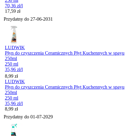
250 ml
70,36
zł
/l
Cena
17,59
zł
Przydatny do
27-06-2031
LUDWIK
Płyn do czyszczenia Ceramicznych Płyt Kuchennych w spayu
250ml
250 ml
35,96
zł
/l
Cena
8,99
zł
LUDWIK
Płyn do czyszczenia Ceramicznych Płyt Kuchennych w spayu
250ml
250 ml
35,96
zł
/l
Cena
8,99
zł
Przydatny do
01-07-2029