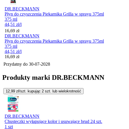
DR.BECKMANN
Płyn do czyszczenia Piekarnika Grilla w sprayu 375ml
375 ml
44,51
zł
/l
Cena
16,69
zł
DR.BECKMANN
Płyn do czyszczenia Piekarnika Grilla w sprayu 375ml
375 ml
44,51
zł
/l
Cena
16,69
zł
Przydatny do
30-07-2028
Produkty marki DR.BECKMANN
12,99
zł/szt. kupując
2
szt.
lub wielokrotność
DR.BECKMANN
Chusteczki wyłapujące kolor i usuwające brud 24 szt.
1 szt