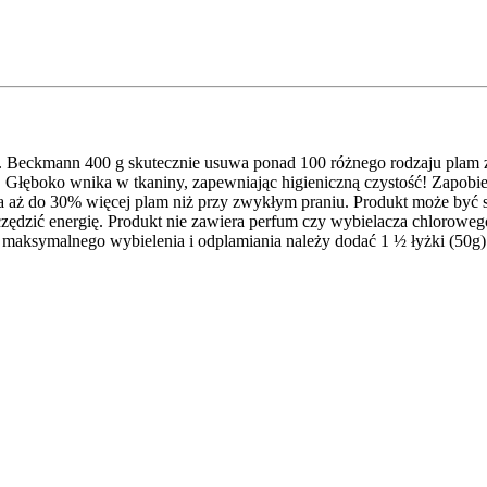
Beckmann 400 g skutecznie usuwa ponad 100 różnego rodzaju plam z 
Głęboko wnika w tkaniny, zapewniając higieniczną czystość! Zapobieg
ca aż do 30% więcej plam niż przy zwykłym praniu. Produkt może być 
ędzić energię. Produkt nie zawiera perfum czy wybielacza chlorowego.
a maksymalnego wybielenia i odplamiania należy dodać 1 ½ łyżki (50g)