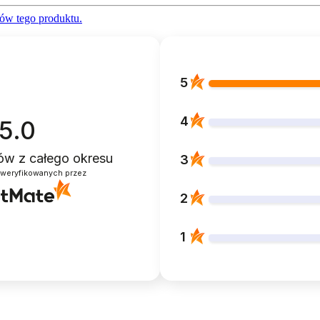
ów tego produktu.
5
4
5.0
ntów
z całego okresu
3
zweryfikowanych przez
2
1