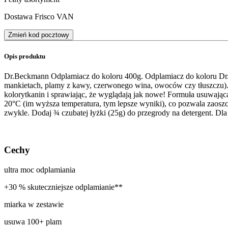
Dostawa Frisco VAN
Zmień kod pocztowy
Opis produktu
Dr.Beckmann Odplamiacz do koloru 400g. Odplamiacz do koloru Dr. 
mankietach, plamy z kawy, czerwonego wina, owoców czy tłuszczu). 
kolorytkanin i sprawiając, że wyglądają jak nowe! Formuła usuwają
20°C (im wyższa temperatura, tym lepsze wyniki), co pozwala zaoszcz
zwykle. Dodaj ¾ czubatej łyżki (25g) do przegrody na detergent. Dl
Cechy
ultra moc odplamiania
+30 % skuteczniejsze odplamianie**
miarka w zestawie
usuwa 100+ plam