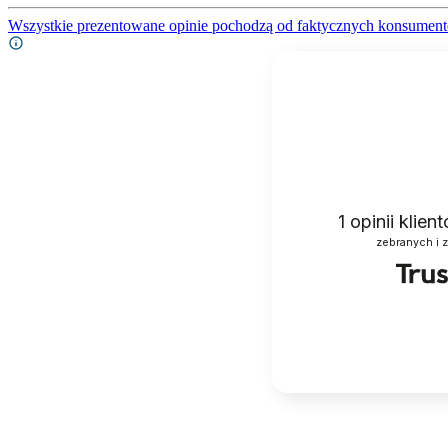
Wszystkie prezentowane opinie pochodzą od faktycznych konsument
1
opinii klie
zebranych i 