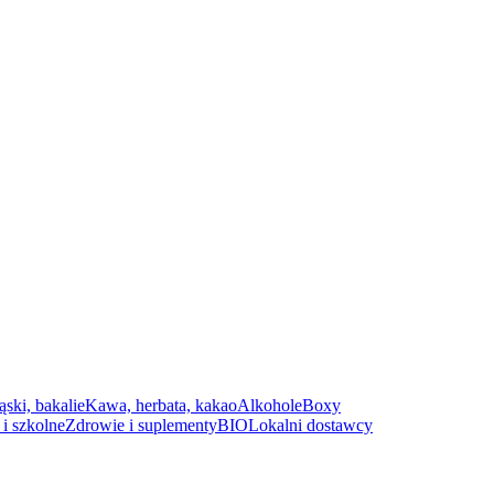
ąski, bakalie
Kawa, herbata, kakao
Alkohole
Boxy
i szkolne
Zdrowie i suplementy
BIO
Lokalni dostawcy