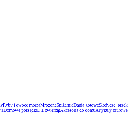
ny
Ryby i owoce morza
Mrożone
Spiżarnia
Dania gotowe
Słodycze, przek
ta
Domowe porządki
Dla zwierząt
Akcesoria do domu
Artykuły biurowe 