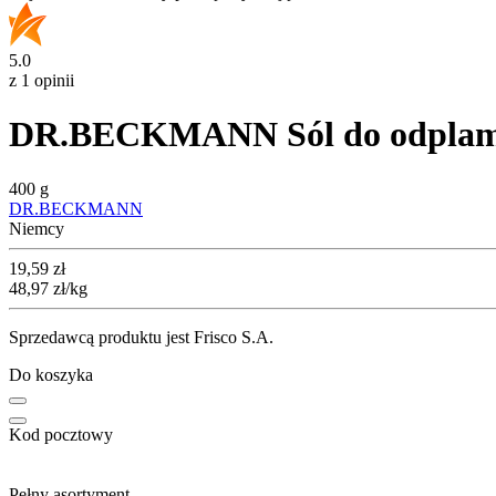
5.0
z 1 opinii
DR.BECKMANN Sól do odplamia
400 g
DR.BECKMANN
Niemcy
Cena
19,59
zł
48,97
zł
/kg
Sprzedawcą produktu jest Frisco S.A.
Do koszyka
Kod pocztowy
Pełny asortyment