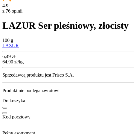
4.9
z 76 opinii
LAZUR Ser pleśniowy, złocisty
100 g
LAZUR
Cena
6,49
zł
64,90
zł
/kg
Sprzedawcą produktu jest Frisco S.A.
Produkt nie podlega zwrotowi
Do koszyka
Kod pocztowy
Pełny asortyment