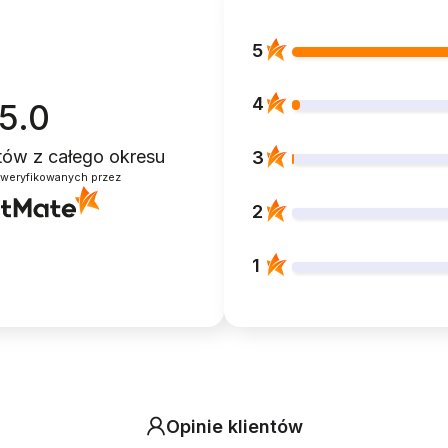
5
4
5.0
ntów
z całego okresu
3
zweryfikowanych przez
2
1
Opinie klientów