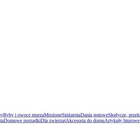
ny
Ryby i owoce morza
Mrożone
Spiżarnia
Dania gotowe
Słodycze, przek
ta
Domowe porządki
Dla zwierząt
Akcesoria do domu
Artykuły biurowe 