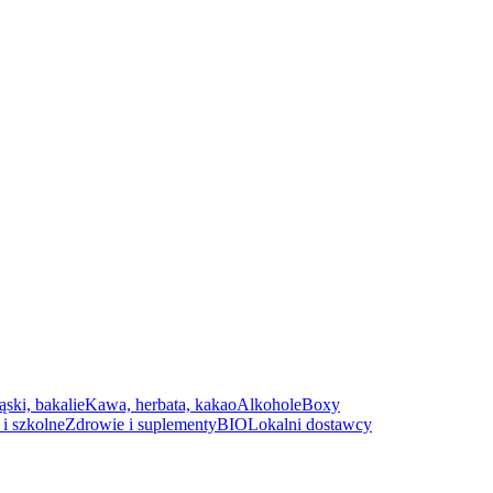
ąski, bakalie
Kawa, herbata, kakao
Alkohole
Boxy
i szkolne
Zdrowie i suplementy
BIO
Lokalni dostawcy